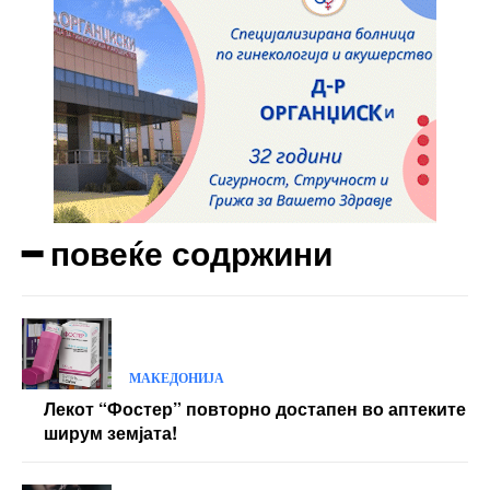
━ повеќе содржини
МАКЕДОНИЈА
Лекот “Фостер” повторно достапен во аптеките
ширум земјата!