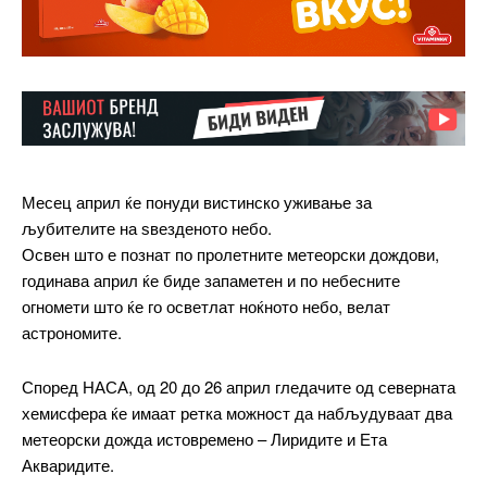
Месец април ќе понуди вистинско уживање за
љубителите на ѕвезденото небо.
Освен што е познат по пролетните метеорски дождови,
годинава април ќе биде запаметен и по небесните
огномети што ќе го осветлат ноќното небо, велат
астрономите.
Според НАСА, од 20 до 26 април гледачите од северната
хемисфера ќе имаат ретка можност да набљудуваат два
метеорски дожда истовремено – Лиридите и Ета
Акваридите.