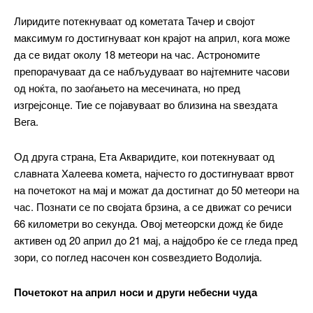
Лиридите потекнуваат од кометата Тачер и својот
максимум го достигнуваат кон крајот на април, кога може
да се видат околу 18 метеори на час. Астрономите
препорачуваат да се набљудуваат во најтемните часови
од ноќта, по заоѓањето на месечината, но пред
изгрејсонце. Тие се појавуваат во близина на ѕвездата
Вега.
Од друга страна, Ета Акваридите, кои потекнуваат од
славната Халеева комета, најчесто го достигнуваат врвот
на почетокот на мај и можат да достигнат до 50 метеори на
━ pricing plans
час. Познати се по својата брзина, а се движат со речиси
66 километри во секунда. Овој метеорски дожд ќе биде
активен од 20 април до 21 мај, а најдобро ќе се гледа пред
зори, со поглед насочен кон соѕвездието Водолија.
Free
Почетокот на април носи и други небесни чуда