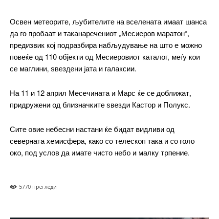
бесплатно
/ forever
Освен метеорите, љубителите на вселената имаат шанса
да го пробаат и таканаречениот „Месиеров маратон“,
ИЗБЕРЕТЕ ПЛАН
предизвик кој подразбира набљудување на што е можно
повеќе од 110 објекти од Месиеровиот каталог, меѓу кои
се маглини, ѕвездени јата и галаксии.
Included for free:
Etiam est nibh, lobortis sit
На 11 и 12 април Месечината и Марс ќе се доближат,
Praesent euismod ac
придружени од близначките ѕвезди Кастор и Полукс.
Ut mollis pellentesque tortor
Nullam eu erat condimentum
Сите овие небесни настани ќе бидат видливи од
Donec quis est ac felis
северната хемисфера, како со телескоп така и со голо
Orci varius natoque dolor
око, под услов да имате чисто небо и малку трпение.
577
0 прегледи
Pro