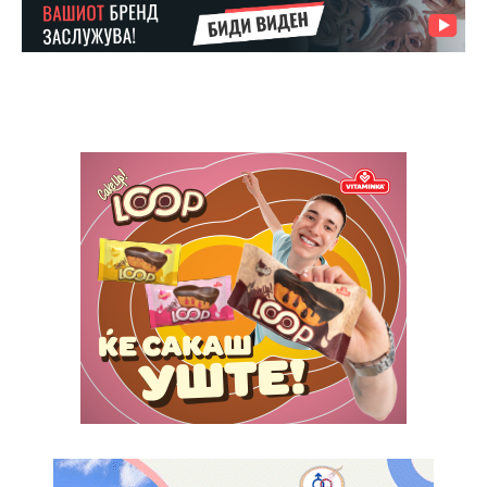
$
100
/ year
placeholder text
ИЗБЕРЕТЕ ПЛАН
Full member access:
Etiam est nibh, lobortis sit
Praesent euismod ac
Ut mollis pellentesque tortor
Nullam eu erat condimentum
Donec quis est ac felis
Orci varius natoque dolor
Yearly pricing
Monthly pricing