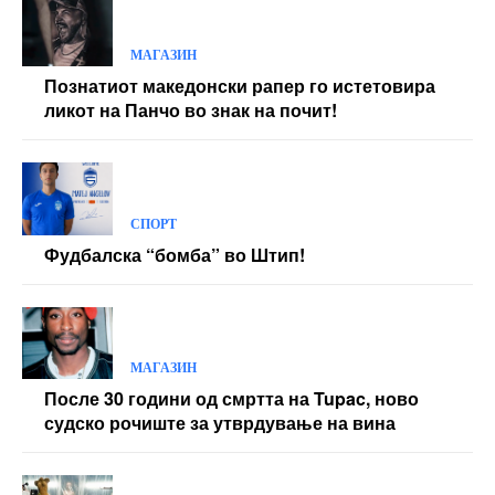
МАГАЗИН
Познатиот македонски рапер го истетовира
ликот на Панчо во знак на почит!
СПОРТ
Фудбалска “бомба” во Штип!
МАГАЗИН
После 30 години од смртта на Tupac, ново
судско рочиште за утврдување на вина