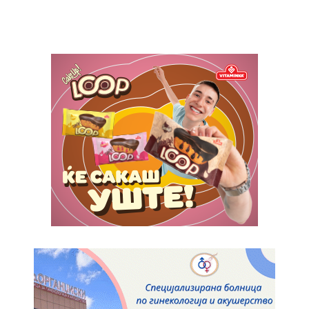
Donec quis est ac felis
Orci varius natoque dolor
Pro
$
100
/ year
placeholder text
ИЗБЕРЕТЕ ПЛАН
Full member access:
Etiam est nibh, lobortis sit
Praesent euismod ac
Ut mollis pellentesque tortor
Nullam eu erat condimentum