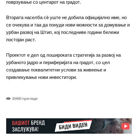
поврзување со центарот на градот.
━ pricing plans
Втората населба сè уште не добила официјално име, но
се очекува и таа да понуди нови можности за домување и
урбан развој на Штип, кој последниве години бележи
постојан раст.
Free
Проектот е дел од пошироката стратегија за развој на
бесплатно
/ forever
урбаното јадро и периферијата на градот, со цел
создавање поквалитетни услови за живеење и
привлекување нови инвеститори.
ИЗБЕРЕТЕ ПЛАН
3049
0 прегледи
Included for free:
Etiam est nibh, lobortis sit
Praesent euismod ac
Ut mollis pellentesque tortor
Nullam eu erat condimentum