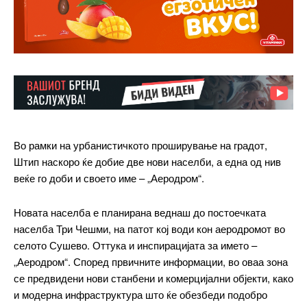
Во рамки на урбанистичкото проширување на градот,
Штип наскоро ќе добие две нови населби, а една од нив
веќе го доби и своето име – „Аеродром“.
Новата населба е планирана веднаш до постоечката
населба Три Чешми, на патот кој води кон аеродромот во
селото Сушево. Оттука и инспирацијата за името –
„Аеродром“. Според првичните информации, во оваа зона
се предвидени нови станбени и комерцијални објекти, како
и модерна инфраструктура што ќе обезбеди подобро