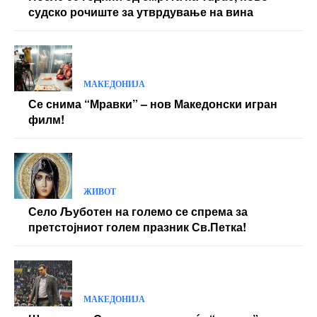
судско рочиште за утврдување на вина
МАКЕДОНИЈА
Се снима “Мравки” – нов Македонски игран
филм!
ЖИВОТ
Село Љуботен на големо се спрема за
претстојниот голем празник Св.Петка!
МАКЕДОНИЈА