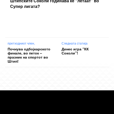
Штипските Соколи годинава ќе “летаат” во
Супер лигата?
претходниот член,
Следната статија
Почнува одбојкарското
Денес игра “КК
финале, во петок –
Соколи”!
празник на спортот во
Штип!