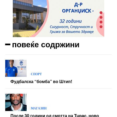
Donec quis est ac felis
Orci varius natoque dolor
Yearly pricing
Monthly pricing
━ повеќе содржини
СПОРТ
Фудбалска “бомба” во Штип!
МАГАЗИН
После 30 години од смртта на Tupac, ново