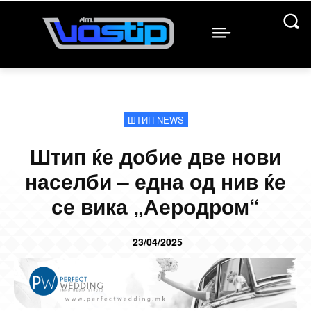
ШТИП NEWS
Штип ќе добие две нови
населби – една од нив ќе
се вика „Аеродром“
23/04/2025