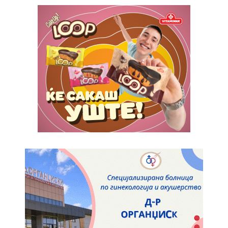
Orci varius natoque dolor
Pro
$
100
/ year
placeholder text
ИЗБЕРЕТЕ ПЛАН
Full member access:
Etiam est nibh, lobortis sit
Praesent euismod ac
Ut mollis pellentesque tortor
Nullam eu erat condimentum
Donec quis est ac felis