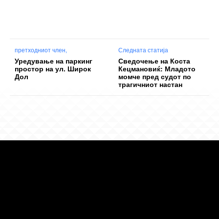
претходниот член,
Следната статија
Уредување на паркинг
Сведочење на Коста
простор на ул. Широк
Кецмановиќ: Младото
Дол
момче пред судот по
трагичниот настан