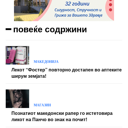
Orci varius natoque dolor
Yearly pricing
Monthly pricing
━ повеќе содржини
МАКЕДОНИЈА
Лекот “Фостер” повторно достапен во аптеките
ширум земјата!
МАГАЗИН
Познатиот македонски рапер го истетовира
ликот на Панчо во знак на почит!