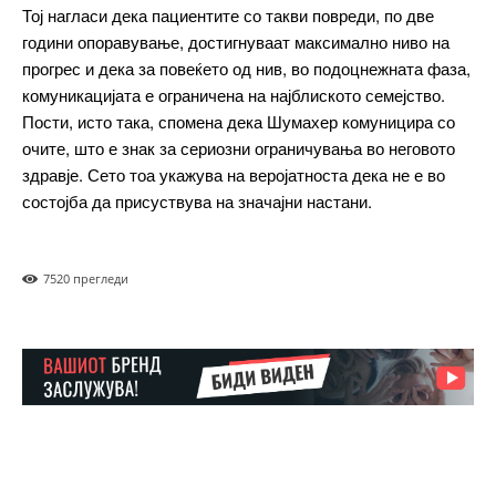
Тој нагласи дека пациентите со такви повреди, по две
години опоравување, достигнуваат максимално ниво на
прогрес и дека за повеќето од нив, во подоцнежната фаза,
комуникацијата е ограничена на најблиското семејство.
Free
Пости, исто така, спомена дека Шумахер комуницира со
очите, што е знак за сериозни ограничувања во неговото
бесплатно
здравје. Сето тоа укажува на веројатноста дека не е во
/ forever
состојба да присуствува на значајни настани.
ИЗБЕРЕТЕ ПЛАН
752
0 прегледи
Included for free:
Etiam est nibh, lobortis sit
Praesent euismod ac
Ut mollis pellentesque tortor
Nullam eu erat condimentum
Donec quis est ac felis