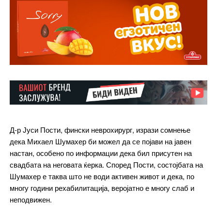
Д-р Јуси Пости, фински неврохирург, изрази сомнење
дека Михаел Шумахер би можел да се појави на јавен
настан, особено по информации дека бил присутен на
свадбата на неговата ќерка. Според Пости, состојбата на
Шумахер е таква што не води активен живот и дека, по
многу години рехабилитација, веројатно е многу слаб и
неподвижен.
━ pricing plans