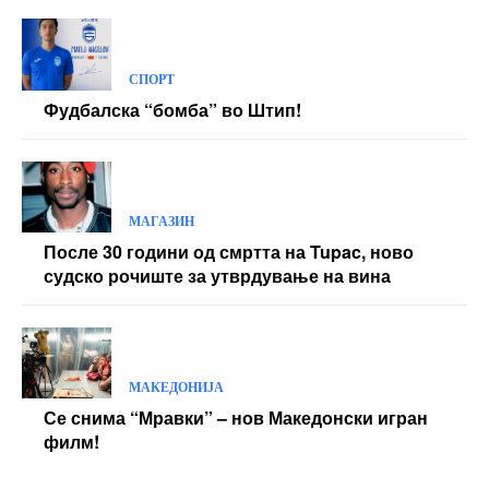
СПОРТ
Фудбалска “бомба” во Штип!
МАГАЗИН
После 30 години од смртта на Tupac, ново
судско рочиште за утврдување на вина
МАКЕДОНИЈА
Се снима “Мравки” – нов Македонски игран
филм!