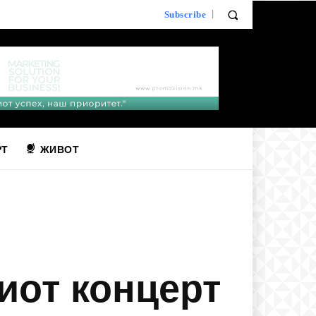
Subscribe
РТ
ЖИВОТ
виот концерт