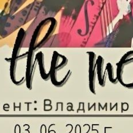
━ pricing plans
Pro
$
100
/ year
placeholder 
о
/ forever
ИЗБЕРЕТЕ