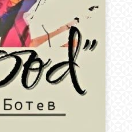
text
 ПЛАН