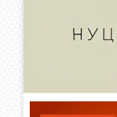
ИЗБЕРЕТЕ 
Included for free:
Etiam est nibh, lobortis si
Praesent euismod ac
Ut mollis pellentesque to
Nullam eu erat condim
Donec quis est ac felis
Orci varius natoque dolo