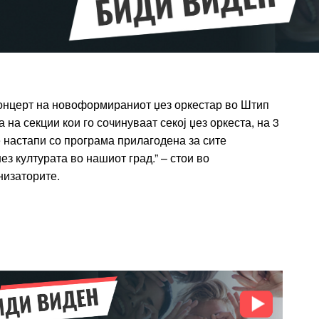
концерт на новоформираниот џез оркестар во Штип
 на секции кои го сочинуваат секој џез оркеста, на 3
е настапи со програма прилагодена за сите
ез културата во нашиот град.” – стои во
низаторите.