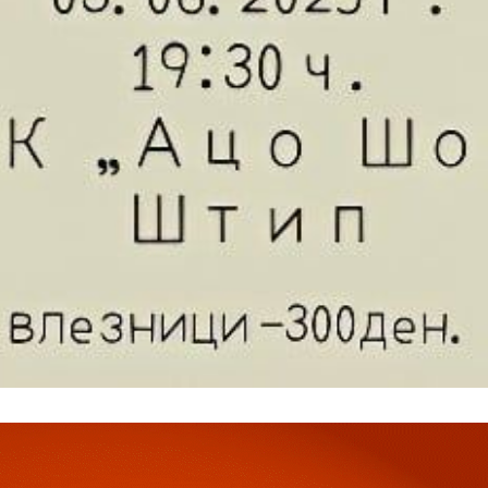
ПЛАН
Full member access:
Etiam est nibh, lobortis sit
t
Praesent euismod ac
Ut mollis pellentesque tortor
rtor
Nullam eu erat condimentum
entum
Donec quis est ac felis
Orci varius natoque dolor
r
Yearly pricing
Monthly pri