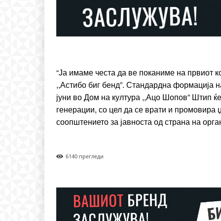
“Ја имаме честа да ве поканиме на првиот 
,,Астибо биг бенд”. Стандардна формација на
јуни во Дом на култура ,,Ацо Шопов” Штип ќ
генерации, со цел да се врати и промовира џ
соопштението за јавноста од страна на орга
614
0 прегледи