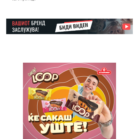
$
100
/ year
placeholder text
ИЗБЕРЕТЕ ПЛАН
Full member access:
Etiam est nibh, lobortis sit
Praesent euismod ac
Ut mollis pellentesque tortor
Nullam eu erat condimentum
Donec quis est ac felis
Orci varius natoque dolor
Yearly pricing
Monthly pricing