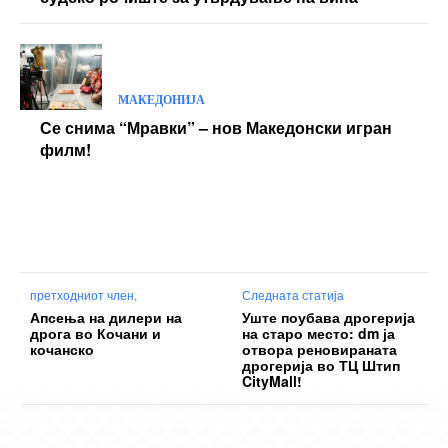
МАКЕДОНИЈА
Се снима “Мравки” – нов Македонски игран
филм!
претходниот член,
Следната статија
Апсења на дилери на
Уште поубава дрогерија
дрога во Кочани и
на старо место: dm ја
кочанско
отвора реновираната
дрогерија во ТЦ Штип
CityMall!