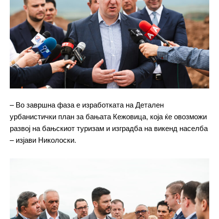
– Во завршна фаза е изработката на Детален
урбанистички план за бањата Кежовица, која ќе овозможи
развој на бањскиот туризам и изградба на викенд населба
– изјави Николоски.
━ pricing plans
Free