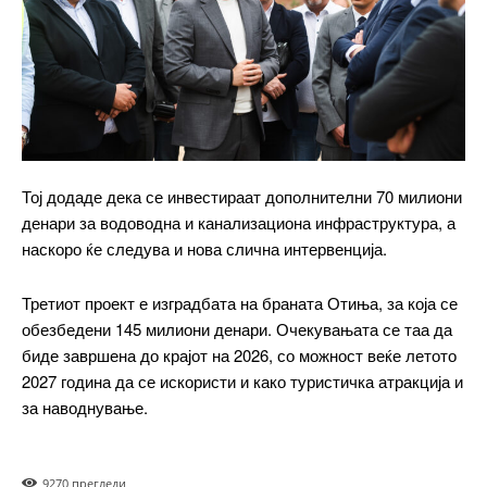
бесплатно
/ forever
ИЗБЕРЕТЕ ПЛАН
Included for free:
Тој додаде дека се инвестираат дополнителни 70 милиони
денари за водоводна и канализациона инфраструктура, а
Etiam est nibh, lobortis sit
наскоро ќе следува и нова слична интервенција.
Praesent euismod ac
Ut mollis pellentesque tortor
Третиот проект е изградбата на браната Отиња, за која се
Nullam eu erat condimentum
обезбедени 145 милиони денари. Очекувањата се таа да
Donec quis est ac felis
биде завршена до крајот на 2026, со можност веќе летото
Orci varius natoque dolor
2027 година да се искористи и како туристичка атракција и
за наводнување.
Pro
927
0 прегледи