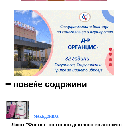
━ повеќе содржини
МАКЕДОНИЈА
Лекот “Фостер” повторно достапен во аптеките