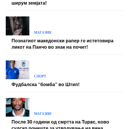
ширум земјата!
МАГАЗИН
Познатиот македонски рапер го истетовира
ликот на Панчо во знак на почит!
СПОРТ
Фудбалска “бомба” во Штип!
МАГАЗИН
После 30 години од смртта на Tupac, ново
судско рочиште за утврдување на вина