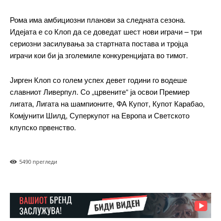
Рома има амбициозни планови за следната сезона.
ИЗБЕРЕТЕ ПЛАН
Идејата е со Клоп да се доведат шест нови играчи – три
сериозни засилувања за стартната постава и тројца
играчи кои би ја зголемиле конкуренцијата во тимот.
Included for free:
Etiam est nibh, lobortis sit
Јирген Клоп со голем успех девет години го водеше
Praesent euismod ac
славниот Ливерпул. Со „црвените“ ја освои Премиер
Ut mollis pellentesque tortor
лигата, Лигата на шампионите, ФА Купот, Купот Карабао,
Nullam eu erat condimentum
Комјунити Шилд, Суперкупот на Европа и Светското
Donec quis est ac felis
клупско првенство.
Orci varius natoque dolor
549
0 прегледи
Pro
$
100
/ year
placeholder text