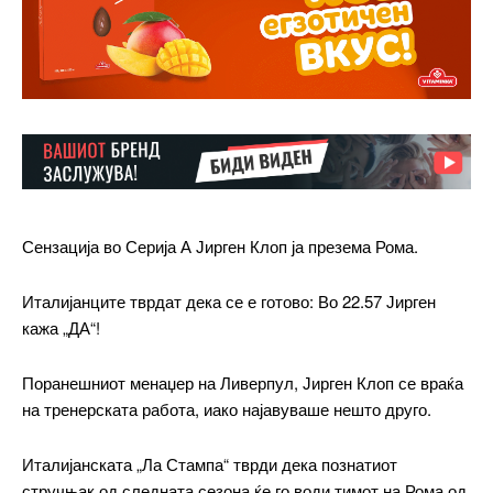
Сензација во Серија А Јирген Клоп ја презема Рома.
Италијанците тврдат дека се е готово: Во 22.57 Јирген
кажа „ДА“!
Поранешниот менаџер на Ливерпул, Јирген Клоп се враќа
на тренерската работа, иако најавуваше нешто друго.
Италијанската „Ла Стампа“ тврди дека познатиот
стручњак од следната сезона ќе го води тимот на Рома од