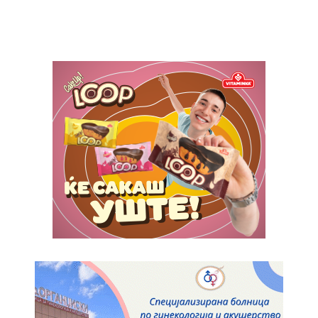
ИЗБЕРЕТЕ ПЛАН
Full member access:
Etiam est nibh, lobortis sit
Praesent euismod ac
Ut mollis pellentesque tortor
Nullam eu erat condimentum
Donec quis est ac felis
Orci varius natoque dolor
Yearly pricing
Monthly pricing