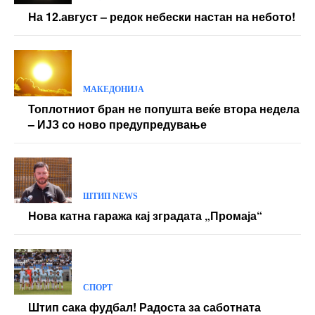
На 12.август – редок небески настан на небото!
МАКЕДОНИЈА
Топлотниот бран не попушта веќе втора недела
– ИЈЗ со ново предупредување
ШТИП NEWS
Нова катна гаража кај зградата „Промаја“
СПОРТ
Штип сака фудбал! Радоста за саботната