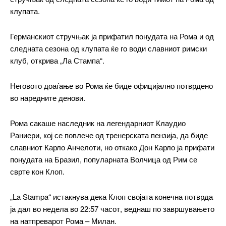
клупата.
Германскиот стручњак ја прифатил понудата на Рома и од
следната сезона од клупата ќе го води славниот римски
клуб, открива „Ла Стампа“.
Неговото доаѓање во Рома ќе биде официјално потврдено
во наредните денови.
Рома сакаше наследник на легендарниот Клаудио
━ pricing plans
Раниери, кој се повлече од тренерската пензија, да биде
славниот Карло Анчелоти, но откако Дон Карло ја прифати
понудата на Бразил, популарната Волчица од Рим се
сврте кон Клоп.
Free
„La Stampa“ истакнува дека Клоп својата конечна потврда
ја дал во недела во 22:57 часот, веднаш по завршувањето
бесплатно
/ forever
на натпреварот Рома – Милан.