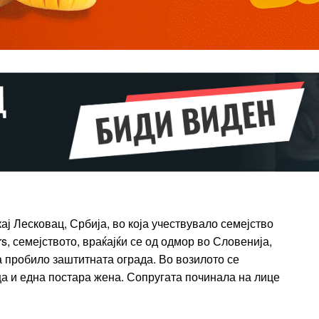
Pro
$
100
/ year
placeholder 
о
/ forever
ИЗБЕРЕТЕ
ПЛАН
Full member access:
ај Лесковац, Србија, во која учествувало семејство
Etiam est nibh, lobortis sit
, семејството, враќајќи се од одмор во Словенија,
t
Praesent euismod ac
а пробило заштитната ограда. Во возилото се
Ut mollis pellentesque tortor
ца и една постара жена. Сопругата починала на лице
rtor
Nullam eu erat condimentum
entum
Donec quis est ac felis