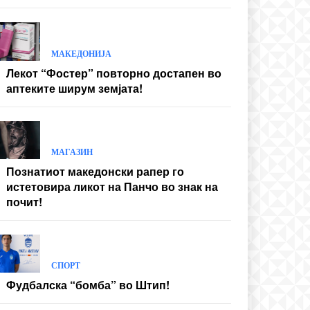
МАКЕДОНИЈА
Лекот “Фостер” повторно достапен во
аптеките ширум земјата!
МАГАЗИН
Познатиот македонски рапер го
истетовира ликот на Панчо во знак на
почит!
СПОРТ
Фудбалска “бомба” во Штип!