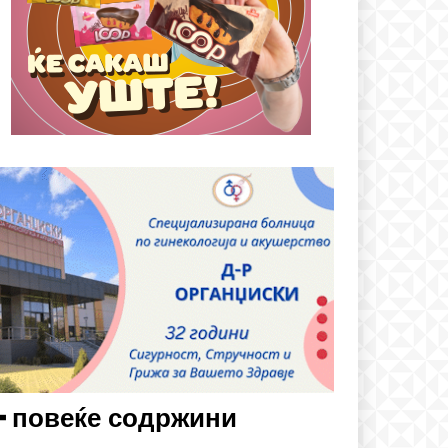
cing
━ повеќе содржини