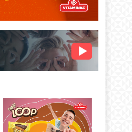
text
 ПЛАН