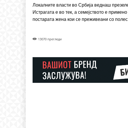
Donec quis est ac felis
Локалните власти во Србија веднаш презеле
Orci varius natoque dolo
Истрагата е во тек, а семејството е примен
постарата жена кои се преживеани со полес
1307
0 прегледи