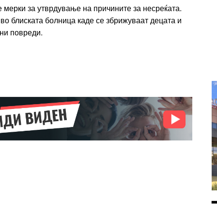
 мерки за утврдување на причините за несреќата.
Orci varius natoque dolor
r
о во блиската болница каде се збрижуваат децата и
Yearly pricing
Monthly pri
ни повреди.