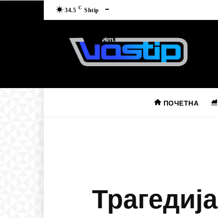
C
34.5
Shtip
ПОЧЕТНА
Трагедија