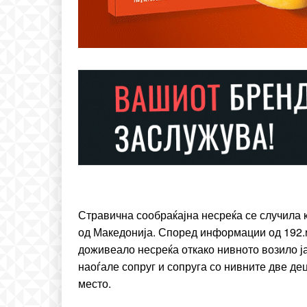
Free
бесплатн
ИЗБЕРЕТЕ 
Included for free:
Стравична сообраќајна несреќа се случила к
од Македонија. Според информации од 192.rs
Etiam est nibh, lobortis si
доживеало несреќа откако нивното возило ј
Praesent euismod ac
наоѓале сопруг и сопруга со нивните две де
Ut mollis pellentesque to
место.
Nullam eu erat condim