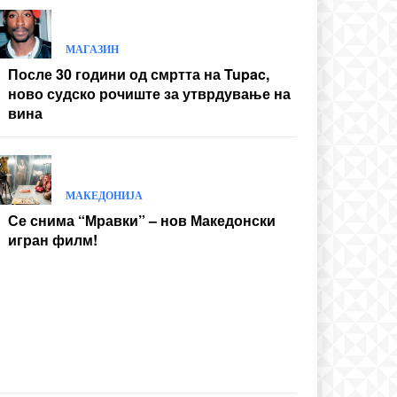
МАГАЗИН
После 30 години од смртта на Tupac,
ново судско рочиште за утврдување на
вина
МАКЕДОНИЈА
Се снима “Мравки” – нов Македонски
игран филм!