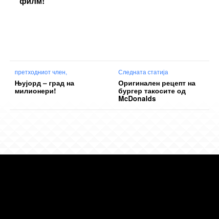
филм!
претходниот член,
Следната статија
Њујорд – град на
Оригинален рецепт на
милионери!
бургер такосите од
McDonalds