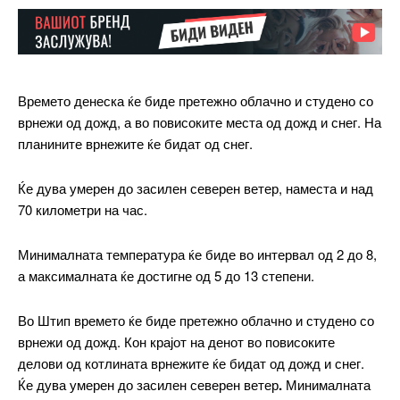
Времето денеска ќе биде претежно облачно и студено со
врнежи од дожд, а во повисоките места од дожд и снег. На
планините врнежите ќе бидат од снег.
Ќе дува умерен до засилен северен ветер, наместа и над
70 километри на час.
Минималната температура ќе биде во интервал од 2 до 8,
а максималната ќе достигне од 5 до 13 степени.
Во Штип времето ќе биде
претежно облачно и студено со
врнежи од дожд. Кон крајот на денот во повисоките
делови од котлината врнежите ќе бидат од дожд и снег.
Ќе дува умерен до засилен северен ветер
.
Минималната