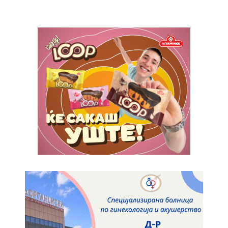
Orci varius natoque dolor
Pro
$
100
/ year
placeholder text
ИЗБЕРЕТЕ ПЛАН
Full member access:
Etiam est nibh, lobortis sit
Praesent euismod ac
Ut mollis pellentesque tortor
Nullam eu erat condimentum