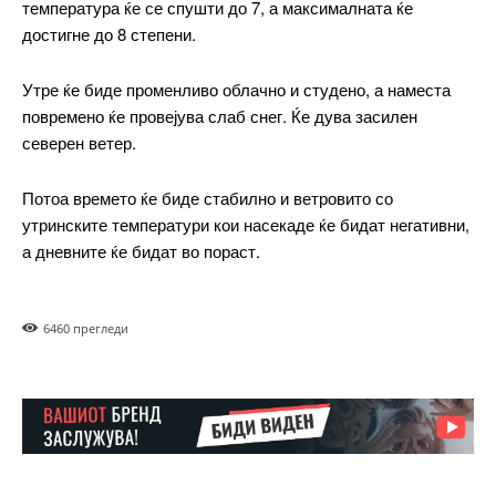
━ pricing plans
температура ќе се спушти до 7, а максималната ќе
достигне до 8 степени.
Утре ќе биде променливо облачно и студено, а наместа
повремено ќе провејува слаб снег. Ќе дува засилен
Free
северен ветер.
бесплатно
/ forever
Потоа времето ќе биде стабилно и ветровито со
утринските температури кои насекаде ќе бидат негативни,
а дневните ќе бидат во пораст.
ИЗБЕРЕТЕ ПЛАН
646
0 прегледи
Included for free:
Etiam est nibh, lobortis sit
Praesent euismod ac
Ut mollis pellentesque tortor
Nullam eu erat condimentum
Donec quis est ac felis