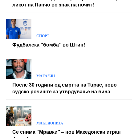
ликот на Панчо во знак на почит!
СПОРТ
Фудбалска “бомба” во Штип!
МАГАЗИН
После 30 години од смртта на Tupac, ново
судско рочиште за утврдување на вина
МАКЕДОНИЈА
Се снима “Мравки” – нов Македонски игран