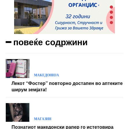
Donec quis est ac felis
Orci varius natoque dolor
Yearly pricing
Monthly pricing
━ повеќе содржини
МАКЕДОНИЈА
Лекот “Фостер” повторно достапен во аптеките
ширум земјата!
МАГАЗИН
Познатиот македонски рапер го истетовира