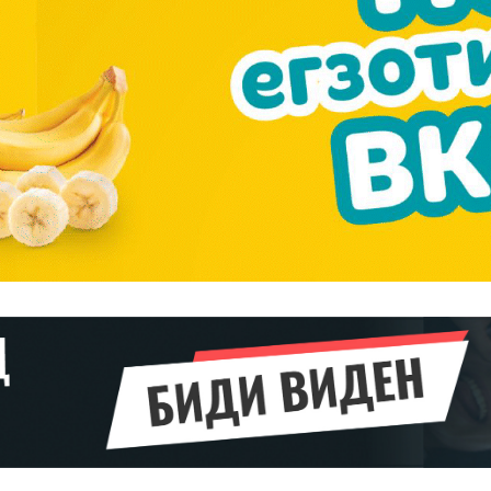
Pro
$
100
/ year
placeholder 
о
/ forever
ИЗБЕРЕТЕ
ПЛАН
Full member access:
Etiam est nibh, lobortis sit
t
Praesent euismod ac