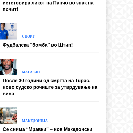
истетовира ликот на Панчо во знак на
почит!
СПОРТ
Фудбалска “бомба” во Штип!
МАГАЗИН
После 30 години од смртта на Tupac,
ново судско рочиште за утврдување на
вина
МАКЕДОНИЈА
Се снима “Мравки” – нов Македонски