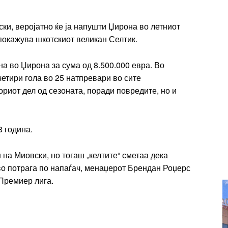
Ut mollis pellentesque tortor
rtor
ки, веројатно ќе ја напушти Џирона во летниот
Nullam eu erat condimentum
покажува шкотскиот великан Селтик.
entum
Donec quis est ac felis
Orci varius natoque dolor
r
а во Џирона за сума од 8.500.000 евра. Во
Yearly pricing
Monthly pri
етири гола во 25 натпревари во сите
риот дел од сезоната, поради повредите, но и
8 година.
на Миовски, но тогаш „келтите“ сметаа дека
 во потрага по напаѓач, менаџерот Брендан Роџерс
 Премиер лига.