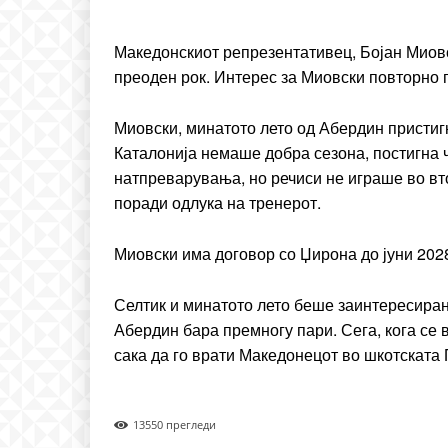
Praesent euismod ac
Ut mollis pellentesque to
Македонскиот репрезентативец, Бојан Миовс
преоден рок. Интерес за Миовски повторно 
Nullam eu erat condim
Donec quis est ac felis
Orci varius natoque dolo
Миовски, минатото лето од Абердин пристигн
Каталонија немаше добра сезона, постигна ч
натпреварувања, но речиси не играше во вто
поради одлука на тренерот.
Миовски има договор со Џирона до јуни 202
Селтик и минатото лето беше заинтересиран 
Абердин бара премногу пари. Сега, кога се
сака да го врати Македонецот во шкотската
1355
0 прегледи