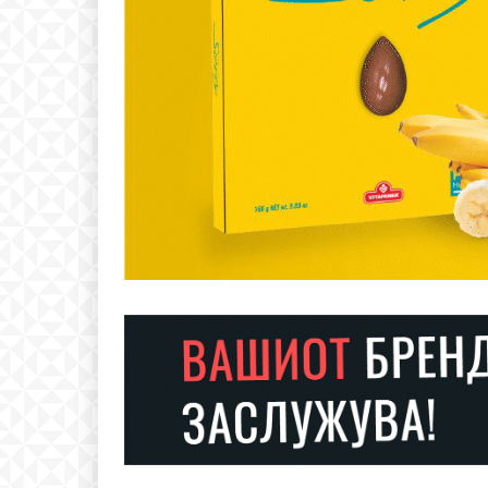
Free
бесплатн
ИЗБЕРЕТЕ 
Included for free:
Etiam est nibh, lobortis si