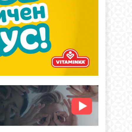
text
 ПЛАН