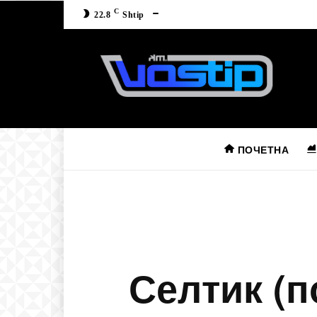
C
22.8
Shtip
ПОЧЕТНА
Селтик (п