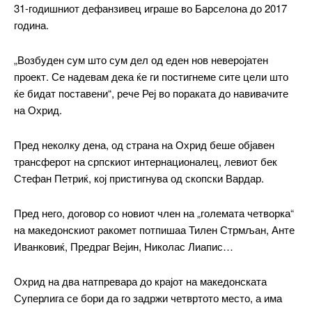
31-годишниот дефанзивец играше во Барселона до 2017
година.
„Возбуден сум што сум дел од еден нов неверојатен
проект. Се надевам дека ќе ги постигнеме сите цели што
━ pricing plans
ќе бидат поставени“, рече Реј во пораката до навивачите
на Охрид.
Пред неколку дена, од страна на Охрид беше објавен
трансферот на српскиот интернационалец, левиот бек
Free
Стефан Петриќ, кој пристигнува од скопски Вардар.
бесплатно
/ forever
Пред него, договор со новиот член на „големата четворка“
на македонскиот ракомет потпишаа Тилен Стрмљан, Анте
Иванковиќ, Предраг Вејин, Николас Лиапис…
ИЗБЕРЕТЕ ПЛАН
Охрид на два натпревара до крајот на македонската
Суперлига се бори да го задржи четвртото место, а има
Included for free: