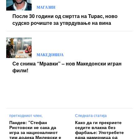
МАГАЗИН
После 30 години од смртта на Tupac, ново
судско рочиште за утврдување на вина
МАКЕДОНИЈА
Се снима “Мравки” – нов Македонски игран
филм!
претходниот член,
Следната статија
Пандев: “Стефан
Како да ги прекриете
Ристовски не сака да
седите влакна без
игра за националниот
фарбање: Употребете
тим додека Милевски е
една намирница од