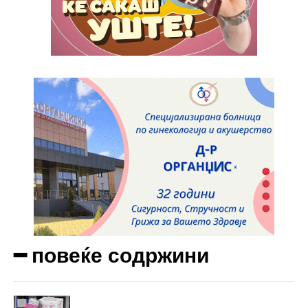
Etiam est nibh, lobortis sit
Praesent euismod ac
Ut mollis pellentesque tortor
Nullam eu erat condimentum
Donec quis est ac felis
Orci varius natoque dolor
Yearly pricing
Monthly pricing
━ повеќе содржини