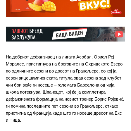
Најдобриот дефанзивец на лигата Асобал, Ориол Реј
Моралес, пристигнува на бреговите на Охридското Езеро
по одличните сезони во дресот на Гранољерс, со кој ја
освои вицешампионската титула оваа сезона зад клубот
чии бои веќе ги носеше – големата Барселона од чија
школа потекнува. Шпанецот, кој ќе ја комплетира
дефанзивната формација на новиот тренер Борис Ројевиќ,
ги помина последните пет сезони во Гранољерс, откако
пристигна од Франција каде што го носеше дресот на Екс
и Ница.