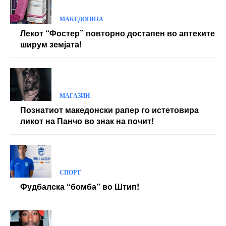
МАКЕДОНИЈА
Лекот “Фостер” повторно достапен во аптеките
ширум земјата!
МАГАЗИН
Познатиот македонски рапер го истетовира
ликот на Панчо во знак на почит!
СПОРТ
Фудбалска “бомба” во Штип!