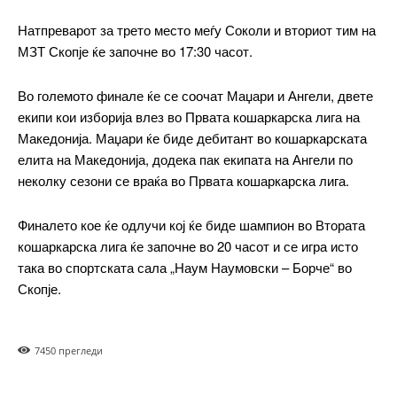
Натпреварот за трето место меѓу Соколи и вториот тим на
МЗТ Скопје ќе започне во 17:30 часот.
━ pricing plans
Во големото финале ќе се соочат Маџари и Ангели, двете
екипи кои изборија влез во Првата кошаркарска лига на
Македонија. Маџари ќе биде дебитант во кошаркарската
елита на Македонија, додека пак екипата на Ангели по
Free
неколку сезони се враќа во Првата кошаркарска лига.
бесплатно
/ forever
Финалето кое ќе одлучи кој ќе биде шампион во Втората
кошаркарска лига ќе започне во 20 часот и се игра исто
така во спортската сала „Наум Наумовски – Борче“ во
ИЗБЕРЕТЕ ПЛАН
Скопје.
Included for free:
745
0 прегледи
Etiam est nibh, lobortis sit
Praesent euismod ac