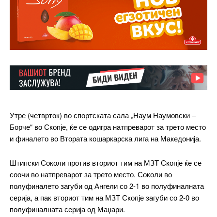
Утре (четврток) во спортската сала „Наум Наумовски –
Борче“ во Скопје, ќе се одигра натпреварот за трето место
и финалето во Втората кошаркарска лига на Македонија.
Штипски Соколи против вториот тим на МЗТ Скопје ќе се
соочи во натпреварот за трето место. Соколи во
полуфиналето загуби од Ангели со 2-1 во полуфиналната
серија, а пак вториот тим на МЗТ Скопје загуби со 2-0 во
полуфиналната серија од Маџари.