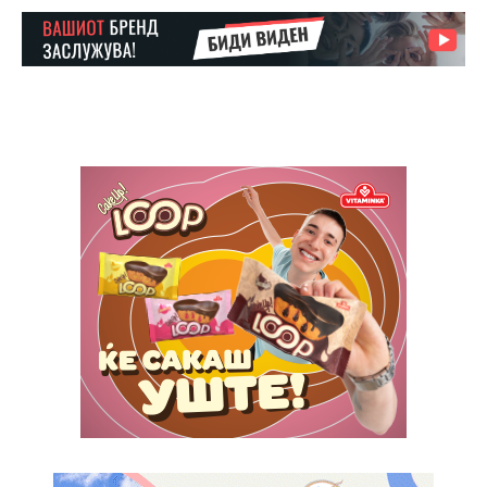
Ut mollis pellentesque tortor
Nullam eu erat condimentum
Donec quis est ac felis
Orci varius natoque dolor
Pro
$
100
/ year
placeholder text
ИЗБЕРЕТЕ ПЛАН
Full member access:
Etiam est nibh, lobortis sit
Praesent euismod ac