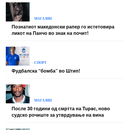
МАГАЗИН
Познатиот македонски рапер го истетовира
ликот на Панчо во знак на почит!
СПОРТ
Фудбалска “бомба” во Штип!
МАГАЗИН
После 30 години од смртта на Tupac, ново
судско рочиште за утврдување на вина