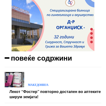
Ut mollis pellentesque tortor
Nullam eu erat condimentum
Donec quis est ac felis
Orci varius natoque dolor
Yearly pricing
Monthly pricing
━ повеќе содржини
МАКЕДОНИЈА
Лекот “Фостер” повторно достапен во аптеките
ширум земјата!