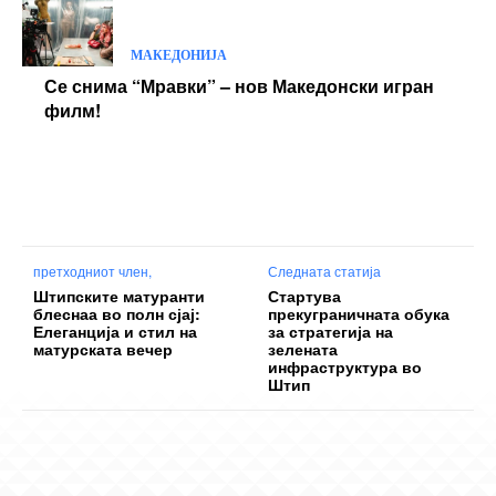
МАКЕДОНИЈА
Се снима “Мравки” – нов Македонски игран
филм!
претходниот член,
Следната статија
Штипските матуранти
Стартува
блеснаа во полн сјај:
прекуграничната обука
Елеганција и стил на
за стратегија на
матурската вечер
зелената
инфраструктура во
Штип