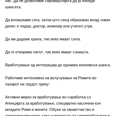
нас. Да не дозволиме сиромаштијата да ја победи
шансата.
Да вложуваме сега, затоа што секој образован млад човек
денес е лидер, доктор, инженер или учител утре.
Да им дадеме крила, тие веќе имаат сила.
Да го отвориме патот, тие веќе имаат соништа.
Вработување од интеграција до еднаква економска шанса.
Работиме интензивно на вклучување на Ромите во
пазарот на трудот преку:
━ pricing plans
Активни мерки за вработување во соработка со
Агенцијата за вработување, специјално насочени кон
младите Роми и жените. Обуки за занаетчиство и
Free
дигитални вештини, како и можности за самовработување