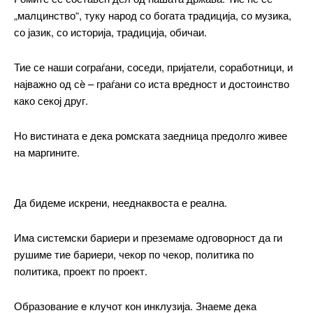
„малцинство“, туку народ со богата традиција, со музика,
со јазик, со историја, традиција, обичаи.
Тие се наши сограѓани, соседи, пријатели, соработници, и
најважно од сè – граѓани со иста вредност и достоинство
како секој друг.
Но вистината е дека ромската заедница предолго живее
на маргините.
Да бидеме искрени, нееднаквоста е реална.
Има системски бариери и преземаме одговорност да ги
рушиме тие бариери, чекор по чекор, политика по
политика, проект по проект.
Образование e клучот кон инклузија. Знаеме дека