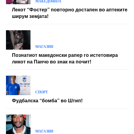
МАКЕДОНИЈА
Лекот “Фостер” повторно достапен во аптеките
ширум земјата!
МАГАЗИН
Познатиот македонски рапер го истетовира
ликот на Панчо во знак на почит!
СПОРТ
Фудбалска “бомба” во Штип!
МАГАЗИН