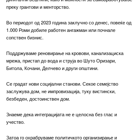
преку грантови и менторство.
бесплатно
/ forever
Во периодот од 2023 година заклучно со денес, повеќе од
1.000 Роми добиле работен ангажман или почнале
сопствен бизнис.
ИЗБЕРЕТЕ ПЛАН
Поддржуваме реновирање на кровови, канализациска
Included for free:
мрежа, пристап до вода и струја во Шуто Оризари,
Битола, Кочани, Делчево и други општини.
Etiam est nibh, lobortis sit
Praesent euismod ac
Се градат нови социјални станови. Секое семејство
Ut mollis pellentesque tortor
заслужува дом, не импровизација, туку вистински,
Nullam eu erat condimentum
безбеден, достоинствен дом.
Donec quis est ac felis
Orci varius natoque dolor
Знаеме дека интеграцијата не е целосна без глас и
учество.
Затоа го охрабруваме политичкото организирање и
Pro