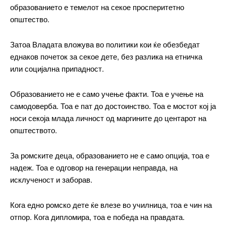
образованието е темелот на секое просперитетно
општество.
Затоа Владата вложува во политики кои ќе обезбедат
еднаков почеток за секое дете, без разлика на етничка
или социјална припадност.
Образованието не е само учење факти. Тоа е учење на
самодоверба. Тоа е пат до достоинство. Тоа е мостот кој ја
носи секоја млада личност од маргините до центарот на
општеството.
За ромските деца, образованието не е само опција, тоа е
надеж. Тоа е одговор на генерации неправда, на
исклученост и заборав.
Кога едно ромско дете ќе влезе во училница, тоа е чин на
отпор. Кога дипломира, тоа е победа на правдата.