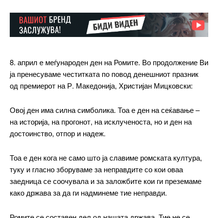
8. април е меѓународен ден на Ромите. Во продолжение Ви
ја пренесуваме честитката по повод денешниот празник
од премиерот на Р. Македонија, Христијан Мицковски:
Овој ден има силна симболика. Тоа е ден на сеќавање –
на историја, на прогонот, на исклученоста, но и ден на
достоинство, отпор и надеж.
Тоа е ден кога не само што ја славиме ромската култура,
туку и гласно зборуваме за неправдите со кои оваа
заедница се соочувала и за заложбите кои ги преземаме
како држава за да ги надминеме тие неправди.
Ромите се составен дел од нашата држава. Тие не се