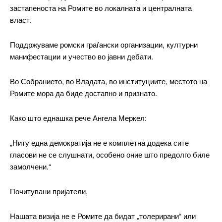
застапеноста на Ромите во локалната и централната
власт.
$
100
/ year
placeholder text
Поддржуваме ромски граѓански организации, културни
манифестации и учество во јавни дебати.
ИЗБЕРЕТЕ ПЛАН
Во Собранието, во Владата, во институциите, местото на
Ромите мора да биде достапно и признато.
Full member access:
Etiam est nibh, lobortis sit
Како што еднашка рече Ангела Меркел:
Praesent euismod ac
Ut mollis pellentesque tortor
„Ниту една демократија не е комплетна додека сите
Nullam eu erat condimentum
гласови не се слушнати, особено оние што предолго биле
Donec quis est ac felis
замолчени.“
Orci varius natoque dolor
Почитувани пријатели,
Yearly pricing
Monthly pricing
Нашата визија не е Ромите да бидат „толерирани“ или