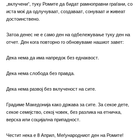
„вклучени“, туку Ромите да бидат рамноправни граѓани, со
иста моќ да одлучуваат, создаваат, сонуваат и живеат
достоинствено.
Затоа денес не е само ден на одбележување туку ден на
отчет. Ден кога повторно го обновуваме нашиот завет:
Дека нема да има напредок без еднаквост.
Дека нема слобода без правда.
Дека нема развој без вклученост на сите.
Градиме Македонија како држава за сите. За секое дете,
секое семејство, секој човек, без разлика на етничка,
верска или социјална припадност.
Честит нека е 8 Април, Меѓународниот ден на Ромите!