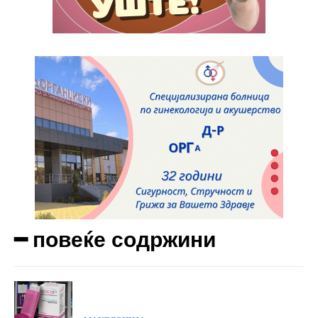
━ повеќе содржини