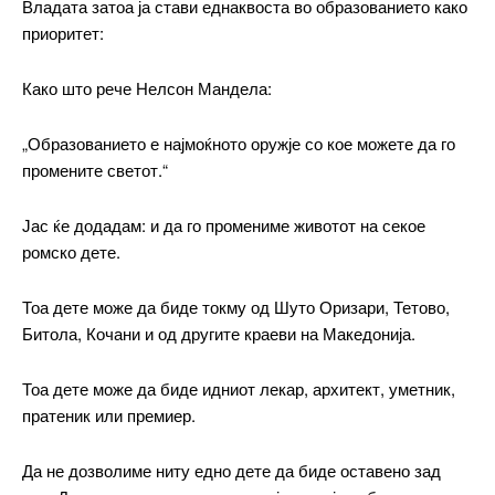
Владата затоа ја стави еднаквоста во образованието како
приоритет:
Како што рече Нелсон Мандела:
„Образованието е најмоќното оружје со кое можете да го
промените светот.“
Јас ќе додадам: и да го промениме животот на секое
ромско дете.
Тоа дете може да биде токму од Шуто Оризари, Тетово,
Битола, Кочани и од другите краеви на Македонија.
Тоа дете може да биде идниот лекар, архитект, уметник,
пратеник или премиер.
Да не дозволиме ниту едно дете да биде оставено зад