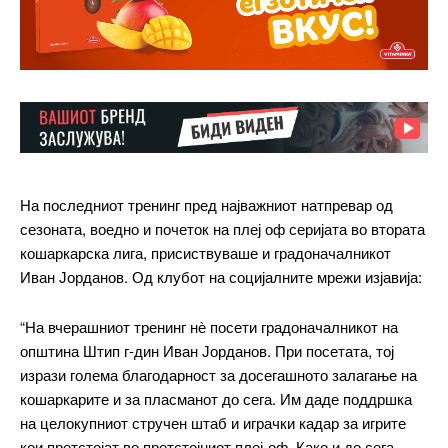
На последниот тренинг пред најважниот натпревар од
сезоната, воедно и почеток на плеј оф серијата во втората
кошаркарска лига, присиствуваше и градоначалникот
Иван Јорданов. Од клубот на социјалните мрежи изјавија:
“На вчерашниот тренинг нѐ посети градоначалникот на
општина Штип г-дин Иван Јорданов. При посетата, тој
изрази голема благодарност за досегашното залагање на
кошаркарите
и за пласманот до сега. Им даде поддршка
на целокупниот стручен штаб и играчки кадар за игрите
кои претстојат во претстојниот плеј-оф. Како и до сега,