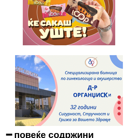
Full member access:
Etiam est nibh, lobortis sit
Praesent euismod ac
Ut mollis pellentesque tortor
Nullam eu erat condimentum
Donec quis est ac felis
Orci varius natoque dolor
Yearly pricing
Monthly pricing
━ повеќе содржини