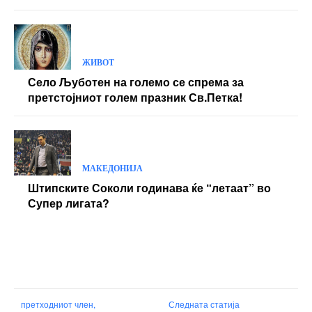
ЖИВОТ
Село Љуботен на големо се спрема за
претстојниот голем празник Св.Петка!
МАКЕДОНИЈА
Штипските Соколи годинава ќе “летаат” во
Супер лигата?
претходниот член,
Следната статија