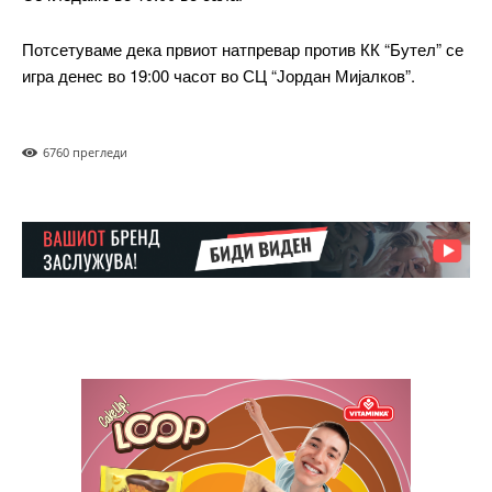
Included for free:
Потсетуваме дека првиот натпревар против КК “Бутел” се
Etiam est nibh, lobortis sit
игра денес во 19:00 часот во СЦ “Јордан Мијалков”.
Praesent euismod ac
Ut mollis pellentesque tortor
Nullam eu erat condimentum
676
0 прегледи
Donec quis est ac felis
Orci varius natoque dolor
Pro
$
100
/ year
placeholder text
ИЗБЕРЕТЕ ПЛАН