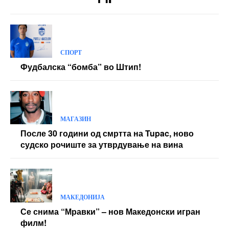
СПОРТ
Фудбалска “бомба” во Штип!
МАГАЗИН
После 30 години од смртта на Tupac, ново
судско рочиште за утврдување на вина
МАКЕДОНИЈА
Се снима “Мравки” – нов Македонски игран
филм!