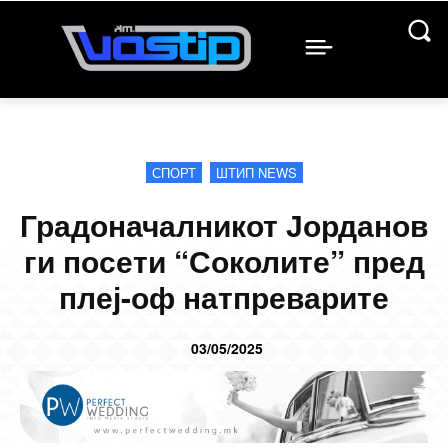
СПОРТ
ШТИП NEWS
Градоначалникот Јорданов
ги посети “Соколите” пред
плеј-оф натпреварите
03/05/2025