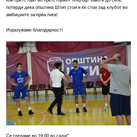
потврди дека општина Штип стои и ќе стои зад клубот во
амбициите за прва лига!
Изразуваме благодарност!
━ pricing plans
Free
бесплатно
/ forever
ИЗБЕРЕТЕ ПЛАН
Се гледаме во 19:00 во сала!”