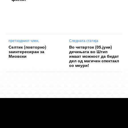
претходниот член,
Следната статија
Селтик (повторно)
Во четврток (05.јуни)
заинтересиран за
дечињата во Штип
Миовски
имаат можност да бидат
дел од магичен спектакл
со меури!