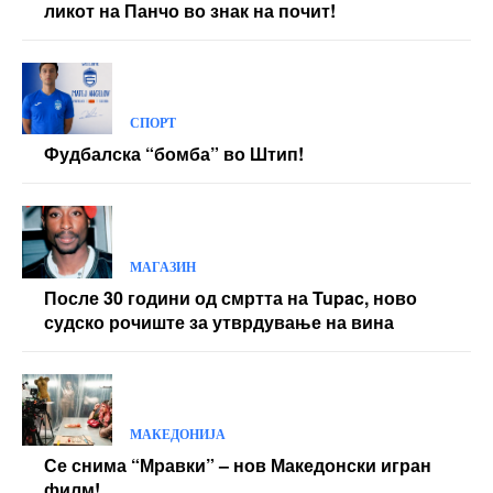
ликот на Панчо во знак на почит!
СПОРТ
Фудбалска “бомба” во Штип!
МАГАЗИН
После 30 години од смртта на Tupac, ново
судско рочиште за утврдување на вина
МАКЕДОНИЈА
Се снима “Мравки” – нов Македонски игран
филм!