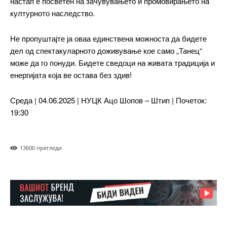
настап е посветен на зачувувањето и промовирањето на
━ pricing plans
културното наследство.
Не пропуштајте ја оваа единствена можноста да бидете
дел од спектакуларното доживување кое само „Танец“
Free
може да го понуди. Бидете сведоци на живата традиција и
енергијата која ве остава без здив!
бесплатно
/ forever
Среда | 04.06.2025 | НУЦК Ацо Шопов – Штип | Почеток:
19:30
ИЗБЕРЕТЕ ПЛАН
1360
0 прегледи
Included for free:
Etiam est nibh, lobortis sit
Praesent euismod ac
Ut mollis pellentesque tortor
Nullam eu erat condimentum