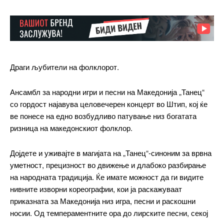
Драги љубители на фолклорот.
Ансамбл за народни игри и песни на Македонија „Танец“
со гордост најавува целовечерен концерт во Штип, кој ќе
ве понесе на едно возбудливо патување низ богатата
ризница на македонскиот фолклор.
Дојдете и уживајте в магијата на „Танец“-синоним за врвна
уметност, прецизност во движење и длабоко разбирање
на народната традиција. Ќе имате можност да ги видите
нивните изворни кореографии, кои ја раскажуваат
приказната за Македонија низ игра, песни и раскошни
носии. Од темпераментните ора до лирските песни, секој