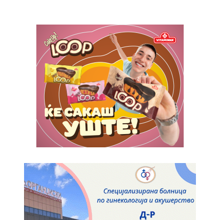
Donec quis est ac felis
Orci varius natoque dolor
Pro
$
100
/ year
placeholder text
ИЗБЕРЕТЕ ПЛАН
Full member access:
Etiam est nibh, lobortis sit
Praesent euismod ac
Ut mollis pellentesque tortor
Nullam eu erat condimentum