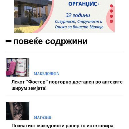
Donec quis est ac felis
Orci varius natoque dolor
Yearly pricing
Monthly pricing
━ повеќе содржини
МАКЕДОНИЈА
Лекот “Фостер” повторно достапен во аптеките
ширум земјата!
МАГАЗИН
Познатиот македонски рапер го истетовира