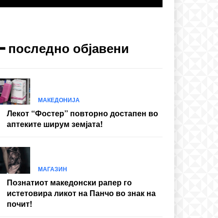
━ последно објавени
cing
МАКЕДОНИЈА
Лекот “Фостер” повторно достапен во
аптеките ширум земјата!
МАГАЗИН
Познатиот македонски рапер го
истетовира ликот на Панчо во знак на
почит!