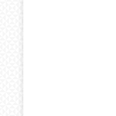
Etiam est nibh, lobortis si
Praesent euismod ac
Ut mollis pellentesque to
Nullam eu erat condim
Donec quis est ac felis
Orci varius natoque dolo