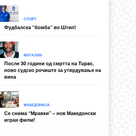
СПОРТ
Фудбалска “бомба” во Штип!
МАГАЗИН
После 30 години од смртта на Tupac,
ново судско рочиште за утврдување на
вина
МАКЕДОНИЈА
Се снима “Мравки” – нов Македонски
игран филм!