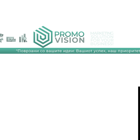
━ pricing plans
Pro
$
100
/ year
placeholder 
о
/ forever
ИЗБЕРЕТЕ
ПЛАН
Full member access:
Etiam est nibh, lobortis sit