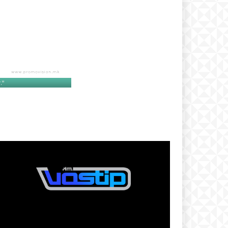
text
 ПЛАН