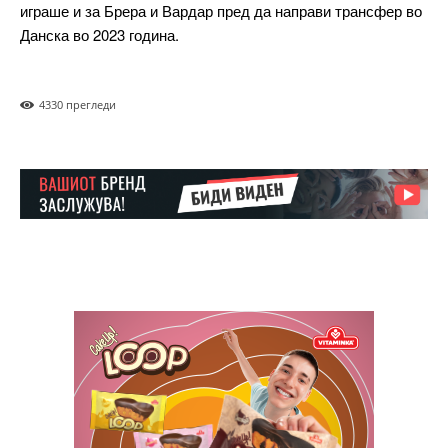
играше и за Брера и Вардар пред да направи трансфер во
Данска во 2023 година.
Free
бесплатно
/ forever
433
0 прегледи
ИЗБЕРЕТЕ ПЛАН
Included for free:
Etiam est nibh, lobortis sit
Praesent euismod ac
Ut mollis pellentesque tortor
Nullam eu erat condimentum
Donec quis est ac felis
Orci varius natoque dolor