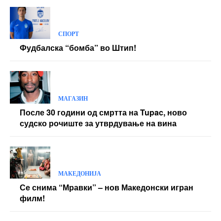
СПОРТ
Фудбалска “бомба” во Штип!
МАГАЗИН
После 30 години од смртта на Tupac, ново
судско рочиште за утврдување на вина
МАКЕДОНИЈА
Се снима “Мравки” – нов Македонски игран
филм!