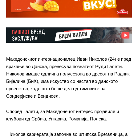
Македонскиот интернационалец Иван Николов (24) е пред
враќање во Данска, пренесува познатиот Руди Галети.
Николов имаше одлична полусезона во дресот на Радник
Бијелина (БиХ), има искуство со настап во данското
првенство, каде што беше дел од тимовите на
Сондерјиске и Вендисел.
Според Галети, за Македонецот интерес пројавиле и
━ pricing plans
клубови од Србија, Унгарија, Романија, Полска.
Николов кариерата ја започна во штипска Брегалница, а