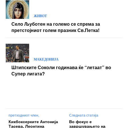
ЖИВОТ
Село Љуботен на големо се спрема за
претстојниот голем празник Св.Петка!
МАКЕДОНИЈА
Штипските Соколи годинава ќе “летаат” во
Супер лигата?
претходниот член,
Следната статија
Кикбоксерките Антонија
Во фокус е
Тасева, Леонтина
завршувањето на