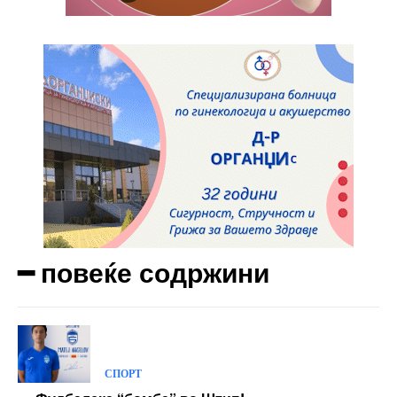
Praesent euismod ac
Ut mollis pellentesque tortor
Nullam eu erat condimentum
Donec quis est ac felis
Orci varius natoque dolor
Yearly pricing
Monthly pricing
━ повеќе содржини
СПОРТ