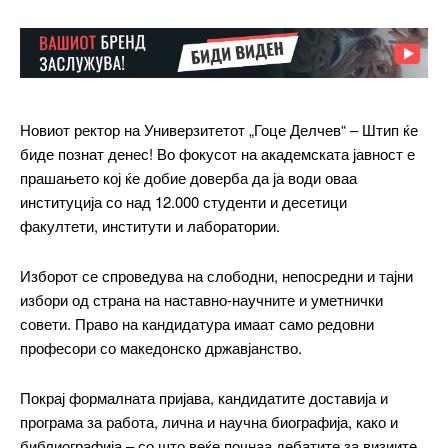
Новиот ректор на Универзитетот „Гоце Делчев“ – Штип ќе
биде познат денес! Во фокусот на академската јавност е
прашањето кој ќе добие доверба да ја води оваа
институција со над 12.000 студенти и десетици
факултети, институти и лаборатории.
Изборот се спроведува на слободни, непосредни и тајни
избори од страна на наставно-научните и уметнички
совети. Право на кандидатура имаат само редовни
професори со македонско државјанство.
Покрај формалната пријава, кандидатите доставија и
програма за работа, лична и научна биографија, како и
библиографија – со што веќе почнаа дебатите за визиите