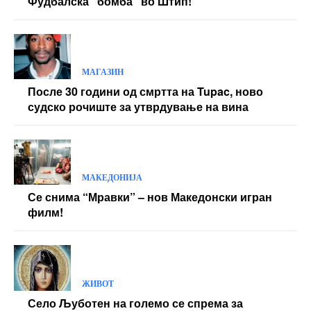
Фудбалска “бомба” во Штип!
МАГАЗИН
После 30 години од смртта на Tupac, ново
судско рочиште за утврдување на вина
МАКЕДОНИЈА
Се снима “Мравки” – нов Македонски игран
филм!
ЖИВОТ
Село Љуботен на големо се спрема за