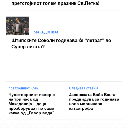
претстојниот голем празник Св.Петка!
МАКЕДОНИЈА
Штипските Соколи годинава ќе “летаат” во
Супер лигата?
претходниот член,
Следната статија
Чудотворниот извор е
Јапонската Баба Ванга
на три часа од
предвидува за годинава
Македонија – деца
нова морничава
прозборуваат по само
катастрофа
капка од „Говор вода“