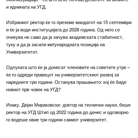
и иднината на УГД.
Избраниот ректор ќе го преземе мандатот на 15 септември
и ќе ја води институцијата до 2028 година. Од него се
━ pricing plans
очекува не само да ја зачува академската стабилност,
туку и да ја засили меѓународната позиција на
Универзитетот.
Free
Одлуката што ќе ја донесат членовите на советите утре –
ќе го одреди правецот на универзитетскиот развој за
бесплатно
наредните три години. Останува прашањето: кој ќе биде
/ forever
новиот прв човек на УГД?
Инаку, Дејан Мираковски- доктор на технички науки, беше
ИЗБЕРЕТЕ ПЛАН
ректор на УГД Штип од 2022 година до денес и одговорно
го водеше овие три години самиот универзитет.
Included for free:
Etiam est nibh, lobortis sit