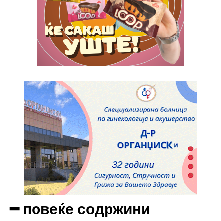
Etiam est nibh, lobortis sit
Praesent euismod ac
Ut mollis pellentesque tortor
Nullam eu erat condimentum
Donec quis est ac felis
Orci varius natoque dolor
Yearly pricing
Monthly pricing
━ повеќе содржини