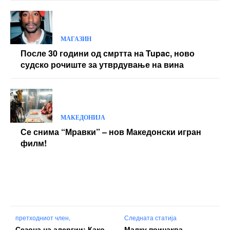
МАГАЗИН
После 30 години од смртта на Tupac, ново
судско рочиште за утврдување на вина
МАКЕДОНИЈА
Се снима “Мравки” – нов Македонски игран
филм!
претходниот член,
Следната статија
Сезона на алергии: Како
Малку поинаква