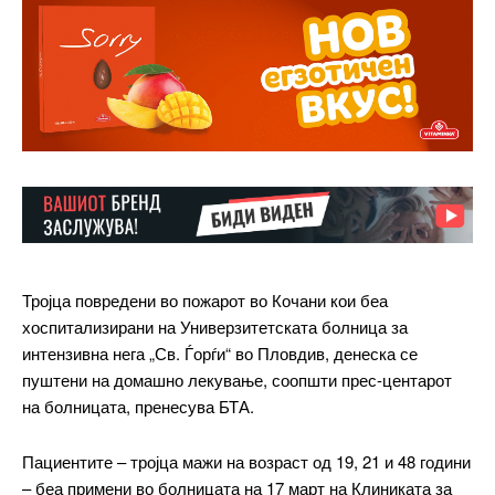
Тројца повредени во пожарот во Кочани кои беа
хоспитализирани на Универзитетската болница за
интензивна нега „Св. Ѓорѓи“ во Пловдив, денеска се
пуштени на домашно лекување, соопшти прес-центарот
на болницата, пренесува БТА.
Пациентите – тројца мажи на возраст од 19, 21 и 48 години
– беа примени во болницата на 17 март на Клиниката за