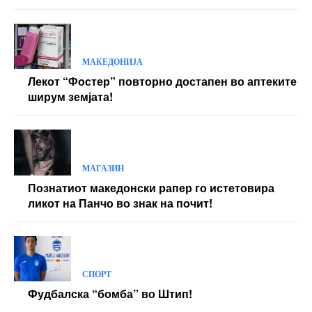
МАКЕДОНИЈА
Лекот “Фостер” повторно достапен во аптеките
ширум земјата!
МАГАЗИН
Познатиот македонски рапер го истетовира
ликот на Панчо во знак на почит!
СПОРТ
Фудбалска “бомба” во Штип!