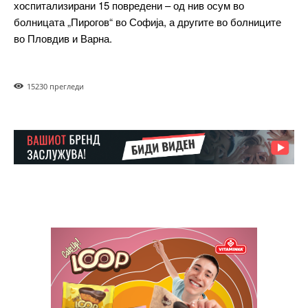
хоспитализирани 15 повредени – од нив осум во
болницата „Пирогов“ во Софија, а другите во болниците
Etiam est nibh, lobortis sit
во Пловдив и Варна.
Praesent euismod ac
Ut mollis pellentesque tortor
Nullam eu erat condimentum
1523
0 прегледи
Donec quis est ac felis
Orci varius natoque dolor
Pro
$
100
/ year
placeholder text
ИЗБЕРЕТЕ ПЛАН
Full member access: