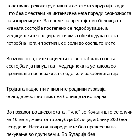
пластична, реконструктивна и естетска хирургија, каде
што беа сместени на интензивна нега поради сериозноста
на изгорениците. За време на престојот во болницата,
нивната состојба постепено се подобруваше, а
медицинските специјалисти им ја обезбедуваа сета
потребна нега и третман, се вели во соопштението.
━ pricing plans
Во моментов, сите пациенти се во стабилна општа
состојба и ја напуштаат медицинската установа со
пропишани препораки за следење и рехабилитација.
Free
Тројцата пациенти и нивните роднини изразија
бесплатно
благодарност до тимот на болницата во Варна.
/ forever
Во пожарот во дискотеката „Пулс“ во Кочани што се случи
на 16 март, животот го загубија 62 лица, а близу 200 беа
ИЗБЕРЕТЕ ПЛАН
поврдени. Некои од повредените беа пренесени на
лекување во други земји. Во Бугарија беа
Included for free: