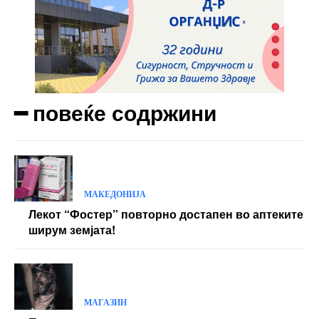
Nullam eu erat condimentum
Donec quis est ac felis
Orci varius natoque dolor
Yearly pricing
Monthly pricing
━ повеќе содржини
МАКЕДОНИЈА
Лекот “Фостер” повторно достапен во аптеките
ширум земјата!
МАГАЗИН