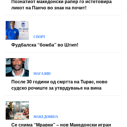
Познатиот македонски рапер го истетовира
ликот на Панчо во знак на почит!
СПОРТ
Фудбалска “бомба” во Штип!
МАГАЗИН
После 30 години од смртта на Tupac, ново
судско рочиште за утврдување на вина
МАКЕДОНИЈА
Се снима “Мравки” – нов Македонски игран