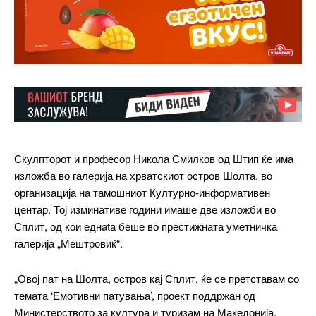
Скулпторот и професор Никола Смилков од Штип ќе има
изложба во галерија на хрватскиот остров Шолта, во
организација на тамошниот Културно-информативен
центар. Тој изминативе години имаше две изложби во
Сплит, од кои еднata беше во престижната уметничка
галерија „Мештровиќ“.
„Овој пат на Шолта, остров кај Сплит, ќе се претставам со
темата ‘Емотивни патувања’, проект поддржан од
Министерството за култура и туризам на Македонија.