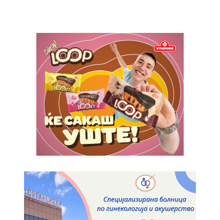
Nullam eu erat condimentum
Donec quis est ac felis
Orci varius natoque dolor
Pro
$
100
/ year
placeholder text
ИЗБЕРЕТЕ ПЛАН
Full member access:
Etiam est nibh, lobortis sit
Praesent euismod ac
Ut mollis pellentesque tortor