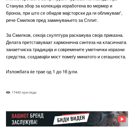
Станува збор за колекција изработена во мермер и
━ pricing plans
бронза, при што се обидов мајсторски да ги обликувам“,
рече Смилков пред заминувањето за Сплит.
За Смилков, секоја скулптура раскажува своја приказна.
Free
Делата претставуваат хармонична синтеза на класичната
занаетчиска традиција и современите уметнички изразни
средства, создавајќи мост помеѓу минатото и сегашноста.
бесплатно
/ forever
Изложбата ќе трае од 1 до 16 јули.
ИЗБЕРЕТЕ ПЛАН
1744
0 прегледи
Included for free:
Etiam est nibh, lobortis sit
Praesent euismod ac
Ut mollis pellentesque tortor