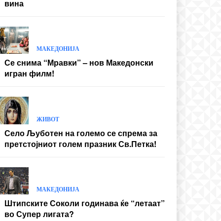
вина
МАКЕДОНИЈА
Се снима “Мравки” – нов Македонски
игран филм!
ЖИВОТ
Село Љуботен на големо се спрема за
претстојниот голем празник Св.Петка!
МАКЕДОНИЈА
Штипските Соколи годинава ќе “летаат”
во Супер лигата?