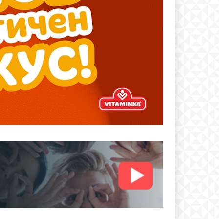
text
 ПЛАН