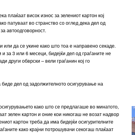
Ut mollis pellentesque tortor
rtor
ка плаќаат висок износ за зелениот картон кој
Nullam eu erat condimentum
ако патуваат во странство со оглед дека дел од
entum
Donec quis est ac felis
 за автоодговорност.
Orci varius natoque dolor
r
ни или да се укине како што тоа е направено секаде.
Yearly pricing
Monthly pri
 и за 3 или 6 месеци, бидејќи дел од граѓаните не
ади други обврски – вели граѓанин кој го
да биде дел од задолжителното осигурување на
и осигурувањето како што се предлагаше во минатото,
аат зелен картон и оние кои никогаш не возат надвор
ениот картон треба да има бидејќи осигурителните
раѓаните како крајни потрошувачи секогаш плаќаат