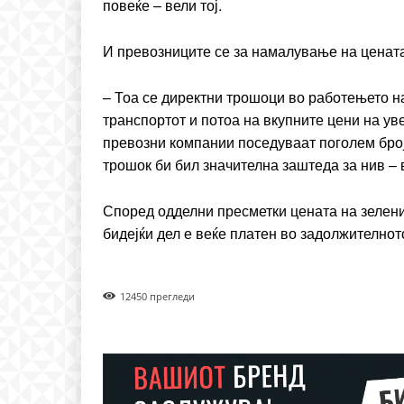
повеќе – вели тој.
И превозниците се за намалување на цената
– Тоа се директни трошоци во работењето на
транспортот и потоа на вкупните цени на ув
превозни компании поседуваат поголем број
трошок би бил значителна заштеда за нив – 
Според одделни пресметки цената на зелени
бидејќи дел е веќе платен во задолжително
1245
0 прегледи