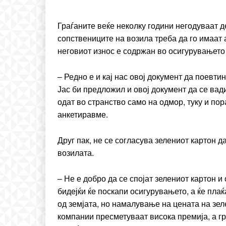
Praesent euismod ac
Ut mollis pellentesque to
Граѓаните веќе неколку години негодуваат де
сопствениците на возила треба да го имаат 
Nullam eu erat condim
Donec quis est ac felis
неговиот износ е содржан во осигурувањето
Orci varius natoque dolo
– Редно е и кај нас овој документ да поевти
Јас би предложил и овој документ да се вади
одат во странство само на одмор, туку и пор
анкетиравме.
Друг пак, не се согласува зелениот картон 
возилата.
– Не е добро да се спојат зелениот картон 
бидејќи ќе поскапи осигурувањето, а ќе плаќ
од земјата, но намалување на цената на зел
компании пресметуваат висока премија, а г