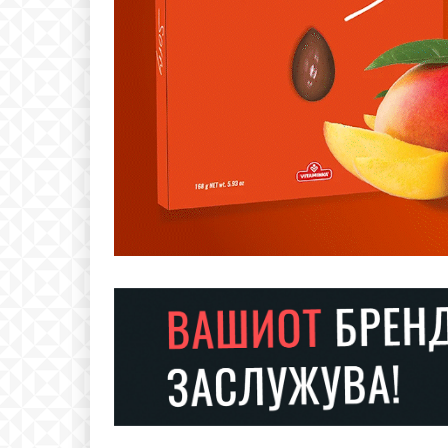
Free
бесплатн
ИЗБЕРЕТЕ 
Included for free:
Etiam est nibh, lobortis si