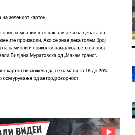
 на зелениот картон.
 овие компании што пак влијае и на цената на
езените производи. Ако се знае дека голем број
 на камиони и приколки намалувањето на овој
вели Билјана Муратовска од „Макам транс“.
от картон би можела да се намали за 15 до 20%,
то осигурување од автоодговорност.