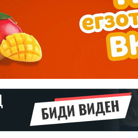
Pro
$
100
/ year
placeholder 
о
/ forever
ИЗБЕРЕТЕ
ПЛАН
Full member access:
Etiam est nibh, lobortis sit
t
Praesent euismod ac