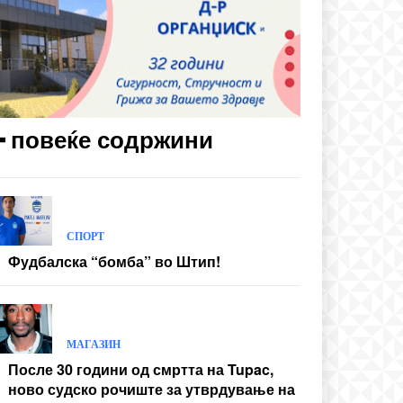
━ повеќе содржини
СПОРТ
Фудбалска “бомба” во Штип!
МАГАЗИН
После 30 години од смртта на Tupac,
ново судско рочиште за утврдување на