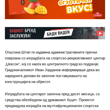
Општина Штип ги надмина административните пречки
поврзани со изградбата на спортско-рекреативниот центар
„Џексон“, кој се наоѓа во централното градско подрачје.
Градоначалникот Иван Јорданов информираше дека во
наредните денови ќе започне поставувањето на
конструкцијата на објектот.
Изградбата на центарот започна пред десет месеци, со
средства обезбедени од државниот буџет. Проектот
предвидува изградба на мултифункционален спортски