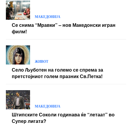
МАКЕДОНИЈА
Се снима “Мравки” – нов Македонски игран
филм!
ЖИВОТ
Село Љуботен на големо се спрема за
претстојниот голем празник Св.Петка!
МАКЕДОНИЈА
Штипските Соколи годинава ќе “летаат” во
Супер лигата?