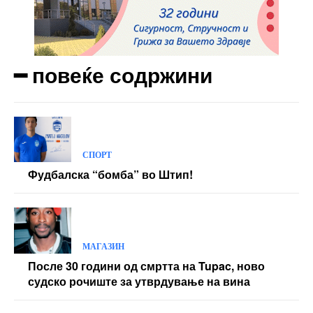
━ повеќе содржини
СПОРТ
Фудбалска “бомба” во Штип!
МАГАЗИН
После 30 години од смртта на Tupac, ново
судско рочиште за утврдување на вина