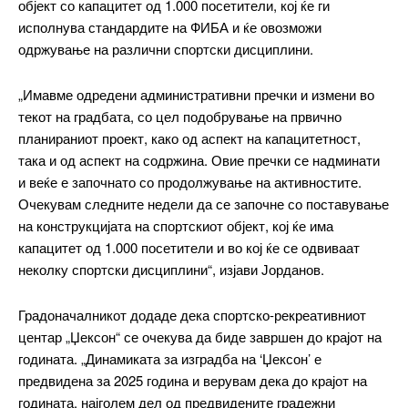
објект со капацитет од 1.000 посетители, кој ќе ги
исполнува стандардите на ФИБА и ќе овозможи
одржување на различни спортски дисциплини.
„Имавме одредени административни пречки и измени во
текот на градбата, со цел подобрување на првично
планираниот проект, како од аспект на капацитетност,
така и од аспект на содржина. Овие пречки се надминати
и веќе е започнато со продолжување на активностите.
Очекувам следните недели да се започне со поставување
━ pricing plans
на конструкцијата на спортскиот објект, кој ќе има
капацитет од 1.000 посетители и во кој ќе се одвиваат
неколку спортски дисциплини“, изјави Јорданов.
Free
Градоначалникот додаде дека спортско-рекреативниот
центар „Џексон“ се очекува да биде завршен до крајот на
годината. „Динамиката за изградба на ‘Џексон’ е
бесплатно
/ forever
предвидена за 2025 година и верувам дека до крајот на
годината, најголем дел од предвидените градежни