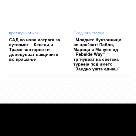
претходниот член,
Следната статија
САД со нова истрага за
„Младите бунтовници“
аутизмот – Кенеди и
се враќаат: Пабло,
Трамп повторно ги
Марица и Мануел од
доведуваат вакцините
„Rebelde Way“
во прашање
тргнуваат на светска
турнеја под името
„Заедно уште еднаш“