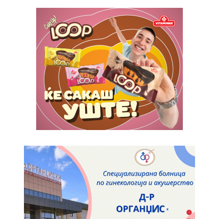
ИЗБЕРЕТЕ ПЛАН
Full member access:
Etiam est nibh, lobortis sit
Praesent euismod ac
Ut mollis pellentesque tortor
Nullam eu erat condimentum
Donec quis est ac felis
Orci varius natoque dolor
Yearly pricing
Monthly pricing