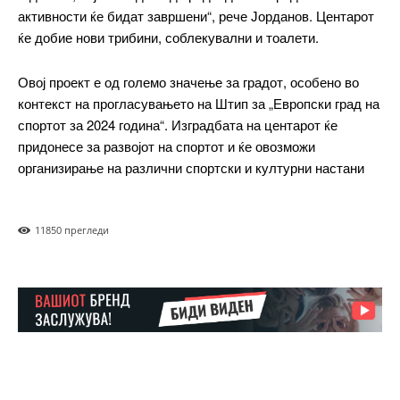
активности ќе бидат завршени“, рече Јорданов. Центарот
ИЗБЕРЕТЕ ПЛАН
ќе добие нови трибини, соблекувални и тоалети.
Овој проект е од големо значење за градот, особено во
Included for free:
контекст на прогласувањето на Штип за „Европски град на
Etiam est nibh, lobortis sit
спортот за 2024 година“. Изградбата на центарот ќе
Praesent euismod ac
придонесе за развојот на спортот и ќе овозможи
Ut mollis pellentesque tortor
организирање на различни спортски и културни настани
Nullam eu erat condimentum
Donec quis est ac felis
Orci varius natoque dolor
1185
0 прегледи
Pro
$
100
/ year
placeholder text