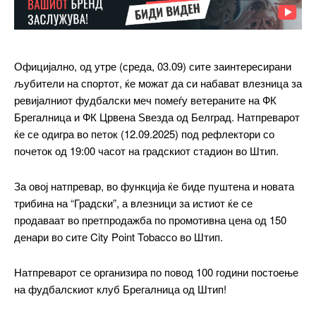
Официјално, од утре (среда, 03.09) сите заинтересирани
љубители на спортот, ќе можат да си набават влезница за
ревијалниот фудбалски меч помеѓу ветераните на ФК
Брегалница и ФК Црвена Ѕвезда од Белград. Натпреварот
━ pricing plans
ќе се одигра во петок (12.09.2025) под рефлектори со
почеток од 19:00 часот на градскиот стадион во Штип.
За овој натпревар, во функција ќе биде пуштена и новата
Free
трибина на “Градски”, а влезници за истиот ќе се
продаваат во претпродажба по промотивна цена од 150
денари во сите City Point Tobacсо во Штип.
бесплатно
/ forever
Натпреварот се организира по повод 100 години постоење
на фудбалскиот клуб Брегалница од Штип!
ИЗБЕРЕТЕ ПЛАН