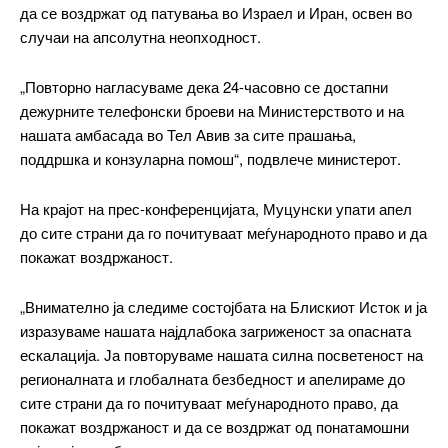
да се воздржат од патувања во Израел и Иран, освен во
Etiam est nibh, lobortis sit
случаи на апсолутна неопходност.
Praesent euismod ac
Ut mollis pellentesque tortor
„Повторно нагласуваме дека 24-часовно се достапни
Nullam eu erat condimentum
дежурните телефонски броеви на Министерството и на
Donec quis est ac felis
нашата амбасада во Тел Авив за сите прашања,
Orci varius natoque dolor
поддршка и конзуларна помош“, подвлече министерот.
На крајот на прес-конференцијата, Муцунски упати апел
до сите страни да го почитуваат меѓународното право и да
Pro
покажат воздржаност.
$
100
/ year
placeholder text
„Внимателно ја следиме состојбата на Блискиот Исток и ја
изразуваме нашата најдлабока загриженост за опасната
ескалација. Ја повторуваме нашата силна посветеност на
ИЗБЕРЕТЕ ПЛАН
регионалната и глобалната безбедност и апелираме до
сите страни да го почитуваат меѓународното право, да
покажат воздржаност и да се воздржат од понатамошни
Full member access: