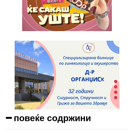
━ повеќе содржини