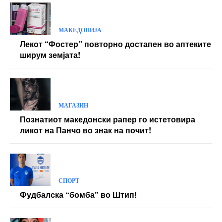
МАКЕДОНИЈА
Лекот “Фостер” повторно достапен во аптеките
ширум земјата!
МАГАЗИН
Познатиот македонски рапер го истетовира
ликот на Панчо во знак на почит!
СПОРТ
Фудбалска “бомба” во Штип!