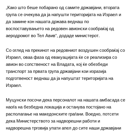
„Како што беше побарано од самите државјани, втората
група се очекува да ја напушти територијата на Израел и
да замине кон нашата држава веднаш по
воспоставувањето на редовен авионски сообраќај од
аеродромот во Тел Авив“, додаде министерот.
━ pricing plans
Со оглед на прекинот на редовниот воздушен сообраќај со
Израел, оваа фаза од евакуацијата ќе се реализира со
авион во сопственост на Владата, кој ќе обезбеди
Free
транспорт за првата група државјани кои изразија
подготвеност веднаш да ја напуштат територијата на
бесплатно
Израел.
/ forever
Муцунски посочи дека персоналот на нашата амбасада се
наоѓа на безбедна локација и останува постојано на
ИЗБЕРЕТЕ ПЛАН
располагање на македонските граѓани. Воедно, потсети
дека Министерството за надворешни работи и
Included for free:
надворешна трговија упати апел до сите наши државјани