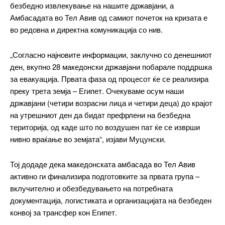
безбедно извлекување на нашите државјани, а
Амбасадата во Тел Авив од самиот почеток на кризата е
во редовна и директна комуникација со нив.
„Согласно најновите информации, заклучно со денешниот
ден, вкупно 28 македонски државјани побарале поддршка
за евакуација. Првата фаза од процесот ќе се реализира
преку трета земја – Египет. Очекуваме осум наши
државјани (четири возрасни лица и четири деца) до крајот
на утрешниот ден да бидат префрлени на безбедна
територија, од каде што по воздушен пат ќе се изврши
нивно враќање во земјата“, изјави Муцунски.
Тој додаде дека македонската амбасада во Тел Авив
активно ги финализира подготовките за првата група –
вклучително и обезбедувањето на потребната
документација, логистиката и организацијата на безбеден
конвој за трансфер кон Египет.