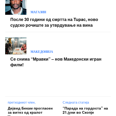
МАГАЗИН
После 30 години од смртта на Tupac, ново
судско рочиште за утврдување на вина
МАКЕДОНИЈА
Се снима “Мравки” – нов Македонски игран
филм!
претходниот член,
Следната статија
Дејвид Бекам прогласен
“Парада на гордоста” на
за витез од кралот
21.јуни во Скопје