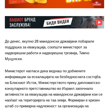
До денес, вкупно 28 македонски државјани побарале
поддршка за евакуација, соопшти министерот за
надворешни работи и надворешна трговија, Тимчо
Муцунски.
Министерот нагласи дека веднаш по добиените
информации за ескалацијата на безбедносната состојба
на Блискиот Исток, Министерството преку дипломатско-
конзуларното претставништво во Израел започнало
активности за евакуација на македонски државјани кои се
наоѓаат на територијата на таа земја. Формиран е кризен
штаб со примарна надлежност за организација на