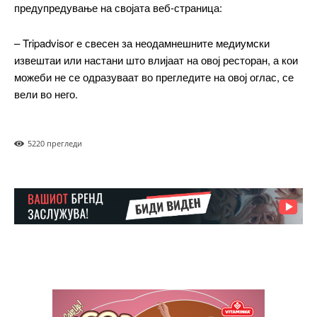
предупредување на својата веб-страница:
Full member access:
– Tripadvisor е свесен за неодамнешните медиумски
Etiam est nibh, lobortis sit
извештаи или настани што влијаат на овој ресторан, а кои
можеби не се одразуваат во прегледите на овој оглас, се
Praesent euismod ac
вели во него.
Ut mollis pellentesque tortor
Nullam eu erat condimentum
Donec quis est ac felis
522
0 прегледи
Orci varius natoque dolor
Yearly pricing
Monthly pricing