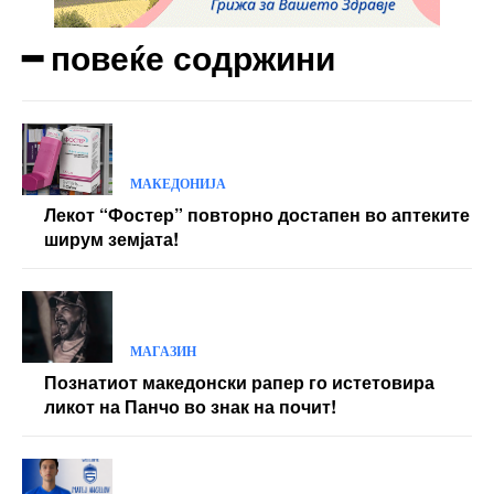
━ повеќе содржини
МАКЕДОНИЈА
Лекот “Фостер” повторно достапен во аптеките
ширум земјата!
МАГАЗИН
Познатиот македонски рапер го истетовира
ликот на Панчо во знак на почит!