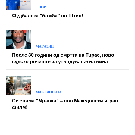
СПОРТ
Фудбалска “бомба” во Штип!
МАГАЗИН
После 30 години од смртта на Tupac, ново
судско рочиште за утврдување на вина
МАКЕДОНИЈА
Се снима “Мравки” – нов Македонски игран
филм!