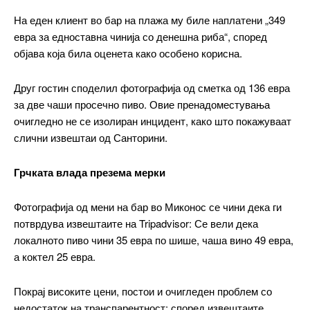
На еден клиент во бар на плажа му биле наплатени „349
евра за едноставна чинија со денешна риба“, според
објава која била оценета како особено корисна.
Друг гостин споделил фотографија од сметка од 136 евра
за две чаши просечно пиво. Овие пренадоместувања
очигледно не се изолиран инцидент, како што покажуваат
━ pricing plans
слични извештаи од Санторини.
Грчката влада презема мерки
Free
Фотографија од мени на бар во Миконос се чини дека ги
потврдува извештаите на Tripadvisor: Се вели дека
локалното пиво чини 35 евра по шише, чаша вино 49 евра,
бесплатно
/ forever
а коктел 25 евра.
Покрај високите цени, постои и очигледен проблем со
ИЗБЕРЕТЕ ПЛАН
недостаток на транспарентност: според извештаите,