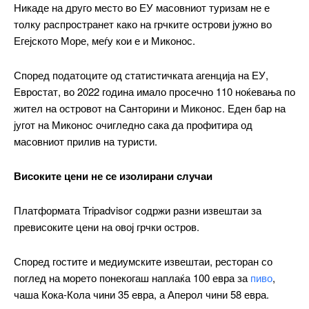
Никаде на друго место во ЕУ масовниот туризам не е
толку распространет како на грчките острови јужно во
Егејското Море, меѓу кои е и Миконос.
Според податоците од статистичката агенција на ЕУ,
Евростат, во 2022 година имало просечно 110 ноќевања по
жител на островот на Санторини и Миконос. Еден бар на
југот на Миконос очигледно сака да профитира од
масовниот прилив на туристи.
Високите цени не се изолирани случаи
Платформата Tripadvisor содржи разни извештаи за
превисоките цени на овој грчки остров.
Според гостите и медиумските извештаи, ресторан со
поглед на морето понекогаш наплаќа 100 евра за
пиво
,
чаша Кока-Кола чини 35 евра, а Аперол чини 58 евра.