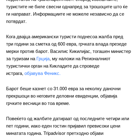
туристите не биле свесни однапред за трошоците што ќе
ги направат. Информациите не можеле независно да се
Included for free:
потврдат.
Etiam est nibh, lobortis sit
Praesent euismod ac
Кога двајца американски туристи поднесоа жалба пред
Ut mollis pellentesque tortor
три години за сметка од 600 евра, грчката влада презеде
Nullam eu erat condimentum
мерки против барот. Василис Кикилијас, тогашен министер
Donec quis est ac felis
за туризам на
Грција
, му наложи на Регионалниот
Orci varius natoque dolor
туристички орган на Кикладите да спроведе
истрага,
објавува Феникс.
Барот беше казнет со 31.000 евра за неколку даночни
Pro
прекршоци во неговите деловни евиденции, објавија
грчките весници во тоа време.
$
100
/ year
placeholder text
Повеќето од жалбите датираат од последните четири или
пет години, иако еден гостин пријавил превисоки цени
минатата година. Tripadvisor претходно објави
ИЗБЕРЕТЕ ПЛАН