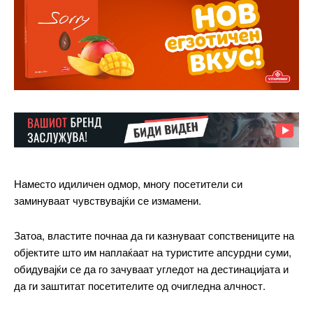
Наместо идиличен одмор, многу посетители си
заминуваат чувствувајќи се измамени.
Затоа, властите почнаа да ги казнуваат сопствениците на
објектите што им наплаќаат на туристите апсурдни суми,
обидувајќи се да го зачуваат угледот на дестинацијата и
да ги заштитат посетителите од очигледна алчност.