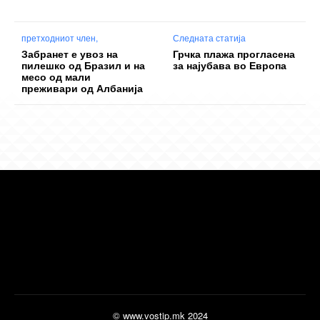
претходниот член,
Следната статија
Забранет е увоз на
Грчка плажа прогласена
пилешко од Бразил и на
за најубава во Европа
месо од мали
преживари од Албанија
© www.vostip.mk 2024