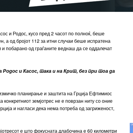
t
Praesent euismod ac
Ut mollis pellentesque tortor
rtor
Nullam eu erat condimentum
entum
сос и Родос, кусо пред 2 часот по полноќ, беше
Donec quis est ac felis
ен, а од бројот 112 за итни случаи беше испратена
Orci varius natoque dolor
r
 и побарано од граѓаните веднаш да се оддалечат
Yearly pricing
Monthly pri
Родос и Касос, така и на Крит, без при тоа да
еизмичко планирање и заштита на Грција Ефтимиос
а конкретниот земјотрес не е поврзан ниту со оние
урција и нагласи дека нема потреба од загриженост,
мјотресот е што фокусната длабочина е 60 километри