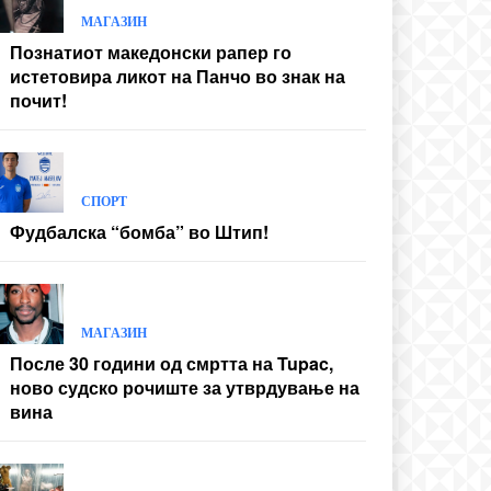
МАГАЗИН
Познатиот македонски рапер го
истетовира ликот на Панчо во знак на
почит!
СПОРТ
Фудбалска “бомба” во Штип!
МАГАЗИН
После 30 години од смртта на Tupac,
ново судско рочиште за утврдување на
вина