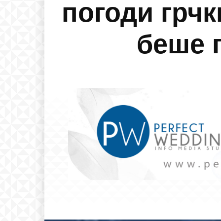
погоди грчк
беше 