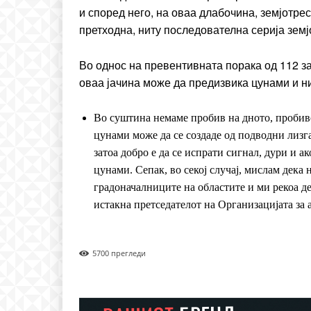
и според него, на оваа длабочина, земјотре
претходна, ниту последователна серија земј
Во однос на превентивната порака од 112 за
оваа јачина може да предизвика цунами и ни
Во суштина немаме пробив на дното, пробиво
цунами може да се создаде од подводни лизга
затоа добро е да се испрати сигнал, дури и а
цунами. Сепак, во секој случај, мислам дека 
градоначалниците на областите и ми рекоа де
истакна претседателот на Организацијата за
570
0 прегледи