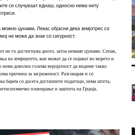
сите се случуваат еднаш, односно нема ниту
отреси.
 можно цунами, Лекас објасни дека земјотрес со
кој не може да знае со сигурност.
т не го достигнува дното, затоа немаме цунами. Сепак,
ња на земјиштето, кои можат да се појават во морето и
ко нема доволно голема веројатност да видиме такво
нема причина за загриженост. Разговарав и со
ка барем со досега достапните податоци, нема штета,
 антисеизмичко планирање и заштита на Грција.