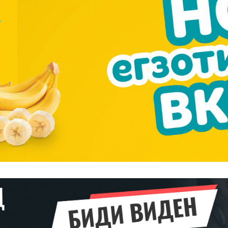
━ pricing plans
Pro
$
100
/ year
placeholder 
о
/ forever
ИЗБЕРЕТЕ
ПЛАН
Full member access:
Etiam est nibh, lobortis sit