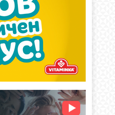
text
 ПЛАН