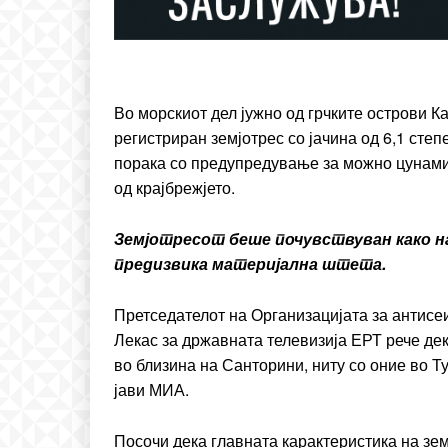
Etiam est nibh, lobortis si
Praesent euismod ac
Ut mollis pellentesque to
Nullam eu erat condim
Во морскиот дел јужно од грчките острови Ка
Donec quis est ac felis
регистриран земјотрес со јачина од 6,1 степ
Orci varius natoque dolo
порака со предупредување за можно цунами
од крајбрежјето.
Земјотресот беше почувствуван како на 
предизвика материјална штета.
Претседателот на Организацијата за антис
Лекас за државната телевизија ЕРТ рече дек
во близина на Санторини, ниту со оние во Т
јави МИА.
Посочи дека главната карактеристика на зе