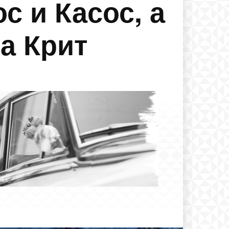
с и Касос, а
а Крит