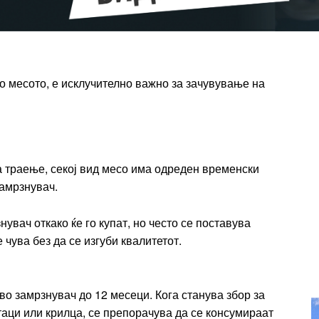
ПЛАН
Full member access:
Etiam est nibh, lobortis sit
 месото, е исклучително важно за зачувување на
t
Praesent euismod ac
Ut mollis pellentesque tortor
rtor
Nullam eu erat condimentum
entum
Donec quis est ac felis
 траење, секој вид месо има одреден временски
Orci varius natoque dolor
r
замрзнувач.
Yearly pricing
Monthly pri
увач откако ќе го купат, но често се поставува
чува без да се изгуби квалитетот.
о замрзнувач до 12 месеци. Кога станува збор за
таци или крилца, се препорачува да се консумираат