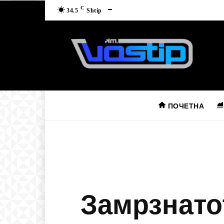
C
34.5
Shtip
ПОЧЕТНА
Замрзнато