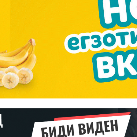
━ pricing plans
Pro
$
100
/ year
placeholder 
о
/ forever
ИЗБЕРЕТЕ