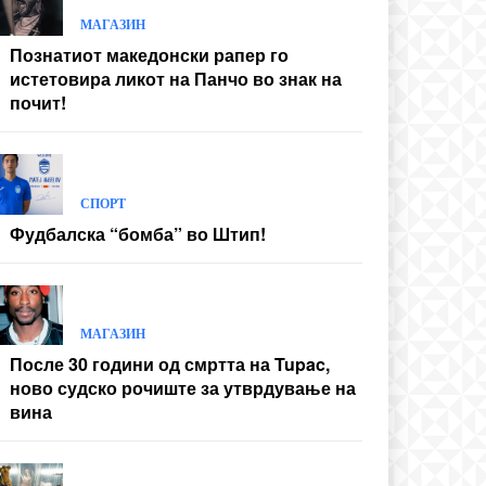
МАГАЗИН
Познатиот македонски рапер го
истетовира ликот на Панчо во знак на
почит!
СПОРТ
Фудбалска “бомба” во Штип!
МАГАЗИН
После 30 години од смртта на Tupac,
ново судско рочиште за утврдување на
вина