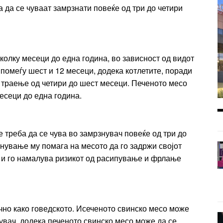
а да се чуваат замрзнати повеќе од три до четири
колку месеци до една година, во зависност од видот
 помеѓу шест и 12 месеци, додека котлетите, поради
а траење од четири до шест месеци. Печеното месо
месеци до една година.
е треба да се чува во замрзнувач повеќе од три до
нување му помага на месото да го задржи својот
е и го намалува ризикот од расипување и фрлање
чно како говедското. Исеченото свинско месо може
увач, додека печеното свинско месо може да се