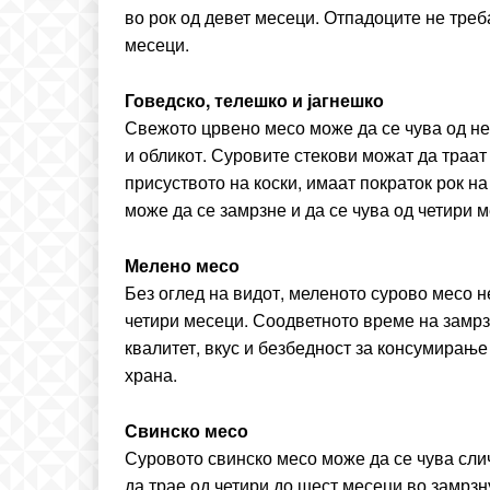
во рок од девет месеци. Отпадоците не треб
месеци.
Говедско, телешко и јагнешко
Свежото црвено месо може да се чува од не
и обликот. Суровите стекови можат да траат
присуството на коски, имаат пократок рок н
може да се замрзне и да се чува од четири 
Мелено месо
Без оглед на видот, меленото сурово месо н
четири месеци. Соодветното време на замрз
квалитет, вкус и безбедност за консумирањ
храна.
Свинско месо
Суровото свинско месо може да се чува сли
да трае од четири до шест месеци во замрзн