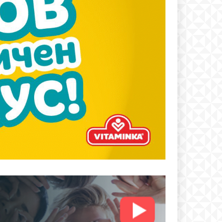
text
 ПЛАН