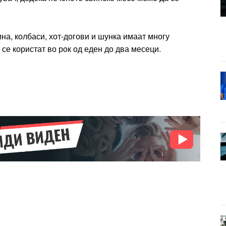
на, колбаси, хот-догови и шунка имаат многу
 се користат во рок од еден до два месеци.