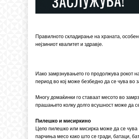
ИЗБЕРЕТЕ 
Included for free:
Правилното складирање на храната, особено
Etiam est nibh, lobortis si
нејзиниот квалитет и здравје.
Praesent euismod ac
Ut mollis pellentesque to
Nullam eu erat condim
Donec quis est ac felis
Иако замрзнувањето го продолжува рокот на
Orci varius natoque dolo
период во кој може безбедно да се чува во 
Многу домаќинки го ставаат месото во замрзн
прашањето колку долго всушност може да се 
Пилешко и мисиркино
Цело пилешко или мисирка може да се чува в
парчиња месо како што се гради, батаци, ба