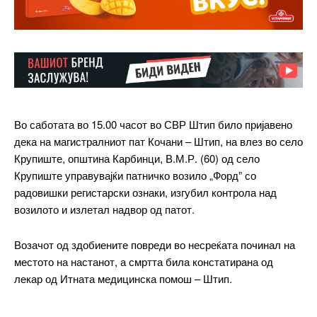
Во саботата во 15.00 часот во СВР Штип било пријавено
дека на магистралниот пат Кочани – Штип, на влез во село
Крупиште, општина Карбинци, В.М.Р. (60) од село
Крупиште управувајќи патничко возило „Форд” со
радовишки регистарски ознаки, изгубил контрола над
возилото и излетал надвор од патот.
Возачот од здобиените повреди во несреќата починал на
местото на настанот, а смртта била констатирана од
лекар од Итната медицинска помош – Штип.