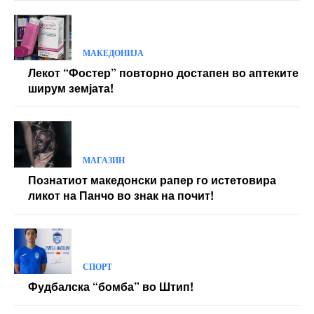
Etiam est nibh, lobortis sit
Praesent euismod ac
Ut mollis pellentesque tortor
МАКЕДОНИЈА
Nullam eu erat condimentum
Лекот “Фостер” повторно достапен во аптеките
Donec quis est ac felis
ширум земјата!
Orci varius natoque dolor
Yearly pricing
Monthly pricing
МАГАЗИН
Познатиот македонски рапер го истетовира
ликот на Панчо во знак на почит!
СПОРТ
Фудбалска “бомба” во Штип!