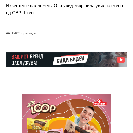
Известен е надлежен ЈО, а увид извршила увидна екипа
од СВР Штип.
1282
0 прегледи
━ pricing plans
Free
бесплатно
/ forever
ИЗБЕРЕТЕ ПЛАН
Included for free: