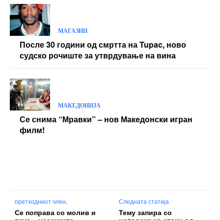
МАГАЗИН
После 30 години од смртта на Tupac, ново
судско рочиште за утврдување на вина
МАКЕДОНИЈА
Се снима “Мравки” – нов Македонски игран
филм!
претходниот член,
Следната статија
Се поправа со молив и
Тему запира со