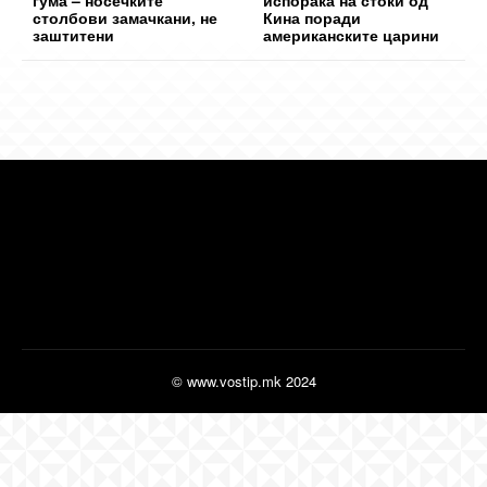
гума – носечките
испорака на стоки од
столбови замачкани, не
Кина поради
заштитени
американските царини
© www.vostip.mk 2024