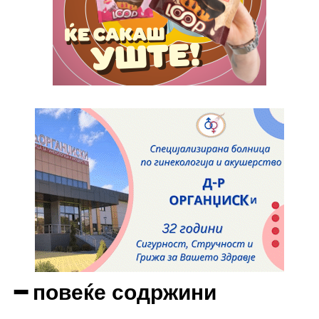
Etiam est nibh, lobortis sit
Praesent euismod ac
Ut mollis pellentesque tortor
Nullam eu erat condimentum
Donec quis est ac felis
Orci varius natoque dolor
Pro
$
100
/ year
placeholder text
ИЗБЕРЕТЕ ПЛАН
━ повеќе содржини
Full member access: