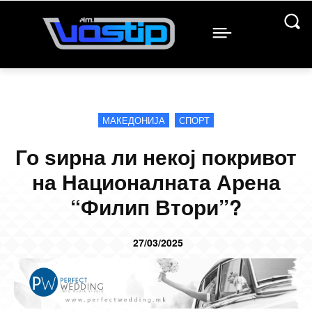
МАКЕДОНИЈА
СПОРТ
Го ѕирна ли некој покривот
на Националната Арена
“Филип Втори”?
27/03/2025