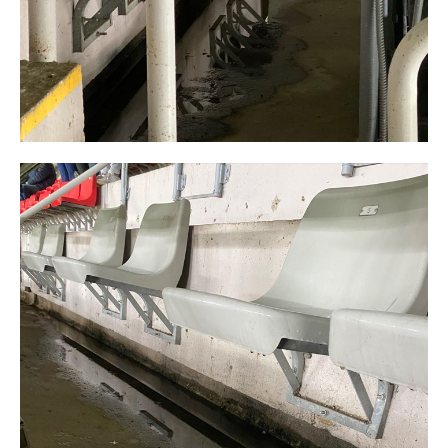
бесплатно
/ forever
ИЗБЕРЕТЕ ПЛАН
Included for free:
Etiam est nibh, lobortis sit
Praesent euismod ac
Ut mollis pellentesque tortor
Nullam eu erat condimentum
Donec quis est ac felis
Orci varius natoque dolor
Pro