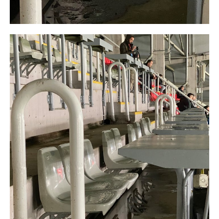
━ pricing plans
Free