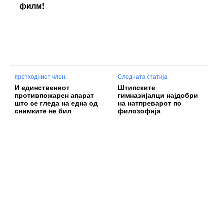
филм!
претходниот член,
Следната статија
И единствениот
Штипските
противпожарен апарат
гимназијалци најдобри
што се гледа на една од
на натпреварот по
снимките не бил
филозофија
соодветен