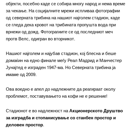
објекти, посебно каде се собира многу народ и нема време
за чекање. На социјалните мрежи испливаа фотографии
од северната трибина на нашиот најголем стадион, каде
се гледа дека кровот на трибината пропушта вода при
врнежи од дожд. Фотограгиите се од последниот меч
протв Велс, одигран во вторникот.
Нашиот најголем и најубав стадион, кој блесна и беше
домаќин на едно финале меѓу Реал Мадрид и Манчестер
Јунајтед е изграден 1947-ма. Но Северната трибина ја
имаме од 2009.
Ова воедно е апел до надлежните да реагираат околу
проблемот, поставувањето на кофи не е решение!
Стадионот е во надлежност на
Акционерското Друштво
за изградба и стопанисување со станбен простор и
деловен простор
.