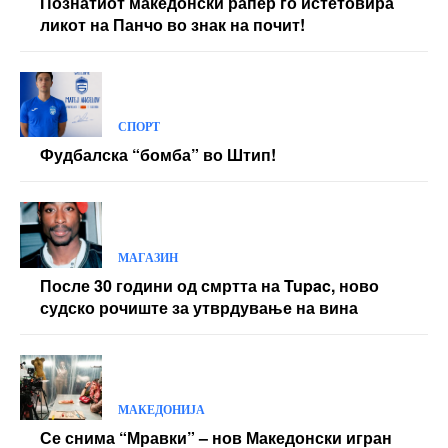
Познатиот македонски рапер го истетовира
ликот на Панчо во знак на почит!
СПОРТ
Фудбалска “бомба” во Штип!
МАГАЗИН
После 30 години од смртта на Tupac, ново
судско рочиште за утврдување на вина
МАКЕДОНИЈА
Се снима “Мравки” – нов Македонски игран