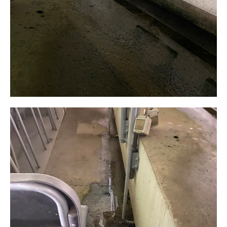
$
100
/ year
placeholder text
ИЗБЕРЕТЕ ПЛАН
Full member access:
Etiam est nibh, lobortis sit
Praesent euismod ac
Ut mollis pellentesque tortor
Nullam eu erat condimentum
Donec quis est ac felis
Orci varius natoque dolor
Yearly pricing
Monthly pricing