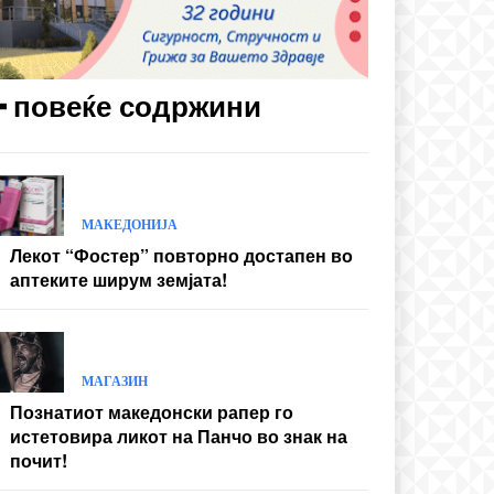
━ повеќе содржини
МАКЕДОНИЈА
Лекот “Фостер” повторно достапен во
аптеките ширум земјата!
МАГАЗИН
Познатиот македонски рапер го
истетовира ликот на Панчо во знак на
почит!