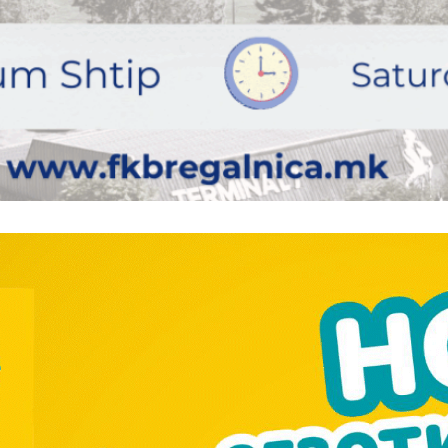
━ pricing plans
Pro
$
100
/ year
placeholder 
о
/ forever
ИЗБЕРЕТЕ