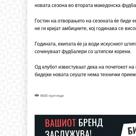
новата сезона во втората македонска фудба
Гостин на отворањето на сезоната ќе биде е
не ги кријат амбициите, кој годинава се вис
Годината, екипата ќе ја води искусниот штип
сочинуваат фудбалери со штипски корени.
Од клубот известуваат дека на почетокот на
бидејки новата сеуште нема технички прием
860
0 прегледи