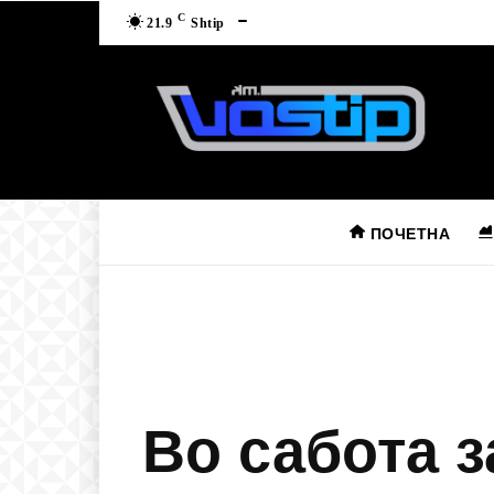
C
21.9
Shtip
ПОЧЕТНА
Во сабота з