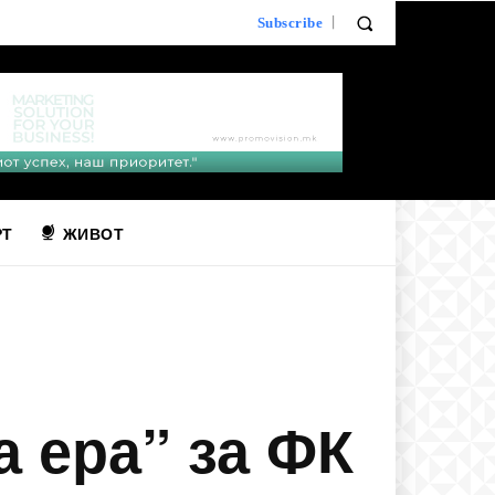
Subscribe
РТ
ЖИВОТ
а ера” за ФК