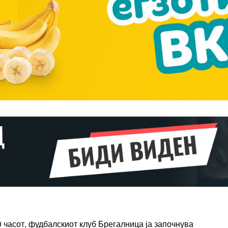
ПЛАН
Full member access:
Etiam est nibh, lobortis sit
t
Praesent euismod ac
Ut mollis pellentesque tortor
rtor
Nullam eu erat condimentum
entum
Donec quis est ac felis
Orci varius natoque dolor
r
Yearly pricing
Monthly pri
00 часот, фудбалскиот клуб Брегалница ја започнува