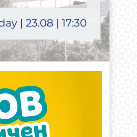
text
 ПЛАН