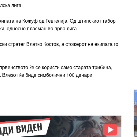
лска лига.
кипата на Кожуф од Гевгелија. Од штипскиот табор
оки, односно пласман во прва лига.
ски стратег Влатко Костов, а стожерот на екипата го
 првенството ќе се користи само старата трибина,
. Влезот ќе биде симболични 100 денари.