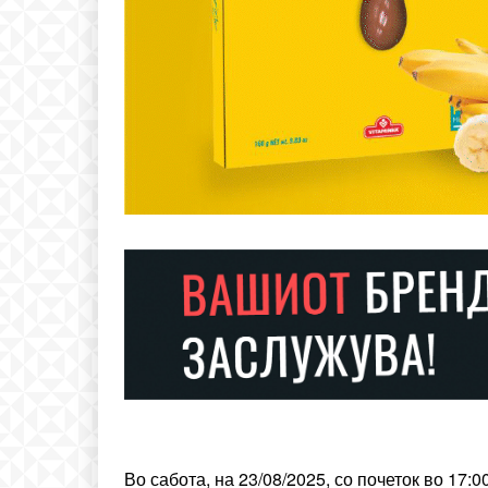
ИЗБЕРЕТЕ 
Included for free:
Etiam est nibh, lobortis si
Praesent euismod ac
Ut mollis pellentesque to
Nullam eu erat condim
Donec quis est ac felis
Orci varius natoque dolo
Во сабота, на 23/08/2025, со почеток во 17: