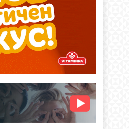
text
 ПЛАН