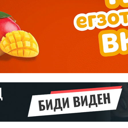
Pro
$
100
/ year
placeholder 
о
/ forever
ИЗБЕРЕТЕ
ПЛАН
Full member access:
Etiam est nibh, lobortis sit
t
Praesent euismod ac