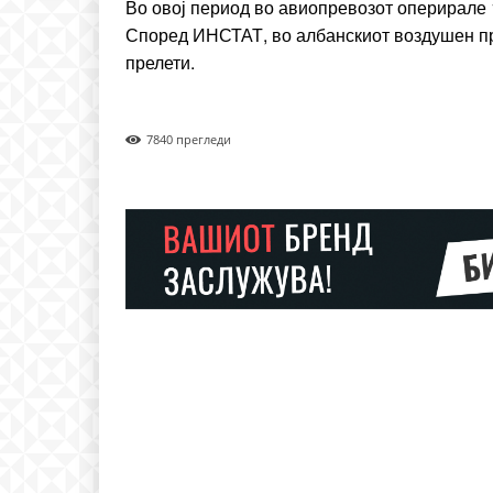
Во овој период во авиопревозот оперирале 1
Според ИНСТАТ, во албанскиот воздушен про
прелети.
784
0 прегледи