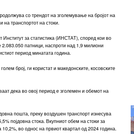
Ut mollis pellentesque tortor
rtor
родолжува со трендот на зголемување на бројот на
Nullam eu erat condimentum
 и на транспортот на стоки.
entum
Donec quis est ac felis
Orci varius natoque dolor
 Институт за статистика (ИНСТАТ), според кои во
r
 2.083.050 патници, наспроти над 1,9 милиони
Yearly pricing
Monthly pri
 истиот период минатата година.
голем број, ги користат и македонските, косовските
аат дека во овој период е зголемен и обемот на
јдовна пошта, преку воздушен транспорт изнесува
25,5% појдовна стока. Вкупниот обем на стоки за
а 10,2%, во однос на првиот квартал од 2024 година.