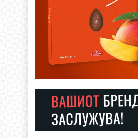
Free
бесплатн
ИЗБЕРЕТЕ 
Included for free:
Etiam est nibh, lobortis si