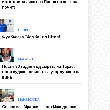
истетовира ликот на Панчо во знак на
почит!
СПОРТ
Фудбалска “бомба” во Штип!
МАГАЗИН
После 30 години од смртта на Tupac,
ново судско рочиште за утврдување на
вина
МАКЕДОНИЈА
Се снима “Мравки” – нов Македонски