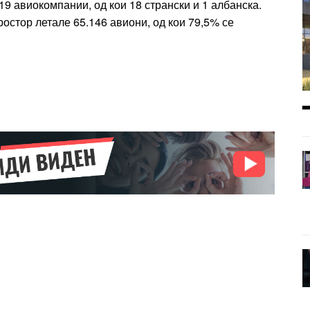
9 авиокомпании, од кои 18 странски и 1 албанска.
стор летале 65.146 авиони, од кои 79,5% се