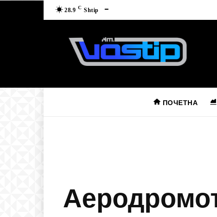
C
28.9
Shtip
ПОЧЕТНА
Аеродромот