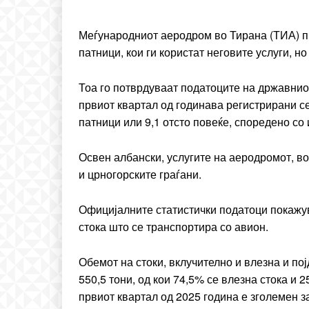
Praesent euismod ac
Ut mollis pellentesque to
Меѓународниот аеродром во Тирана (ТИА) п
патници, кои ги користат неговите услуги, но
Nullam eu erat condim
Donec quis est ac felis
Тоа го потврдуваат податоците на државниот
Orci varius natoque dolo
првиот квартал од годинава регистрирани се
патници или 9,1 отсто повеќе, споредено со
Освен албански, услугите на аеродромот, во 
и црногорските граѓани.
Официјалните статистички податоци покажув
стока што се транспортира со авион.
Обемот на стоки, вклучително и влезна и по
550,5 тони, од кои 74,5% се влезна стока и 
првиот квартал од 2025 година е зголемен з