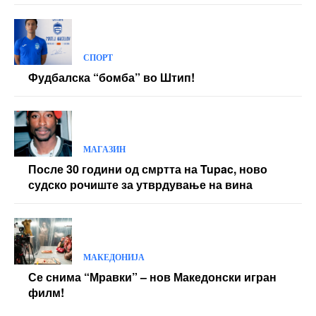
СПОРТ
Фудбалска “бомба” во Штип!
МАГАЗИН
После 30 години од смртта на Tupac, ново
судско рочиште за утврдување на вина
МАКЕДОНИЈА
Се снима “Мравки” – нов Македонски игран
филм!