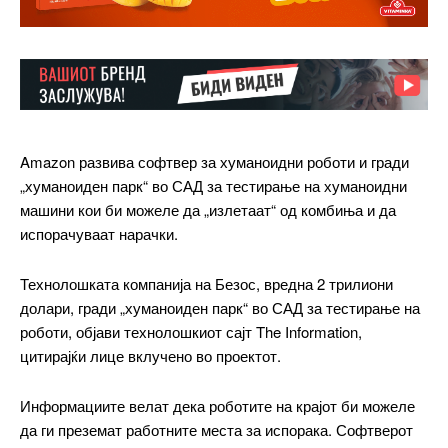
Amazon развива софтвер за хуманоидни роботи и гради
„хуманоиден парк“ во САД за тестирање на хуманоидни
машини кои би можеле да „излетаат“ од комбиња и да
испорачуваат нарачки.
Технолошката компанија на Безос, вредна 2 трилиони
долари, гради „хуманоиден парк“ во САД за тестирање на
роботи, објави технолошкиот сајт The Information,
цитирајќи лице вклучено во проектот.
Информациите велат дека роботите на крајот би можеле
да ги преземат работните места за испорака. Софтверот