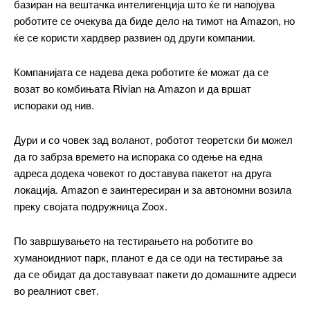
базиран на вештачка интелигенција што ќе ги напојува
роботите се очекува да биде дело на тимот на Amazon, но
ќе се користи хардвер развиен од други компании.
Компанијата се надева дека роботите ќе можат да се
возат во комбињата Rivian на Amazon и да вршат
испораки од нив.
Дури и со човек зад воланот, роботот теоретски би можел
да го забрза времето на испорака со одење на една
━ pricing plans
адреса додека човекот го доставува пакетот на друга
локација. Amazon е заинтересиран и за автономни возила
преку својата подружница Zoox.
Free
По завршувањето на тестирањето на роботите во
хуманоидниот парк, планот е да се оди на тестирање за
бесплатно
да се обидат да доставуваат пакети до домашните адреси
/ forever
во реалниот свет.