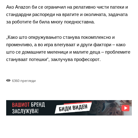
Ако Anazon би се ограничил на релативно чисти патеки и
ИЗБЕРЕТЕ ПЛАН
стандардни распореди на вратите и околината, задачата
за роботите би била многу поедноставна.
Included for free:
„Како што опкружувањето станува покомплексно и
Etiam est nibh, lobortis sit
променливо, а во игра влегуваат и други фактори – како
Praesent euismod ac
што се домашните миленици и малите деца – проблемите
Ut mollis pellentesque tortor
стануваат потешки“, заклучува професорот.
Nullam eu erat condimentum
Donec quis est ac felis
Orci varius natoque dolor
636
0 прегледи
Pro
$
100
/ year
placeholder text