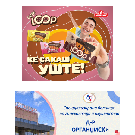
ИЗБЕРЕТЕ ПЛАН
Full member access:
Etiam est nibh, lobortis sit
Praesent euismod ac
Ut mollis pellentesque tortor
Nullam eu erat condimentum
Donec quis est ac felis
Orci varius natoque dolor
Yearly pricing
Monthly pricing