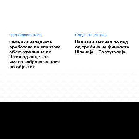
претходниот член,
Следната статија
Физички нападната
Навивач загинал по пад
вработена во спортска
од трибина на финалето
обложувалница во
Шпанија – Португалија
Штип од лице кое
имало забрана за влез
во објектот