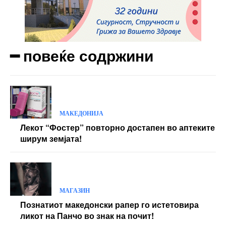
━ повеќе содржини
МАКЕДОНИЈА
Лекот “Фостер” повторно достапен во аптеките
ширум земјата!
МАГАЗИН
Познатиот македонски рапер го истетовира
ликот на Панчо во знак на почит!