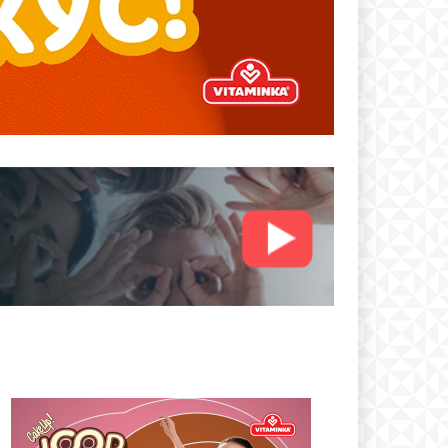
text
 ПЛАН