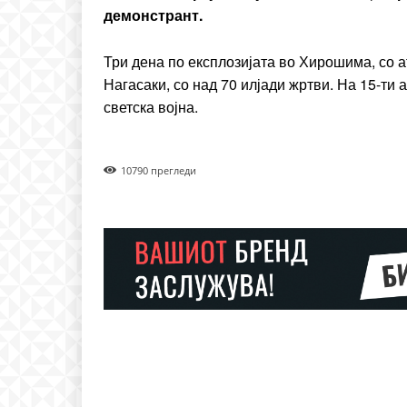
демонстрант.
Три дена по експлозијата во Хирошима, со 
Нагасаки, со над 70 илјади жртви. На 15-ти 
светска војна.
1079
0 прегледи