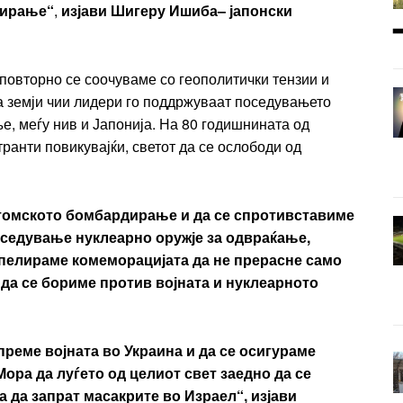
дирање“
,
изјави Ш
игеру
Ишиба
– јапонски
с повторно се соочуваме со геополитички тензии и
на земји чии лидери го поддржуваат поседувањето
е, меѓу нив и Јапонија. На 80 годишнината од
ранти повикувајќи, светот да се ослободи од
атомското бомбардирање и да се спротивставиме
поседување нуклеарно оружје за одвраќање,
Апелираме комеморацијата да не прерасне само
у да се бориме
против
војната
и нуклеарното
апреме војната во
Украина
и да се осигураме
Мора да луѓето од целиот свет заедно да се
ора да запрат масакрите во
Израел
“, изјави