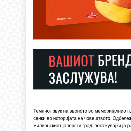
Free
бесплатн
ИЗБЕРЕТЕ 
Темниот звук на ѕвоното во меморијалниот 
Included for free:
сенки во историјата на човештвото. Одбележ
милионскиот јапонски град, покажувајќи ја р
Etiam est nibh, lobortis si