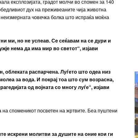
нала експлозијата, градот молчи во спомен за 140
Ut mollis pellentesque tortor
победливиот дух на преживеаните чија животна
rtor
Nullam eu erat condimentum
и неизмерната човечка болка што испраќа моќна
entum
Donec quis est ac felis
Orci varius natoque dolor
r
ни ми, но не успеав. Се сеќавам на се дури и
Yearly pricing
Monthly pri
ужје нема да има мир во светот“, изјави
н, облеката распарчена. Луѓето што одеа низ
молеа за вода. И покрај тоа што сум возрасна,
рагедијата од војната со многу луѓе“, изјави
на споменикот посветен на жртвите. Беа пуштени
ите искрени молитви за душите на оние кои ги