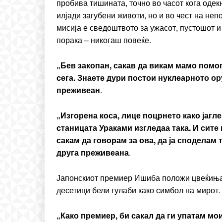
пробива тишината, точно во часот кога одек
Praesent euismod ac
илјади загубени животи, но и во чест на не
Ut mollis pellentesque to
мисија е сведоштвото за ужасот, пустошот 
Nullam eu erat condim
порака – никогаш повеќе.
Donec quis est ac felis
Orci varius natoque dolo
„Бев закопан, сакав да викам мамо помог
сега. Знаете дури постои нуклеарното ор
преживеан
.
„Изгорена коса, лице поцрнето како јагле
станицата У
раками
изгледаа така. И сите 
сакам да говорам за ова, да ја споделам т
друга преживеана
.
Јапонскиот премиер Ишиба положи цвеќиња 
десетици бели гулаби како симбол на мирот.
„Како премиер, би сакал да ги упатам мо