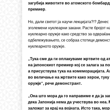
загубија животите во атомското бомбар
премиер
.
Но, дали светот ја научи лекцијата?!? Дене
зголемени нуклеарни закани. Расте бројот 
нуклеарно оружје како средство за одвраќањ
одбележувањето, се собраа стотици демонст
нуклеарното оружје.
„Тука сме да ги оплакуваме жртвите од 
на
јапонскиот
премиер кој се залага за 
а
присуствува
тука на
комеморацијата
. 
во
величање
на жртвите како херои, тук
оружје“, рече демонстрант.
„Она што мора да го направиме е да ја з
дека
Јапонија
нема да учествува во неа. 
заложат за крај на војната. Исто така, м