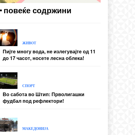
━ повеќе содржини
ЖИВОТ
Пијте многу вода, не излегувајте од 11
до 17 часот, носете лесна облека!
СПОРТ
Во сабота во Штип: Прволигашки
фудбал под рефлектори!
МАКЕДОНИЈА