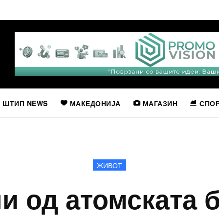
ШТИП NEWS
МАКЕДОНИЈА
МАГАЗИН
СПО
ЖИВОТ
ни од атомската б