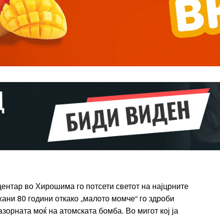
Pro
$
100
/ year
placeholder 
о
/ forever
ИЗБЕРЕТЕ
ПЛАН
Full member access:
центар во Хирошима го потсети светот на најцрните
ани 80 години откако „малото момче“ го здроби
Etiam est nibh, lobortis sit
азорната моќ на атомската бомба. Во мигот кој ја
t
Praesent euismod ac