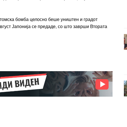
атомска бомба целосно беше уништен и градот
август Јапонија се предаде, со што заврши Втората