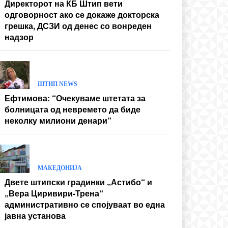
Директорот на КБ Штип вети
одговорност ако се докаже докторска
грешка, ДСЗИ од денес со вонреден
надзор
ШТИП NEWS
Ефтимова: “Очекуваме штетата за
болницата од невремето да биде
неколку милиони денари”
МАКЕДОНИЈА
Двете штипски градинки „Астибо“ и
„Вера Циривири-Трена“
административно се спојуваат во една
јавна установа