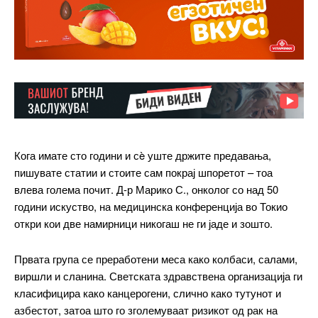
Кога имате сто години и сè уште држите предавања,
пишувате статии и стоите сам покрај шпоретот – тоа
влева голема почит. Д-р Марико С., онколог со над 50
години искуство, на медицинска конференција во Токио
откри кои две намирници никогаш не ги јаде и зошто.
Првата група се преработени меса како колбаси, салами,
виршли и сланина. Светската здравствена организација ги
класифицира како канцерогени, слично како тутунот и
азбестот, затоа што го зголемуваат ризикот од рак на