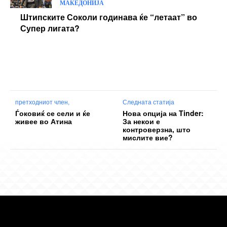
МАКЕДОНИЈА
Штипските Соколи годинава ќе “летаат” во
Супер лигата?
претходниот член,
Следната статија
Ѓоковиќ се сели и ќе
Нова опција на Tinder:
живее во Атина
За некои е
контроверзна, што
мислите вие?