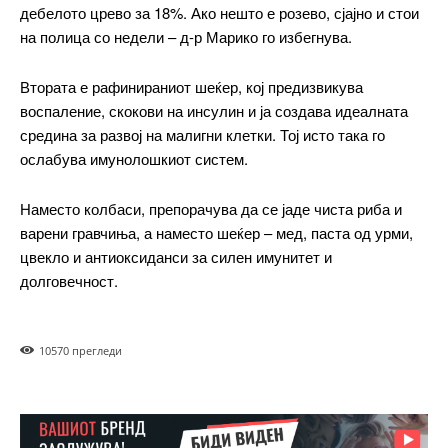
дебелото црево за 18%. Ако нешто е розево, сјајно и стои
━ pricing plans
на полица со недели – д-р Марико го избегнува.
Втората е рафинираниот шеќер, кој предизвикува
воспаление, скокови на инсулин и ја создава идеалната
средина за развој на малигни клетки. Тој исто така го
Free
ослабува имунолошкиот систем.
бесплатно
Наместо колбаси, препорачува да се јаде чиста риба и
/ forever
варени гравчиња, а наместо шеќер – мед, паста од урми,
цвекло и антиоксиданси за силен имунитет и
долговечност.
ИЗБЕРЕТЕ ПЛАН
Included for free:
1057
0 прегледи
Etiam est nibh, lobortis sit
Praesent euismod ac
Ut mollis pellentesque tortor