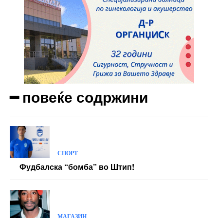
Nullam eu erat condimentum
Donec quis est ac felis
Orci varius natoque dolor
Yearly pricing
Monthly pricing
━ повеќе содржини
СПОРТ
Фудбалска “бомба” во Штип!
МАГАЗИН