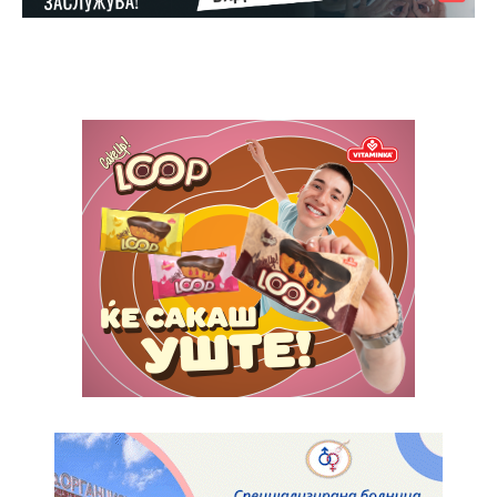
Nullam eu erat condimentum
Donec quis est ac felis
Orci varius natoque dolor
Pro
$
100
/ year
placeholder text
ИЗБЕРЕТЕ ПЛАН
Full member access:
Etiam est nibh, lobortis sit
Praesent euismod ac
Ut mollis pellentesque tortor