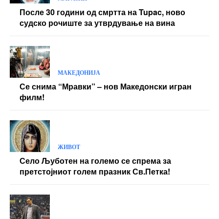
После 30 години од смртта на Tupac, ново
судско рочиште за утврдување на вина
МАКЕДОНИЈА
Се снима “Мравки” – нов Македонски игран
филм!
ЖИВОТ
Село Љуботен на големо се спрема за
претстојниот голем празник Св.Петка!