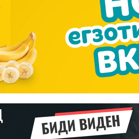
━ pricing plans
Pro
$
100
/ year
placeholder 
о
/ forever
ИЗБЕРЕТЕ
ПЛАН
Full member access:
Etiam est nibh, lobortis sit