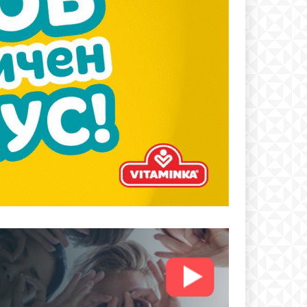
text
 ПЛАН