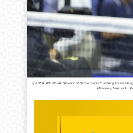
epa12347406 Novak Djokovic of Serbia reacts to winning his match agai
Meadows, New York, US