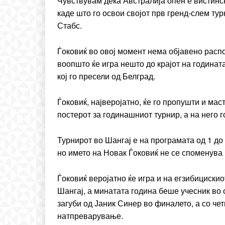
Чувствувам дека Австралија опен е вистинск
каде што го освои својот прв гренд-слем тур
Стабс.
Ѓоковиќ во овој момент нема објавено расп
воопшто ќе игра нешто до крајот на годината
кој го пресели од Белград.
Ѓоковиќ, најверојатно, ќе го пропушти и мас
постерот за годинашниот турнир, а на него г
Турнирот во Шангај е на програмата од 1 до
но името на Новак Ѓоковиќ не се споменува 
Ѓоковиќ веројатно ќе игра и на егзибицискио
Шангај, а минатата година беше учесник во
загуби од Јаник Синер во финалето, а со че
натпреварување.