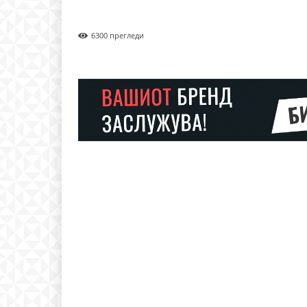
630
0 прегледи