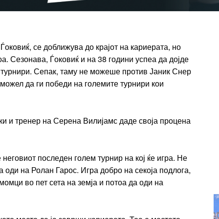
t
Praesent euismod ac
Ut mollis pellentesque tortor
rtor
Nullam eu erat condimentum
оковиќ, се доближува до крајот на кариерата, но
entum
Donec quis est ac felis
тоа. Сезонава, Ѓоковиќ и на 38 години успеа да дојде
Orci varius natoque dolor
 турнири. Сепак, таму не можеше против Јаник Снер
r
 можел да ги победи на големите турнири кои
Yearly pricing
Monthly pri
ки и тренер на Серена Вилијамс даде своја процена
 неговиот последен голем турнир на кој ќе игра. Не
а оди на Ролан Гарос. Игра добро на секоја подлога,
момци во пет сета на земја и потоа да оди на