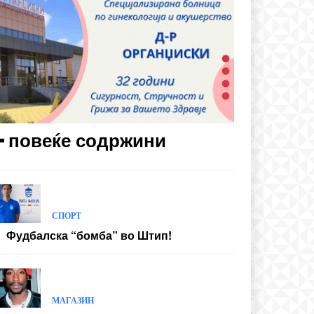
━ повеќе содржини
СПОРТ
Фудбалска “бомба” во Штип!
МАГАЗИН