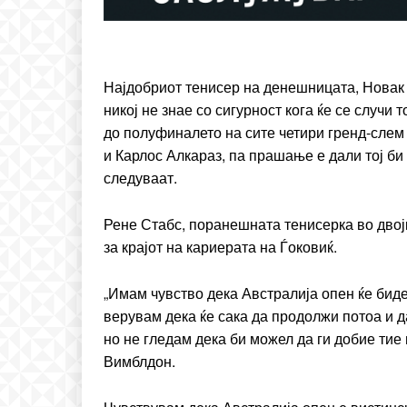
Etiam est nibh, lobortis si
Praesent euismod ac
Ut mollis pellentesque to
Најдобриот тенисер на денешницата, Новак Ѓ
Nullam eu erat condim
никој не знае со сигурност кога ќе се случи 
Donec quis est ac felis
до полуфиналето на сите четири гренд-слем
Orci varius natoque dolo
и Карлос Алкараз, па прашање е дали тој би
следуваат.
Рене Стабс, поранешната тенисерка во двој
за крајот на кариерата на Ѓоковиќ.
„Имам чувство дека Австралија опен ќе биде
верувам дека ќе сака да продолжи потоа и д
но не гледам дека би можел да ги добие тие 
Вимблдон.