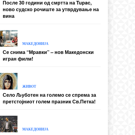
После 30 години од смртта на Tupac,
ново судско рочиште за утврдување на
вина
МАКЕДОНИЈА
Се снима “Мравки” – нов Македонски
игран филм!
ЖИВОТ
Село Љуботен на големо се спрема за
претстојниот голем празник Св.Петка!
МАКЕДОНИЈА