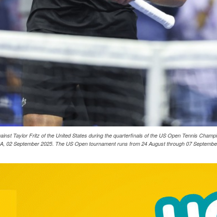
nst Taylor Fritz of the United States during the quarterfinals of the US Open Tennis Champio
A, 02 September 2025. The US Open tournament runs from 24 August through 07 Septem