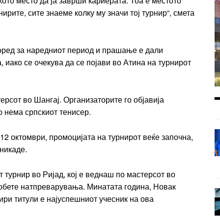
ото место да ја заврши кариерата. Тоа е местото
нирите, сите знаеме колку му значи тој турнир“, смета
оред за наредниот период и прашање е дали
, иако се очекува да се појави во Атина на турнирот
терсот во Шангај. Организаторите го објавија
о нема српскиот тенисер.
 12 октомври, промоцијата на турнирот веќе започна,
никаде.
т турнир во Ријад, кој е веднаш по мастерсот во
 обете натпреварувања. Минатата година, Новак
тири титули е најуспешниот учесник на ова