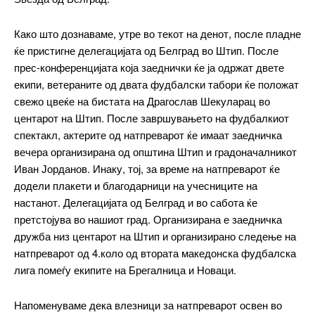
Како што дознаваме, утре во текот на денот, после пладне
ќе пристигне делегацијата од Белград во Штип. После
прес-конференцијата која заеднички ќе ја одржат двете
екипи, ветераните од двата фудбалски табори ќе положат
свежо цвеќе на бистата на Драгослав Шекуларац во
центарот на Штип. После завршувањето на фудбалкиот
━ pricing plans
спектакл, актерите од натпреварот ќе имаат заедничка
вечера организирана од општина Штип и градоначалникот
Иван Јорданов. Инаку, тој, за време на натпреварот ќе
додели плакети и благодарници на учесниците на
настанот. Делегацијата од Белград и во сабота ќе
Free
претстојува во нашиот град. Организирана е заедничка
дружба низ центарот на Штип и организирано следење на
бесплатно
/ forever
натпреварот од 4.коло од втората македонска фудбалска
лига помеѓу екипите на Брегалница и Новаци.
ИЗБЕРЕТЕ ПЛАН
Напоменуваме дека влезници за натпреварот освен во