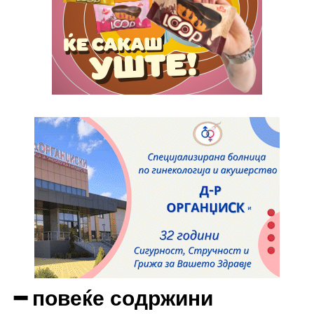
Full member access:
Etiam est nibh, lobortis sit
Praesent euismod ac
Ut mollis pellentesque tortor
Nullam eu erat condimentum
Donec quis est ac felis
Orci varius natoque dolor
Yearly pricing
Monthly pricing
━ повеќе содржини