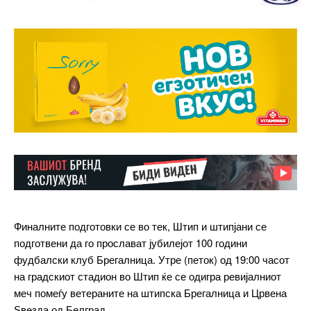
Финалните подготовки се во тек, Штип и штипјани се
подготвени да го прослават јубилејот 100 години
фудбалски клуб Брегалница. Утре (петок) од 19:00 часот
на градскиот стадион во Штип ќе се одигра ревијалниот
меч помеѓу ветераните на штипска Брегалница и Црвена
Ѕвезда од Белград.