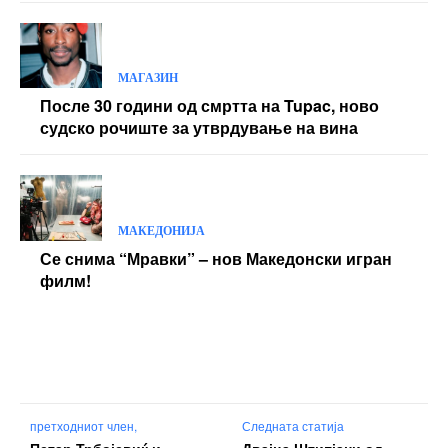
МАГАЗИН
После 30 години од смртта на Tupac, ново
судско рочиште за утврдување на вина
МАКЕДОНИЈА
Се снима “Мравки” – нов Македонски игран
филм!
претходниот член,
Следната статија
Петар Трбојевиќ и
Двајца Штипјани од