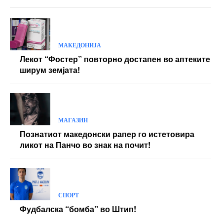
МАКЕДОНИЈА
Лекот “Фостер” повторно достапен во аптеките
ширум земјата!
МАГАЗИН
Познатиот македонски рапер го истетовира
ликот на Панчо во знак на почит!
СПОРТ
Фудбалска “бомба” во Штип!