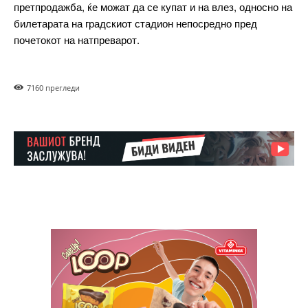
претпродажба, ќе можат да се купат и на влез, односно на
билетарата на градскиот стадион непосредно пред
Included for free:
почетокот на натпреварот.
Etiam est nibh, lobortis sit
Praesent euismod ac
Ut mollis pellentesque tortor
716
0 прегледи
Nullam eu erat condimentum
Donec quis est ac felis
Orci varius natoque dolor
Pro
$
100
/ year
placeholder text
ИЗБЕРЕТЕ ПЛАН