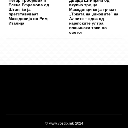
Елена Ефремова од
вкупно тројца
Штип, ќе ја
Македонци ќе ја трчаат
претставуваат
„Трката на џиновите“ на
Македонија во Рим,
Алпите – една од
Италија
најепските ултра
планински трки во
светот
© www.vostip.mk 2024