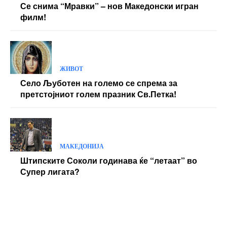
Се снима “Мравки” – нов Македонски игран
филм!
ЖИВОТ
Село Љуботен на големо се спрема за
претстојниот голем празник Св.Петка!
МАКЕДОНИЈА
Штипските Соколи годинава ќе “летаат” во
Супер лигата?