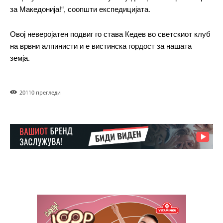
за Македонија!“, соопшти експедицијата.
Овој неверојатен подвиг го става Кедев во светскиот клуб
Free
на врвни алпинисти и е вистинска гордост за нашата
земја.
бесплатно
/ forever
2011
0 прегледи
ИЗБЕРЕТЕ ПЛАН
Included for free:
Etiam est nibh, lobortis sit
Praesent euismod ac
Ut mollis pellentesque tortor
Nullam eu erat condimentum
Donec quis est ac felis
Orci varius natoque dolor