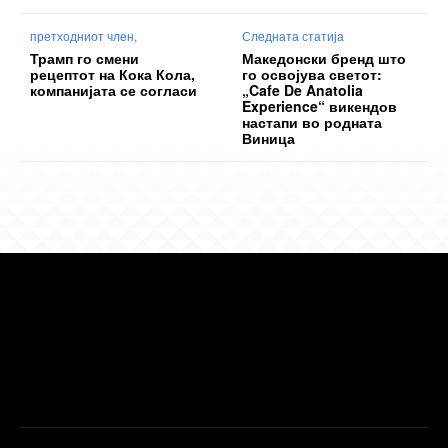
претходниот член,
Следната статија
Трамп го смени
Македонски бренд што
рецептот на Кока Кола,
го освојува светот:
компанијата се согласи
„Cafe De Anatolia
Experience“ викендов
настапи во родната
Виница