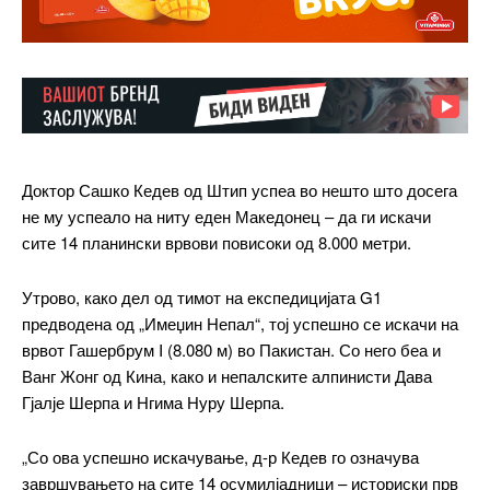
Доктор Сашко Кедев од Штип успеа во нешто што досега
не му успеало на ниту еден Македонец – да ги искачи
сите 14 планински врвови повисоки од 8.000 метри.
Утрово, како дел од тимот на експедицијата G1
предводена од „Имеџин Непал“, тој успешно се искачи на
врвот Гашербрум I (8.080 м) во Пакистан. Со него беа и
Ванг Жонг од Кина, како и непалските алпинисти Дава
Гјалје Шерпа и Нгима Нуру Шерпа.
━ pricing plans
„Со ова успешно искачување, д-р Кедев го означува
завршувањето на сите 14 осумилјадници – историски прв