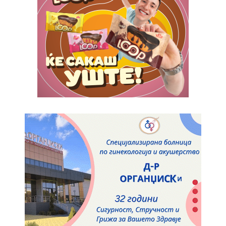
Pro
$
100
/ year
placeholder text
ИЗБЕРЕТЕ ПЛАН
Full member access:
Etiam est nibh, lobortis sit
Praesent euismod ac
Ut mollis pellentesque tortor
Nullam eu erat condimentum
Donec quis est ac felis
Orci varius natoque dolor