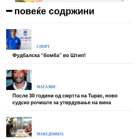
━ повеќе содржини
Yearly pricing
Monthly pricing
СПОРТ
Фудбалска “бомба” во Штип!
МАГАЗИН
После 30 години од смртта на Tupac, ново
судско рочиште за утврдување на вина
МАКЕДОНИЈА