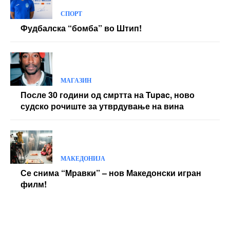
СПОРТ
Фудбалска “бомба” во Штип!
МАГАЗИН
После 30 години од смртта на Tupac, ново
судско рочиште за утврдување на вина
МАКЕДОНИЈА
Се снима “Мравки” – нов Македонски игран
филм!