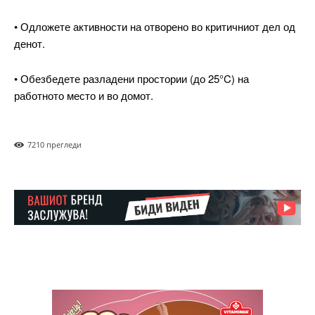
Full member access:
• Одложете активности на отворено во критичниот дел од
денот.
Etiam est nibh, lobortis sit
Praesent euismod ac
• Обезбедете разладени простории (до 25°C) на
Ut mollis pellentesque tortor
работното место и во домот.
Nullam eu erat condimentum
Donec quis est ac felis
Orci varius natoque dolor
721
0 прегледи
Yearly pricing
Monthly pricing