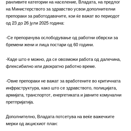
ранливите категории на население, Владата, на предлог
на Министерството за здравство усвои дополнителни
препораки за работодавачите, кои ќе важат во периодот
од 23 до 26 јули 2025 година:
-Се препорачува ослободување од работни обврски за
бремени жени и лица постари од 60 години.
-Каде што е можно, да се овозможи работа од далечина,
флексибилно или двократно работно време.
-Овие препораки не важат за вработените во критичната
инфраструктура, како што се здравството, полицијата,
армијата, транспортот, енергетиката и јавните комунални
претпријатија.
Дополнително, Владата потсетува на веќе важечките
мерки од акцискиот план: