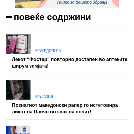
━ повеќе содржини
МАКЕДОНИЈА
Лекот “Фостер” повторно достапен во аптеките
ширум земјата!
МАГАЗИН
Познатиот македонски рапер го истетовира
ликот на Панчо во знак на почит!