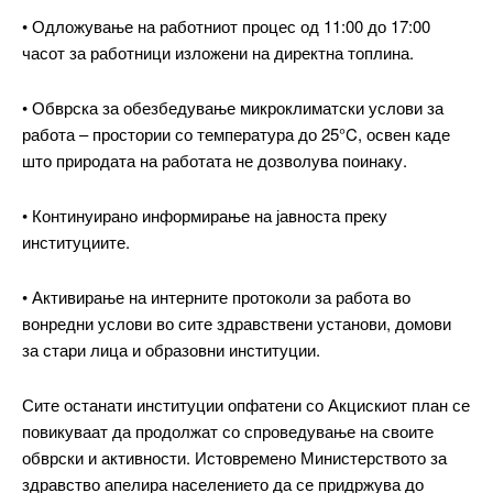
• Одложување на работниот процес од 11:00 до 17:00
часот за работници изложени на директна топлина.
• Обврска за обезбедување микроклиматски услови за
работа – простории со температура до 25°C, освен каде
што природата на работата не дозволува поинаку.
━ pricing plans
• Континуирано информирање на јавноста преку
институциите.
• Активирање на интерните протоколи за работа во
Free
вонредни услови во сите здравствени установи, домови
за стари лица и образовни институции.
бесплатно
/ forever
Сите останати институции опфатени со Акцискиот план се
повикуваат да продолжат со спроведување на своите
обврски и активности. Истовремено Министерството за
ИЗБЕРЕТЕ ПЛАН
здравство апелира населението да се придржува до