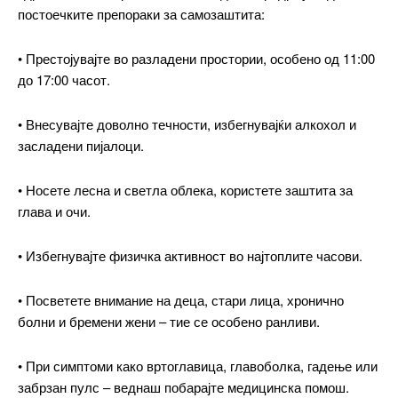
постоечките препораки за самозаштита:
Included for free:
Etiam est nibh, lobortis sit
• Престојувајте во разладени простории, особено од 11:00
до 17:00 часот.
Praesent euismod ac
Ut mollis pellentesque tortor
• Внесувајте доволно течности, избегнувајќи алкохол и
Nullam eu erat condimentum
Donec quis est ac felis
засладени пијалоци.
Orci varius natoque dolor
• Носете лесна и светла облека, користете заштита за
глава и очи.
Pro
• Избегнувајте физичка активност во најтоплите часови.
• Посветете внимание на деца, стари лица, хронично
$
100
/ year
placeholder text
болни и бремени жени – тие се особено ранливи.
• При симптоми како вртоглавица, главоболка, гадење или
ИЗБЕРЕТЕ ПЛАН
забрзан пулс – веднаш побарајте медицинска помош.