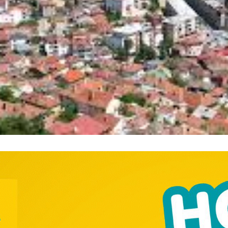
━ pricing plans