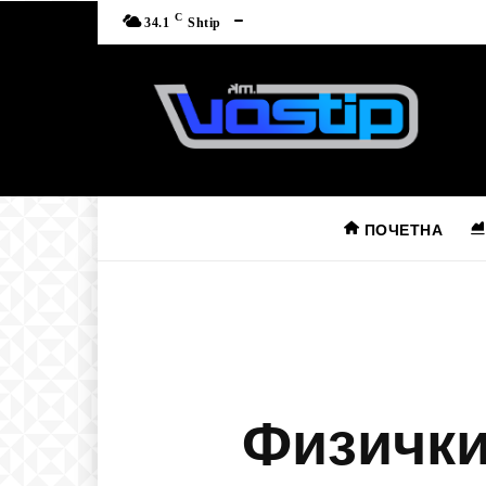
C
34.1
Shtip
ПОЧЕТНА
Физички