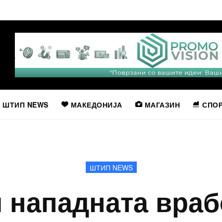
ШТИП NEWS
МАКЕДОНИЈА
МАГАЗИН
СПО
ШТИП NEWS
 нападната враб