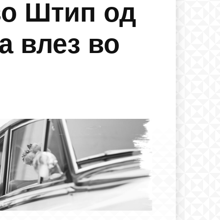
во Штип од
а влез во