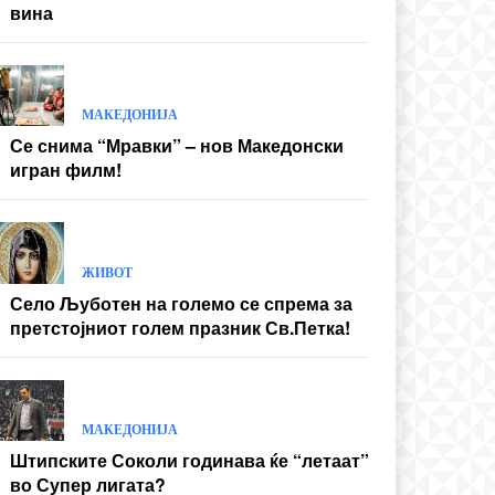
вина
МАКЕДОНИЈА
Се снима “Мравки” – нов Македонски
игран филм!
ЖИВОТ
Село Љуботен на големо се спрема за
претстојниот голем празник Св.Петка!
МАКЕДОНИЈА
Штипските Соколи годинава ќе “летаат”
во Супер лигата?