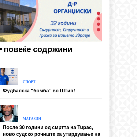
━ повеќе содржини
СПОРТ
Фудбалска “бомба” во Штип!
МАГАЗИН
После 30 години од смртта на Tupac,
ново судско рочиште за утврдување на