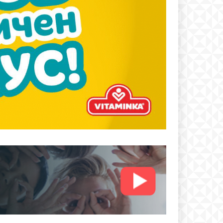
text
 ПЛАН