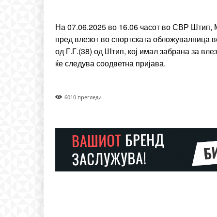
Praesent euismod ac
Ut mollis pellentesque to
На 07.06.2025 во 16.06 часот во СВР Штип, М
Nullam eu erat condim
пред влезот во спортската обложувалница в
Donec quis est ac felis
од Г.Г.(38) од Штип, кој имал забрана за вл
Orci varius natoque dolo
ќе следува соодветна пријава.
601
0 прегледи