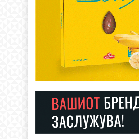
Free
бесплатн
ИЗБЕРЕТЕ 
Included for free:
Etiam est nibh, lobortis si