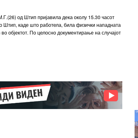
Ut mollis pellentesque tortor
rtor
Nullam eu erat condimentum
.Г.(26) од Штип пријавила дека околу 15.30 часот
entum
Donec quis est ac felis
о Штип, каде што работела, била физички нападната
Orci varius natoque dolor
ез во објектот. По целосно документирање на случајот
r
Yearly pricing
Monthly pri