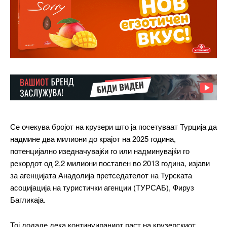
Се очекува бројот на крузери што ја посетуваат Турција да
надмине два милиони до крајот на 2025 година,
потенцијално изедначувајќи го или надминувајќи го
рекордот од 2,2 милиони поставен во 2013 година, изјави
за агенцијата Анадолија претседателот на Турската
асоцијација на туристички агенции (ТУРСАБ), Фируз
Багликаја.
Тој додаде дека континуираниот раст на крузерскиот