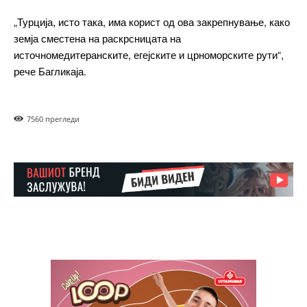
„Турција, исто така, има корист од ова закрепнување, како
Free
земја сместена на раскрсницата на
источномедитеранските, егејските и црноморските рути“,
бесплатно
/ forever
рече Багликаја.
ИЗБЕРЕТЕ ПЛАН
756
0 прегледи
Included for free:
Etiam est nibh, lobortis sit
Praesent euismod ac
Ut mollis pellentesque tortor
Nullam eu erat condimentum
Donec quis est ac felis
Orci varius natoque dolor