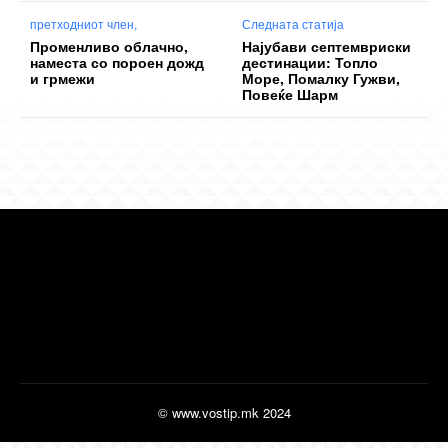
претходниот член,
Следната статија
Променливо облачно,
Најубави септемвриски
наместа со пороен дожд
дестинации: Топло
и грмежи
Море, Помалку Гужви,
Повеќе Шарм
© www.vostip.mk 2024