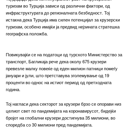
туризам во Турција зависи од различни фактори, од
инфраструктурата до регионалната безбедност. Тој
истакна дека Турција има силен потенцијал за крузерски
туризам, особено имајќи ја предвид нејзината стратешка
географска положба.
Повикувајќи се на податоци од турското Министерство за
транспорт, Багликаја рече дека околу 675 крузери
превезле малку повеќе од еден милион патници помеѓу
јануари и јули, што претставува зголемување од 19
проценти во однос на истиот период од претходната
година.
Тој нагласи дека секторот за крузери брзо се опорави низ
━ pricing plans
целиот свет по пандемијата на коронавирусот, бидејќи
бројот на глобални крузери достигнува 35 милиони, во
споредба со 30 милиони пред пандемијата.