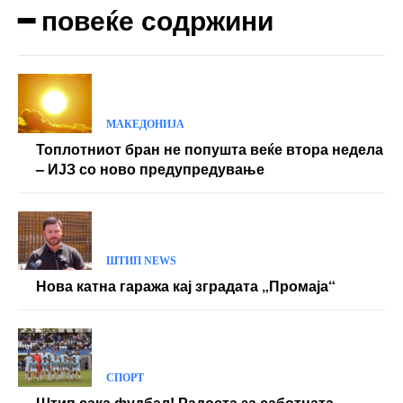
━ повеќе содржини
МАКЕДОНИЈА
Топлотниот бран не попушта веќе втора недела
– ИЈЗ со ново предупредување
ШТИП NEWS
Нова катна гаража кај зградата „Промаја“
СПОРТ
Штип сака фудбал! Радоста за саботната