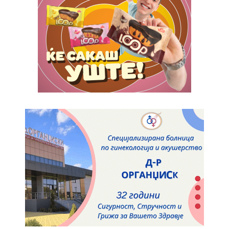
Pro
$
100
/ year
placeholder text
ИЗБЕРЕТЕ ПЛАН
Full member access:
Etiam est nibh, lobortis sit
Praesent euismod ac
Ut mollis pellentesque tortor
Nullam eu erat condimentum
Donec quis est ac felis
Orci varius natoque dolor
Yearly pricing
Monthly pricing