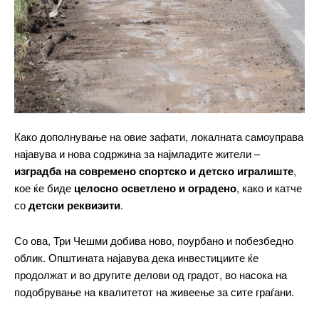
Free
бесплатно
/ forever
ИЗБЕРЕТЕ ПЛАН
Како дополнување на овие зафати, локалната самоуправа
најавува и нова содржина за најмладите жители –
Included for free:
изградба на современо спортско и детско игралиште
,
кое ќе биде
целосно осветлено и оградено
, како и катче
Etiam est nibh, lobortis sit
со
детски реквизити
.
Praesent euismod ac
Ut mollis pellentesque tortor
Со ова, Три Чешми добива ново, поурбано и побезбедно
Nullam eu erat condimentum
облик. Општината најавува дека инвестициите ќе
Donec quis est ac felis
продолжат и во другите делови од градот, во насока на
Orci varius natoque dolor
подобрување на квалитетот на живеење за сите граѓани.