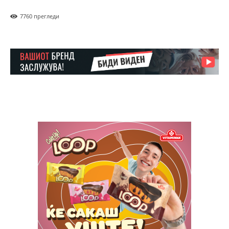
776
0 прегледи
Pro
$
100
/ year
placeholder text
ИЗБЕРЕТЕ ПЛАН
Full member access:
Etiam est nibh, lobortis sit
Praesent euismod ac
Ut mollis pellentesque tortor
Nullam eu erat condimentum
Donec quis est ac felis
Orci varius natoque dolor
Yearly pricing
Monthly pricing