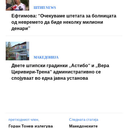
ШТИП NEWS
Ефтимова: “Очекуваме штетата за болницата
од невремето да биде неколку милиони
денари”
МАКЕДОНИЈА
Двете штипски градинки „Астибо“ и „Вера
Циривири-Трена“ административно се
спојуваат во една јавна установа
претходниот член,
Следната статија
Горан Тонев излегува
Македонските