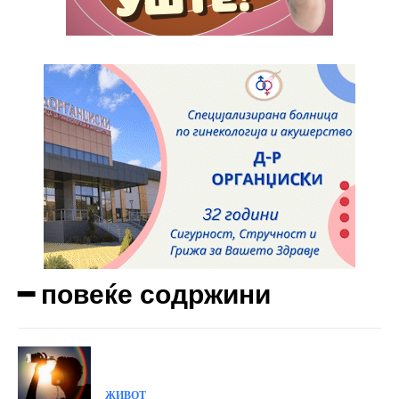
━ повеќе содржини
ЖИВОТ