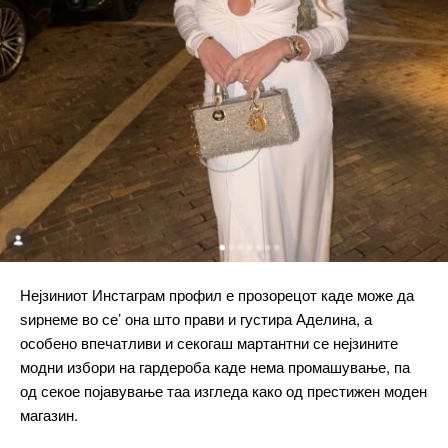
Etiam est nibh, lobortis sit
Praesent euismod ac
Ut mollis pellentesque tortor
Nullam eu erat condimentum
Donec quis est ac felis
Orci varius natoque dolor
Pro
Нејзиниот Инстаграм профил е прозорецот каде може да
$
100
/ year
placeholder text
ѕирнеме во се’ она што прави и густира Аделина, а
особено впечатливи и секогаш мартантни се нејзините
модни избори на гардероба каде нема промашување, па
ИЗБЕРЕТЕ ПЛАН
од секое појавување таа изгледа како од престижен моден
магазин.
Full member access: