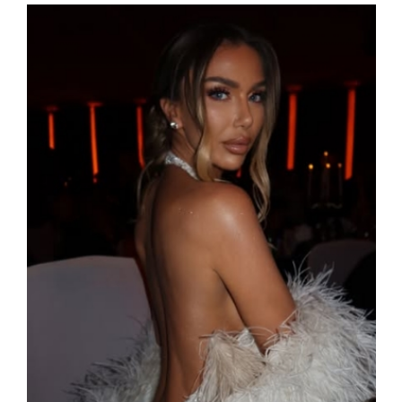
Etiam est nibh, lobortis sit
Praesent euismod ac
Ut mollis pellentesque tortor
Nullam eu erat condimentum
Donec quis est ac felis
Orci varius natoque dolor
Yearly pricing
Monthly pricing