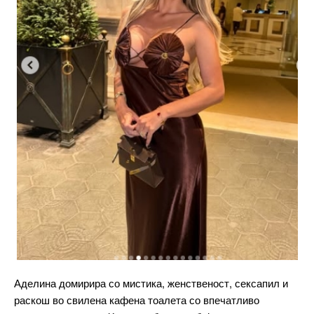
Аделина домирира со мистика, женственост, сексапил и
раскош во свилена кафена тоалета со впечатливо