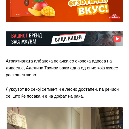
Атрактивната албанска пејачка со скопска адреса на
живеење, Аделина Тахири важи една од оние која живее
раскошен живот.
Луксузот во секој сегмент и е лесно достапен, па речиси
се’ што ќе посака и е на дофат на рака.