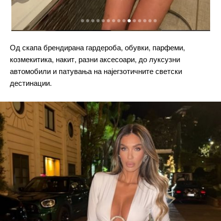
Од скапа брендирана гардероба, обувки, парфеми,
козмекитика, накит, разни аксесоари, до луксузни
━ pricing plans
автомобили и патувања на најегзотичните светски
дестинации.
Free
бесплатно
/ forever
ИЗБЕРЕТЕ ПЛАН
Included for free: