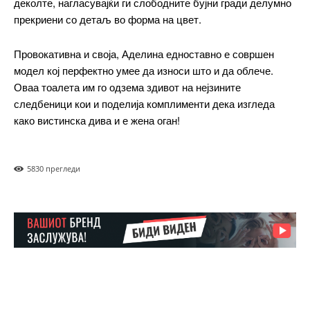
деколте, нагласувајќи ги слободните бујни гради делумно
прекриени со детаљ во форма на цвет.
Провокативна и своја, Аделина едноставно е совршен
модел кој перфектно умее да износи што и да облече.
Оваа тоалета им го одзема здивот на нејзините
следбеници кои и поделија комплименти дека изгледа
како вистинска дива и е жена оган!
583
0 прегледи