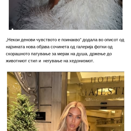
„Некои денови чувството е поинакво“ додала во описот од
најзината нова објава сочинета од галерија фотки од
скорашното патување за мерак на душа, држење до
животниот стил и негување на хедонизмот.