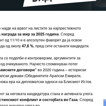
ПЛАН
Full member access:
Etiam est nibh, lobortis sit
се најде на врвот на листите за најпрестижното
t
Praesent euismod ac
награда за мир за 2025 година
. Според
Ut mollis pellentesque tortor
т од 11/10 и е апсолутен фаворит да ја освои
rtor
Nullam eu erat condimentum
еда од околу
47,6 %
, пред сите останати кандидати.
entum
Donec quis est ac felis
Orci varius natoque dolor
а со поделби и контроверзии, аргументите за
r
 од очекуваното. Најчесто споменуван потег
Yearly pricing
Monthly pri
рамските договори“
во 2020 година – историски
рапски држави (Обединетите Арапски Емирати,
а нова ера на дипломатски односи на Блискиот Исток.
нт за неговата кандидатура стана и активната улога
тинскиот конфликт и состојбата во Газа
. Според
грал значајна улога во