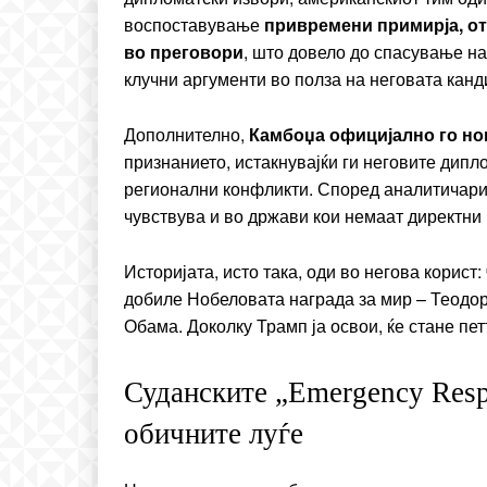
воспоставување
привремени примирја, о
во преговори
, што довело до спасување на
клучни аргументи во полза на неговата канд
Дополнително,
Камбоџа официјално го н
признанието, истакнувајќи ги неговите дипл
регионални конфликти. Според аналитичарит
чувствува и во држави кои немаат директни
Историјата, исто така, оди во негова корист:
добиле Нобеловата награда за мир – Теодор
Обама. Доколку Трамп ја освои, ќе стане пе
Суданските „Emergency Resp
обичните луѓе