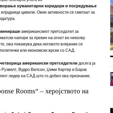
творање хуманитарни коридори и посредување
 илјадници цивили. Овие активности се сметаат за
идатура.
оминираше
американскиот претседател за
оматски напори за прекин на огнот во неколку
е, ова покажува дека неговото влијание се
 политички или економски врски со САД.
четворица американски претседатели
досега ја
 Рузвелт, Вудро Вилсон, Џими Картер и Барак
ттиот лидер на САД што го добил ова признание.
onse Rooms“ – херојството на