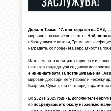
ИЗБЕРЕТЕ 
Included for free:
Доналд Трамп, 47. претседател на САД
, 
Etiam est nibh, lobortis si
мировно признание во светот –
Нобеловата 
Praesent euismod ac
обложувачките пазари, Трамп има коефициен
Ut mollis pellentesque to
наградата, со проценета веројатност за поб
Nullam eu erat condim
Donec quis est ac felis
Иако неговата политичка кариера е исполнет
Orci varius natoque dolo
неговата кандидатура се далеку посериозни
е
иницијативата за потпишување на „Ав
мировни договори меѓу Израел и неколку а
Бахреин, Судан), кои ги отворија вратите з
Во 2024 и 2025 година, дополнителен аргуме
во
посредувањето околу израелско-палес
дипломатски извори, американскиот тим оди