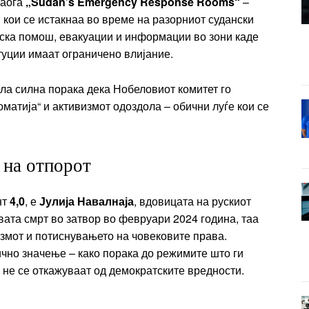
наоѓа
„Sudan’s Emergency Response Rooms“
–
кои се истакнаа во време на разорниот судански
нска помош, евакуации и информации во зони каде
туции имаат ограничено влијание.
ила силна порака дека Нобеловиот комитет го
матија“ и активизмот одоздола – обични луѓе кои се
 на отпорот
нт
4,0
, е
Јулија Навалнаја
, вдовицата на рускиот
вата смрт во затвор во февруари 2024 година, таа
змот и потиснувањето на човековите права.
чно значење – како порака до режимите што ги
 не се откажуваат од демократските вредности.