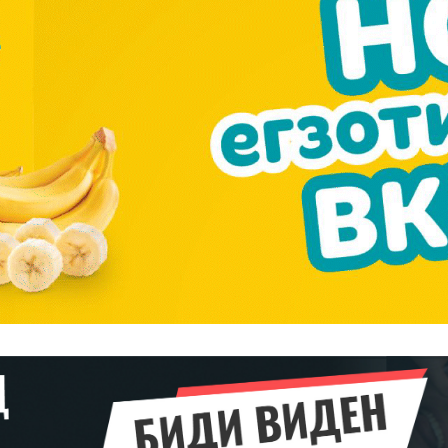
━ pricing plans
Pro
$
100
/ year
placeholder 
о
/ forever
ИЗБЕРЕТЕ