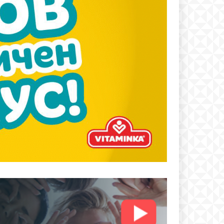
text
 ПЛАН