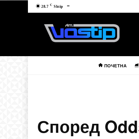
C
28.7
Shtip
ПОЧЕТНА
Според Odd