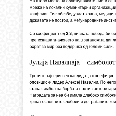
На второ место на обложувачките листи се 
мрежа на локални хуманитарни организации 
конфликт. Тие обезбедуваат храна, медици
државата не постои, а меѓународните инсти
Со коефициент од
2,3
, нивната победа би б
препознава значењето на „граѓанската дипло
борат за мир без поддршка од големи сили.
Јулија Навалнаја – симболот
Третиот најсериозен кандидат, со коефицие
опозициски лидер Алексеј Навални. По него
стана симбол на борбата против авторитари
Наградата за неа би имала длабоко симболи
кршат основните слободи и до граѓаните кои