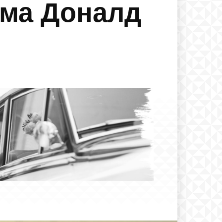
има Доналд