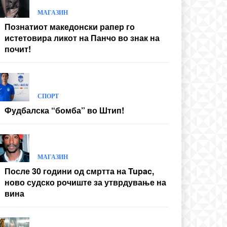
МАГАЗИН
Познатиот македонски рапер го
истетовира ликот на Панчо во знак на
почит!
СПОРТ
Фудбалска “бомба” во Штип!
МАГАЗИН
После 30 години од смртта на Tupac,
ново судско рочиште за утврдување на
вина