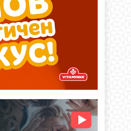
text
 ПЛАН