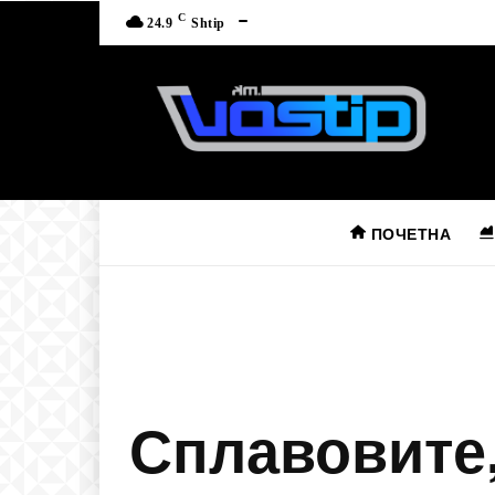
C
24.9
Shtip
ПОЧЕТНА
Сплавовите,