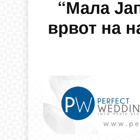
“Мала Јап
врвот на н