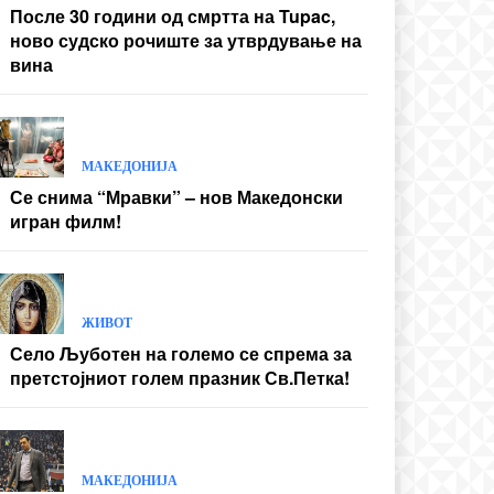
После 30 години од смртта на Tupac,
ново судско рочиште за утврдување на
вина
МАКЕДОНИЈА
Се снима “Мравки” – нов Македонски
игран филм!
ЖИВОТ
Село Љуботен на големо се спрема за
претстојниот голем празник Св.Петка!
МАКЕДОНИЈА