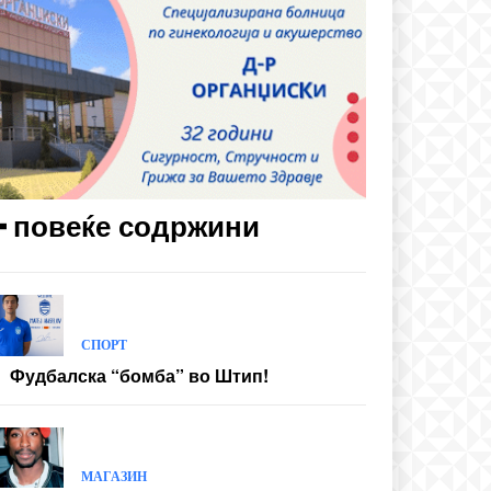
━ повеќе содржини
СПОРТ
Фудбалска “бомба” во Штип!
МАГАЗИН