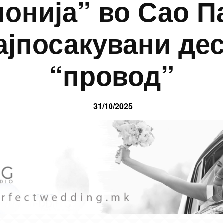
онија” во Сао П
ајпосакувани де
“провод”
31/10/2025