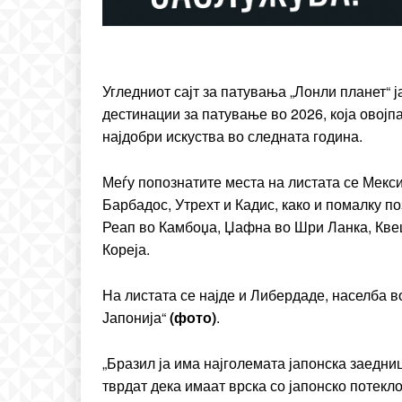
Etiam est nibh, lobortis si
Praesent euismod ac
Ut mollis pellentesque to
Угледниот сајт за патувања „Лонли планет“ 
Nullam eu erat condim
Donec quis est ac felis
дестинации за патување во 2026, која овојпа
најдобри искуства во следната година.
Orci varius natoque dolo
Меѓу попознатите места на листата се Мекси
Барбадос, Утрехт и Кадис, како и помалку 
Реап во Камбоџа, Џафна во Шри Ланка, Кве
Кореја.
На листата се најде и Либердаде, населба в
Јапонија“
(фото)
.
„Бразил ја има најголемата јапонска заедни
тврдат дека имаат врска со јапонско потек