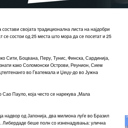
t
Praesent euismod ac
Ut mollis pellentesque tortor
rtor
Nullam eu erat condimentum
ја состави својата традиционална листа на најдобри
entum
Donec quis est ac felis
т се состои од 25 места што мора да се посетат и 25
Orci varius natoque dolor
r
Yearly pricing
Monthly pri
ко Сити, Боцвана, Перу, Тунис, Финска, Сардинија,
познати како Соломонски Острови, Реунион, Сием
цтелтенанго во Гватемала и Џеџу-до во Јужна
о Сао Пауло, која често се нарекува „Мала
ца надвор од Јапонија, два милиона луѓе во Бразил
ло. Либердаде беше полн со изненадувања: улична