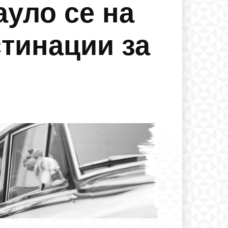
ауло се на
стинации за