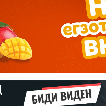
━ pricing plans
Pro
$
100
/ year
placeholder 
о
/ forever
ИЗБЕРЕТЕ
ПЛАН
Full member access:
Etiam est nibh, lobortis sit