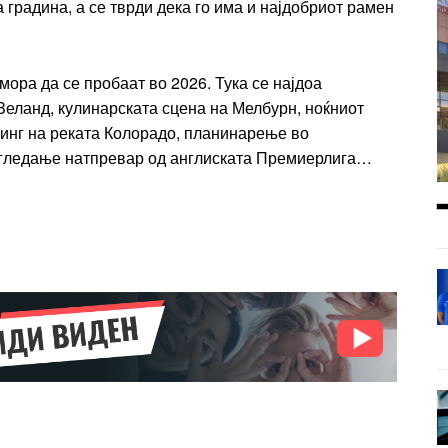
градина, а се тврди дека го има и најдобриот рамен
мора да се пробаат во 2026. Тука се најдоа
еланд, кулинарската сцена на Мелбурн, ноќниот
тинг на реката Колорадо, планинарење во
 гледање натпревар од англиската Премиерлига…