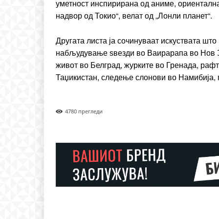
уметност инспирирана од аниме, ориентална 
надвор од Токио“, велат од „Лонли планет“.
Другата листа ја сочинуваат искуствата што 
набљудување ѕвезди во Ваирарапа во Нов З
живот во Белград, журките во Гренада, раф
Таџикистан, следење слонови во Намибија,
478
0 прегледи