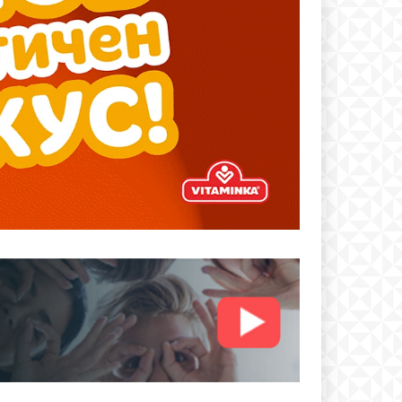
text
 ПЛАН