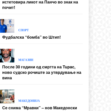
истетовира ликот на Панчо во знак на
почит!
СПОРТ
Фудбалска “бомба” во Штип!
МАГАЗИН
После 30 години од смртта на Tupac,
ново судско рочиште за утврдување на
вина
МАКЕДОНИЈА
Се снима “Мравки” – нов Македонски