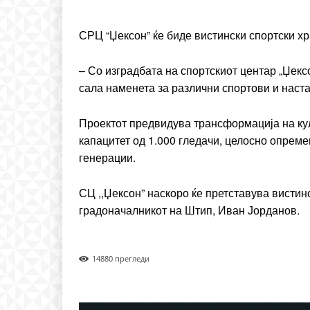
Praesent euismod ac
Ut mollis pellentesque to
СРЦ “Џексон” ќе биде вистински спортски х
Nullam eu erat condim
Donec quis est ac felis
–
Со изградбата на спортскиот центар „Џекс
Orci varius natoque dolo
сала наменета за различни спортови и наста
Проектот предвидува трансформација на кул
капацитет од 1.000 гледачи, целосно опреме
генерации.
СЦ ,,Џексон” наскоро ќе претставува вистин
градоначалникот на Штип, Иван Јорданов.
1488
0 прегледи