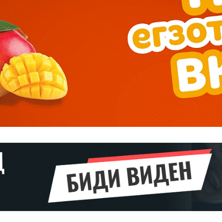
Pro
$
100
/ year
placeholder 
о
/ forever
ИЗБЕРЕТЕ
ПЛАН
Full member access:
Etiam est nibh, lobortis sit
t
Praesent euismod ac