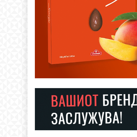
Free
бесплатн
ИЗБЕРЕТЕ 
Included for free:
Etiam est nibh, lobortis si