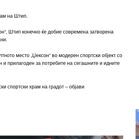
Ut mollis pellentesque tortor
rtor
Nullam eu erat condimentum
рам на Штип.
entum
Donec quis est ac felis
Orci varius natoque dolor
он“, Штип конечно ќе добие современа затворена
r
ни.
Yearly pricing
Monthly pri
тното место „Џексон“ во модерен спортски објект со
н и прилагоден за потребите на сегашните и идните
ски спортски храм на градот – објави