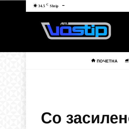
C
34.5
Shtip
ПОЧЕТНА
Со засилен