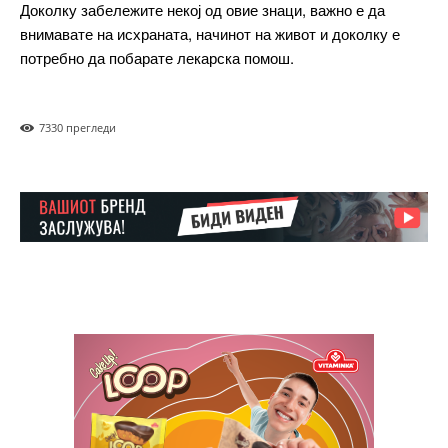
Доколку забележите некој од овие знаци, важно е да
внимавате на исхраната, начинот на живот и доколку е
Pro
потребно да побарате лекарска помош.
$
100
/ year
placeholder text
733
0 прегледи
ИЗБЕРЕТЕ ПЛАН
Full member access:
Etiam est nibh, lobortis sit
Praesent euismod ac
Ut mollis pellentesque tortor
Nullam eu erat condimentum
Donec quis est ac felis
Orci varius natoque dolor
Yearly pricing
Monthly pricing