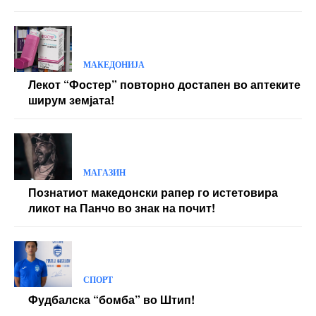
МАКЕДОНИЈА
Лекот “Фостер” повторно достапен во аптеките
ширум земјата!
МАГАЗИН
Познатиот македонски рапер го истетовира
ликот на Панчо во знак на почит!
СПОРТ
Фудбалска “бомба” во Штип!