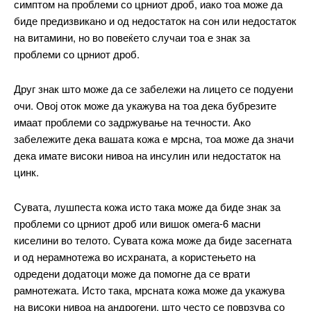
симптом на проблеми со црниот дроб, иако тоа може да
биде предизвикано и од недостаток на сон или недостаток
на витамини, но во повеќето случаи тоа е знак за
проблеми со црниот дроб.
Друг знак што може да се забележи на лицето се подуени
очи. Овој оток може да укажува на тоа дека бубрезите
имаат проблеми со задржување на течности. Ако
забележите дека вашата кожа е мрсна, тоа може да значи
дека имате високи нивоа на инсулин или недостаток на
цинк.
Сувата, лушпеста кожа исто така може да биде знак за
проблеми со црниот дроб или вишок омега-6 масни
киселини во телото. Сувата кожа може да биде засегната
и од нерамнотежа во исхраната, а користењето на
━ pricing plans
одредени додатоци може да помогне да се врати
рамнотежата. Исто така, мрсната кожа може да укажува
на високи нивоа на андрогени, што често се поврзува со