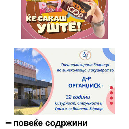
━ повеќе содржини