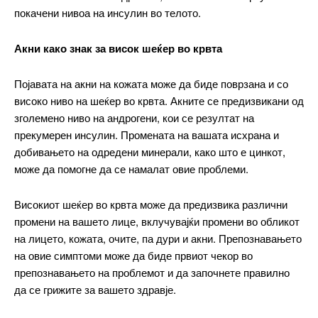
покачени нивоа на инсулин во телото.
Free
Акни како знак за висок шеќер во крвта
бесплатно
/ forever
Појавата на акни на кожата може да биде поврзана и со
високо ниво на шеќер во крвта. Акните се предизвикани од
зголемено ниво на андрогени, кои се резултат на
ИЗБЕРЕТЕ ПЛАН
прекумерен инсулин. Промената на вашата исхрана и
добивањето на одредени минерали, како што е цинкот,
може да помогне да се намалат овие проблеми.
Included for free:
Etiam est nibh, lobortis sit
Високиот шеќер во крвта може да предизвика различни
Praesent euismod ac
промени на вашето лице, вклучувајќи промени во обликот
Ut mollis pellentesque tortor
на лицето, кожата, очите, па дури и акни. Препознавањето
Nullam eu erat condimentum
на овие симптоми може да биде првиот чекор во
Donec quis est ac felis
препознавањето на проблемот и да започнете правилно
Orci varius natoque dolor
да се грижите за вашето здравје.