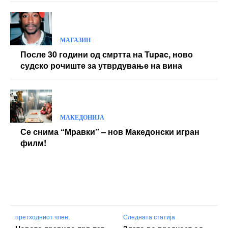
МАГАЗИН
После 30 години од смртта на Tupac, ново
судско рочиште за утврдување на вина
МАКЕДОНИЈА
Се снима “Мравки” – нов Македонски игран
филм!
претходниот член,
Следната статија