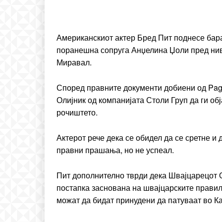
Included for free:
Etiam est nibh, lobortis si
Американскиот актер Бред Пит поднесе бара
поранешна сопруга Анџелина Џоли пред нив
Praesent euismod ac
Миравал.
Ut mollis pellentesque to
Nullam eu erat condim
Според правните документи добиени од Page 
Donec quis est ac felis
Олијник од компанијата Столи Груп да ги об
Orci varius natoque dolo
рочиштето.
Актерот рече дека се обидел да се сретне и 
правни прашања, но не успеал.
Пит дополнително тврди дека Швајцарецот О
постапка заснована на швајцарските правил
можат да бидат принудени да патуваат во К