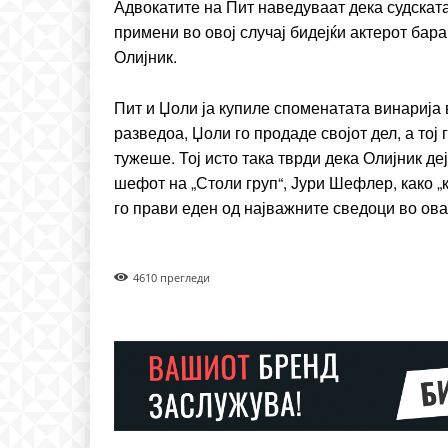
Адвокатите на Пит наведуваат дека судската
примени во овој случај бидејќи актерот бар
Олијник.
Пит и Џоли ја купиле споменатата винарија 
разведоа, Џоли го продаде својот дел, а тој 
тужеше. Тој исто така тврди дека Олијник де
шефот на „Столи груп“, Јури Шефлер, како 
го прави еден од најважните сведоци во ова
461
0 прегледи