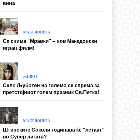
вина
МАКЕДОНИЈА
Се снима “Мравки” – нов Македонски
игран филм!
ЖИВОТ
Село Љуботен на големо се спрема за
претстојниот голем празник Св.Петка!
МАКЕДОНИЈА
Штипските Соколи годинава ќе “летаат”
во Супер лигата?