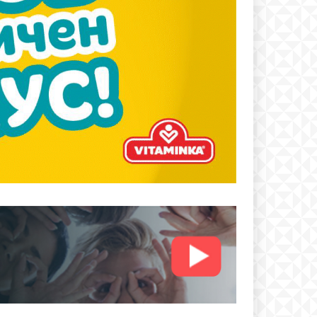
text
 ПЛАН