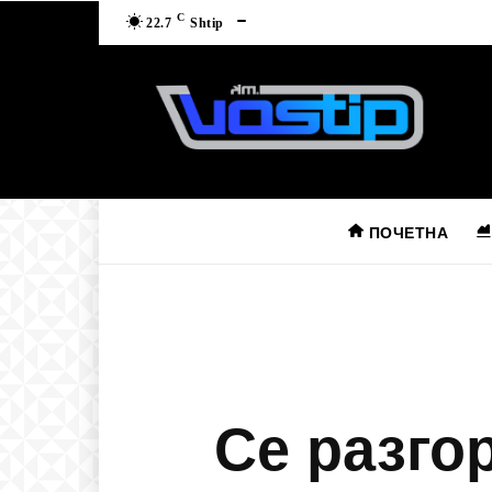
C
22.7
Shtip
ПОЧЕТНА
Се разгор