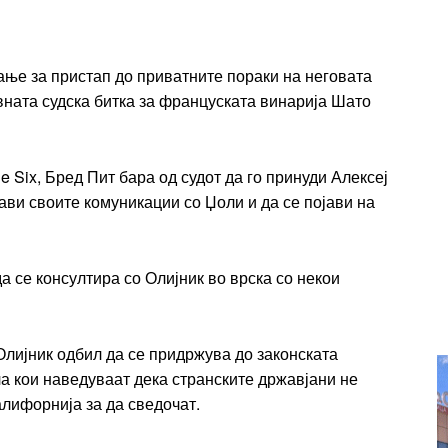
Full member access:
Etiam est nibh, lobortis sit
t
ње за пристап до приватните пораки на неговата
Praesent euismod ac
ната судска битка за француската винарија Шато
Ut mollis pellentesque tortor
rtor
Nullam eu erat condimentum
entum
Donec quis est ac felis
Six, Бред Пит бара од судот да го принуди Алексеј
Orci varius natoque dolor
јави своите комуникации со Џоли и да се појави на
r
Yearly pricing
Monthly pri
да се консултира со Олијник во врска со некои
лијник одбил да се придржува до законската
а кои наведуваат дека странските државјани не
алифорнија за да сведочат.