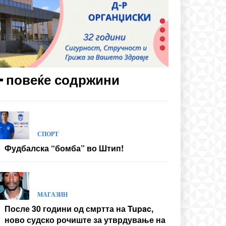
━ повеќе содржини
СПОРТ
Фудбалска “бомба” во Штип!
МАГАЗИН
После 30 години од смртта на Tupac,
ново судско рочиште за утврдување на