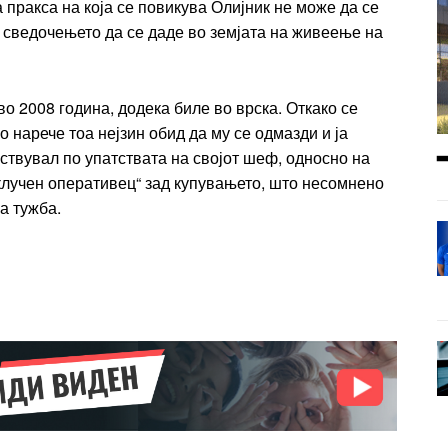
 пракса на која се повикува Олијник не може да се
а сведочењето да се даде во земјата на живеење на
во 2008 година, додека биле во врска. Откако се
го нарече тоа нејзин обид да му се одмазди и ја
јствувал по упатствата на својот шеф, односно на
„клучен оперативец“ зад купувањето, што несомнено
а тужба.