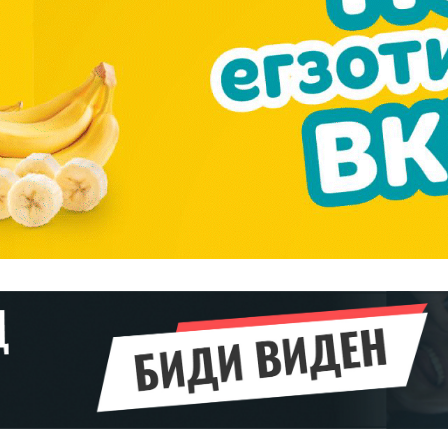
━ pricing plans
Pro
$
100
/ year
placeholder 
о
/ forever
ИЗБЕРЕТЕ
ПЛАН