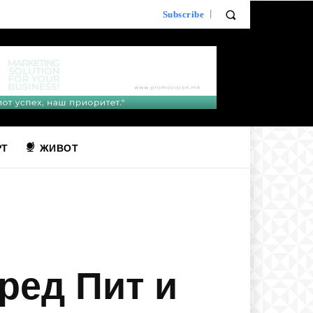
Subscribe
РТ
ЖИВОТ
Бред Пит и