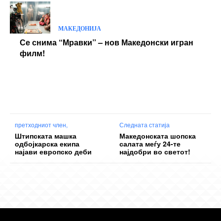
МАКЕДОНИЈА
Се снима “Мравки” – нов Македонски игран
филм!
претходниот член,
Следната статија
Штипската машка
Македонската шопска
одбојкарска екипа
салата меѓу 24-те
најави европско деби
најдобри во светот!