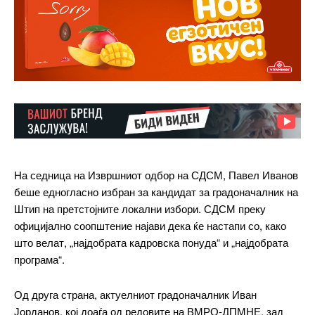
На седница на Извршниот одбор на СДСМ, Павел Иванов
беше едногласно избран за кандидат за градоначалник на
Штип на претстојните локални избори. СДСМ преку
официјално соопштение најави дека ќе настапи со, како
што велат, „најдобрата кадровска понуда“ и „најдобрата
програма“.
Од друга страна, актуелниот градоначалник Иван
Јорданов, кој доаѓа од редовите на ВМРО-ДПМНЕ, зад