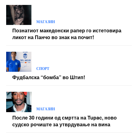
МАГАЗИН
Познатиот македонски рапер го истетовира
ликот на Панчо во знак на почит!
СПОРТ
Фудбалска “бомба” во Штип!
МАГАЗИН
После 30 години од смртта на Tupac, ново
судско рочиште за утврдување на вина