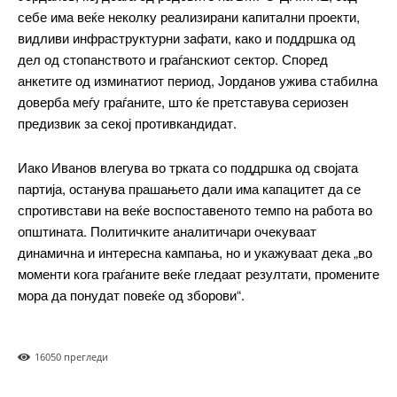
себе има веќе неколку реализирани капитални проекти,
видливи инфраструктурни зафати, како и поддршка од
━ pricing plans
дел од стопанството и граѓанскиот сектор. Според
анкетите од изминатиот период, Јорданов ужива стабилна
доверба меѓу граѓаните, што ќе претставува сериозен
предизвик за секој противкандидат.
Free
Иако Иванов влегува во трката со поддршка од својата
партија, останува прашањето дали има капацитет да се
бесплатно
/ forever
спротивстави на веќе воспоставеното темпо на работа во
општината. Политичките аналитичари очекуваат
динамична и интересна кампања, но и укажуваат дека „во
ИЗБЕРЕТЕ ПЛАН
моменти кога граѓаните веќе гледаат резултати, промените
мора да понудат повеќе од зборови“.
Included for free:
Etiam est nibh, lobortis sit
1605
0 прегледи
Praesent euismod ac
Ut mollis pellentesque tortor