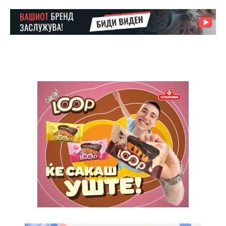
Nullam eu erat condimentum
Donec quis est ac felis
Orci varius natoque dolor
Pro
$
100
/ year
placeholder text
ИЗБЕРЕТЕ ПЛАН
Full member access:
Etiam est nibh, lobortis sit
Praesent euismod ac