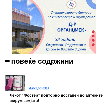
Ut mollis pellentesque tortor
Nullam eu erat condimentum
Donec quis est ac felis
Orci varius natoque dolor
Yearly pricing
Monthly pricing
━ повеќе содржини
МАКЕДОНИЈА
Лекот “Фостер” повторно достапен во аптеките
ширум земјата!