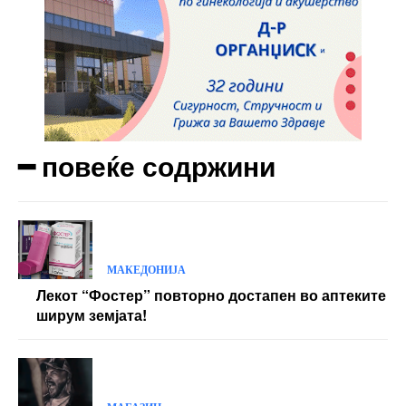
━ повеќе содржини
МАКЕДОНИЈА
Лекот “Фостер” повторно достапен во аптеките
ширум земјата!