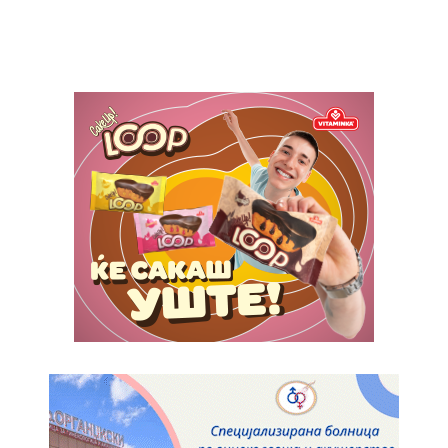
$
100
/ year
placeholder text
ИЗБЕРЕТЕ ПЛАН
Full member access:
Etiam est nibh, lobortis sit
Praesent euismod ac
Ut mollis pellentesque tortor
Nullam eu erat condimentum
Donec quis est ac felis
Orci varius natoque dolor
Yearly pricing
Monthly pricing