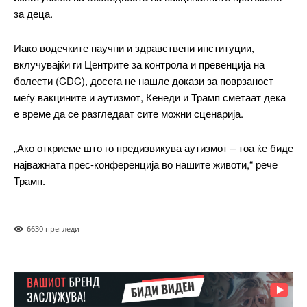
/ forever
за деца.
Иако водечките научни и здравствени институции,
ИЗБЕРЕТЕ ПЛАН
вклучувајќи ги Центрите за контрола и превенција на
болести (CDC), досега не нашле докази за поврзаност
Included for free:
меѓу вакцините и аутизмот, Кенеди и Трамп сметаат дека
е време да се разгледаат сите можни сценарија.
Etiam est nibh, lobortis sit
Praesent euismod ac
„Ако откриеме што го предизвикува аутизмот – тоа ќе биде
Ut mollis pellentesque tortor
најважната прес-конференција во нашите животи,“ рече
Nullam eu erat condimentum
Трамп.
Donec quis est ac felis
Orci varius natoque dolor
663
0 прегледи
Pro