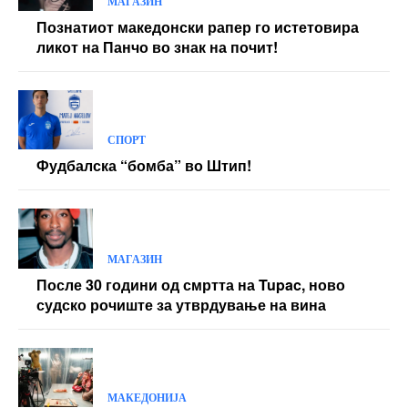
МАГАЗИН
Познатиот македонски рапер го истетовира
ликот на Панчо во знак на почит!
СПОРТ
Фудбалска “бомба” во Штип!
МАГАЗИН
После 30 години од смртта на Tupac, ново
судско рочиште за утврдување на вина
МАКЕДОНИЈА