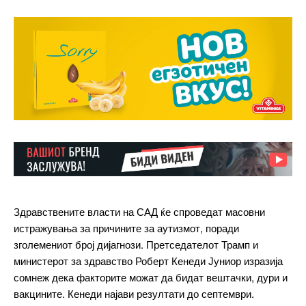
Здравствените власти на САД ќе спроведат масовни
истражувања за причините за аутизмот, поради
зголемениот број дијагнози. Претседателот Трамп и
министерот за здравство Роберт Кенеди Јуниор изразија
сомнеж дека факторите можат да бидат вештачки, дури и
вакцините. Кенеди најави резултати до септември.