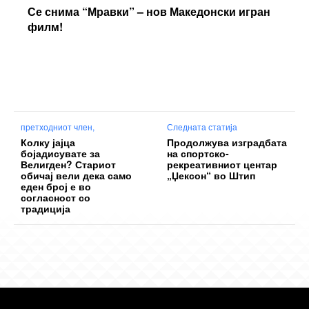
Се снима “Мравки” – нов Македонски игран
филм!
претходниот член,
Следната статија
Колку јајца
Продолжува изградбата
бојадисувате за
на спортско-
Велигден? Стариот
рекреативниот центар
обичај вели дека само
„Џексон“ во Штип
еден број е во
согласност со
традиција