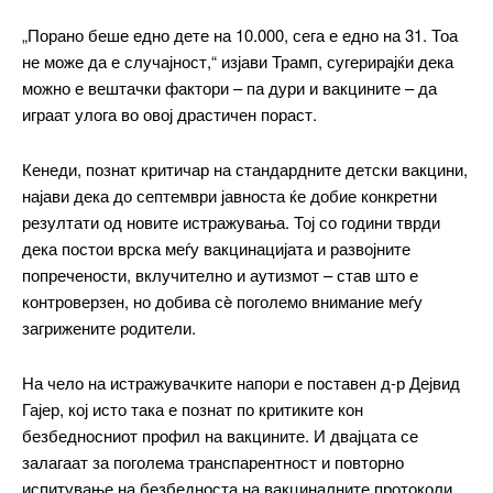
„Порано беше едно дете на 10.000, сега е едно на 31. Тоа
не може да е случајност,“ изјави Трамп, сугерирајќи дека
можно е вештачки фактори – па дури и вакцините – да
играат улога во овој драстичен пораст.
Кенеди, познат критичар на стандардните детски вакцини,
најави дека до септември јавноста ќе добие конкретни
резултати од новите истражувања. Тој со години тврди
дека постои врска меѓу вакцинацијата и развојните
попречености, вклучително и аутизмот – став што е
контроверзен, но добива сè поголемо внимание меѓу
━ pricing plans
загрижените родители.
На чело на истражувачките напори е поставен д-р Дејвид
Гајер, кој исто така е познат по критиките кон
Free
безбедносниот профил на вакцините. И двајцата се
залагаат за поголема транспарентност и повторно
бесплатно
испитување на безбедноста на вакциналните протоколи