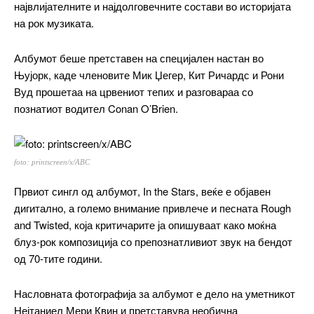
највлијателните и најдолговечните состави во историјата
на рок музиката.
Албумот беше претставен на специјален настан во
Њујорк, каде членовите Мик Џегер, Кит Ричардс и Рони
Вуд прошетаа на црвениот тепих и разговараа со
познатиот водител Conan O’Brien.
foto: printscreen/x/ABC
Првиот сингл од албумот, In the Stars, веќе е објавен
дигитално, а големо внимание привлече и песната Rough
and Twisted, која критичарите ја опишуваат како моќна
блуз-рок композиција со препознатливиот звук на бендот
од 70-тите години.
Насловната фотографија за албумот е дело на уметникот
Нејтаниел Мери Квин и претставува необична