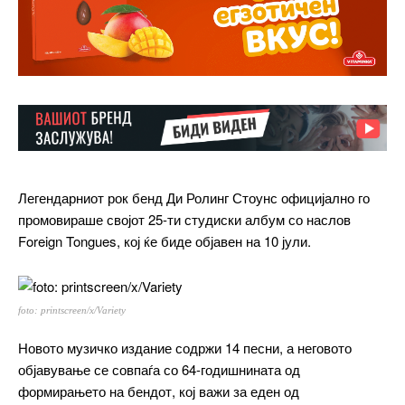
Легендарниот рок бенд Ди Ролинг Стоунс официјално го
промовираше својот 25-ти студиски албум со наслов
Foreign Tongues, кој ќе биде објавен на 10 јули.
foto: printscreen/x/Variety
Новото музичко издание содржи 14 песни, а неговото
објавување се совпаѓа со 64-годишнината од
формирањето на бендот, кој важи за еден од