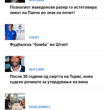
МАГАЗИН
Познатиот македонски рапер го истетовира
ликот на Панчо во знак на почит!
СПОРТ
Фудбалска “бомба” во Штип!
МАГАЗИН
После 30 години од смртта на Tupac, ново
судско рочиште за утврдување на вина
МАКЕДОНИЈА