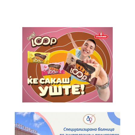
Included for free:
Etiam est nibh, lobortis sit
Praesent euismod ac
Ut mollis pellentesque tortor
Nullam eu erat condimentum
Donec quis est ac felis
Orci varius natoque dolor
Pro
$
100
/ year
placeholder text
ИЗБЕРЕТЕ ПЛАН