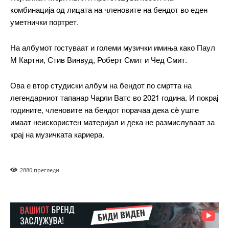
комбинација од лицата на членовите на бендот во еден
уметнички портрет.
На албумот гостуваат и големи музички имиња како Паул
М Картни, Стив Винвуд, Роберт Смит и Чед Смит.
Ова е втор студиски албум на бендот по смртта на
━ pricing plans
легендарниот тапанар Чарли Ватс во 2021 година. И покрај
годините, членовите на бендот порачаа дека сè уште
имаат неискористен материјал и дека не размислуваат за
крај на музичката кариера.
Free
288
0 прегледи
бесплатно
/ forever
ИЗБЕРЕТЕ ПЛАН