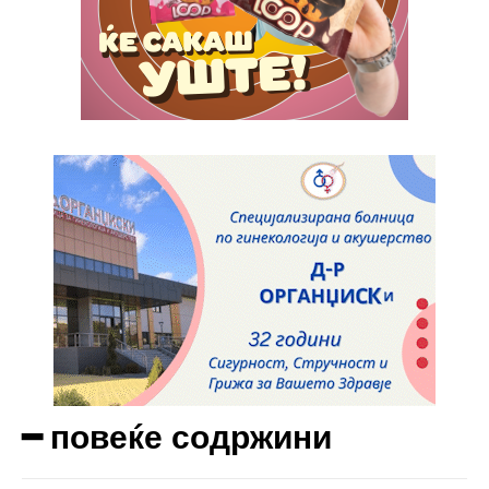
Etiam est nibh, lobortis sit
Praesent euismod ac
Ut mollis pellentesque tortor
Nullam eu erat condimentum
Donec quis est ac felis
Orci varius natoque dolor
Yearly pricing
Monthly pricing
━ повеќе содржини