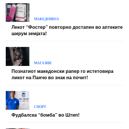
МАКЕДОНИЈА
Лекот “Фостер” повторно достапен во аптеките
ширум земјата!
МАГАЗИН
Познатиот македонски рапер го истетовира
ликот на Панчо во знак на почит!
СПОРТ
Фудбалска “бомба” во Штип!