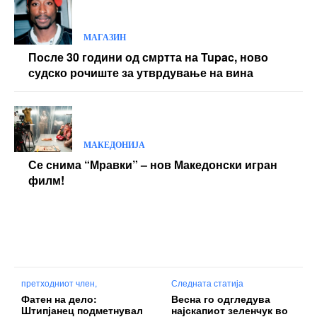
МАГАЗИН
После 30 години од смртта на Tupac, ново
судско рочиште за утврдување на вина
МАКЕДОНИЈА
Се снима “Мравки” – нов Македонски игран
филм!
претходниот член,
Следната статија
Фатен на дело:
Весна го одгледува
Штипјанец подметнувал
најскапиот зеленчук во