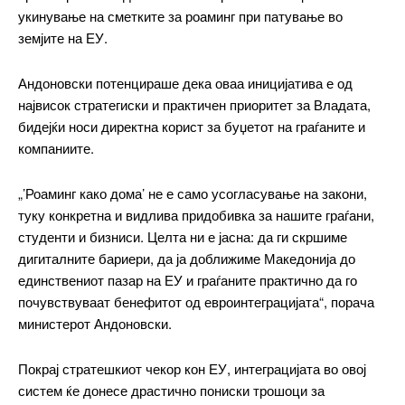
укинување на сметките за роаминг при патување во
земјите на ЕУ.
Андоновски потенцираше дека оваа иницијатива е од
највисок стратегиски и практичен приоритет за Владата,
━ pricing plans
бидејќи носи директна корист за буџетот на граѓаните и
компаниите.
„’Роаминг како дома’ не е само усогласување на закони,
туку конкретна и видлива придобивка за нашите граѓани,
Free
студенти и бизниси. Целта ни е јасна: да ги скршиме
дигиталните бариери, да ја доближиме Македонија до
бесплатно
единствениот пазар на ЕУ и граѓаните практично да го
/ forever
почувствуваат бенефитот од евроинтеграцијата“, порача
министерот Андоновски.
ИЗБЕРЕТЕ ПЛАН
Покрај стратешкиот чекор кон ЕУ, интеграцијата во овој
систем ќе донесе драстично пониски трошоци за
Included for free: