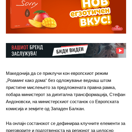
Македонија да се приклучи кон европскиот режим
„Роаминг како дома“ без одложување веднаш штом
пристигне мислењето за предложената правна рамка,
побара министерот за дигитална трансформација, Стефан
Андоновски, на министерскиот состанок со Европската
комисија и земјите од Западен Балкан.
На онлајн состанокот се дефинираа клучните елементи за
преговорите и подготвеноста на регионот за целосно